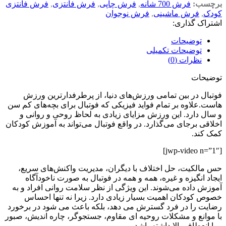
برچسب:
فرش 700 شانه
,
فرش چاپی
,
فرش فانتزی
,
فرش فانتزی
کودک
,
فرش ماشینی
,
فرش نوجوان
اشتراک گذاری:
توضیحات
توضیحات تکمیلی
نظرات (0)
توضیحات
فوتبال در بین تمامی ورزش‌های دنیا، از پرطرفدارترین ورزش‌
هاست.علاوه بر تمام فواید فیزیکی که فوتبال برای بچه‌های کم سن
و سال دارد. این ورزش مزایای زیادی به لحاظ روحی و روانی و
اخلاقی برجای می‌گذارد. در واقع فوتبال می‌تواند به آموزش کودکان
کمک کند.
[jwp-video n=”1″]
حس مالکیت، حل اختلاف با دیگران، مدیریت واکنش‌های سریع،
ایجاد انگیزه و غیره، همه و همه در فوتبال به صورت ناخودآگاه
آموزش داده می‌شوند. این ویژگی از نظر سلامت روانی افراد و به
خصوص كودكان اهمیت بسيار زیادی دارد. زيرا نه تنها احساس
رضايت را در فرد گسترش می دهد، بلكه باعث می شود در برخورد
با موانع و مشكلات روحيه ای مقاوم، جستجوگر، چاره انديش، صبور
و با انعطاف بالا داشته باشد.