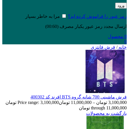
ورود
رمز عبور را فراموش کرده اید؟
مرا به خاطر بسپار
ارسال مجدد رمز عبور یکبار مصرف
(00:
60
)
0
محصول
0
خانه
/
فرش فانتزی
فرش ماشینی 700 شانه گروه BTS افرند كد 400302
3,100,000
تومان
–
11,000,000
تومان
Price range: 3,100,000 تومان
through 11,000,000 تومان
بازگشت به محصولات