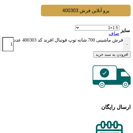
پرو آنلاین فرش 400303
سایز
صاف
فرش ماشینی 700 شانه توپ فوتبال افرند كد 400303 عدد
-
افزودن به سبد خرید
ارسال رایگان