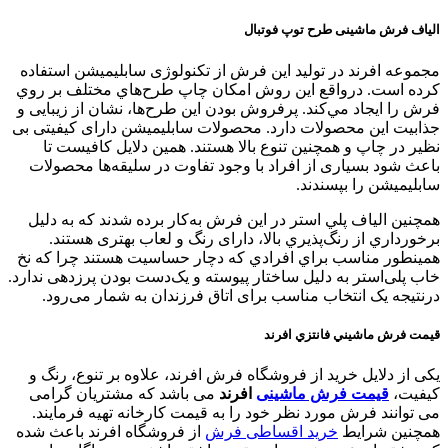
الياف فرش ماشینی طرح توپ فوتبال
مجموعه افرند در توليد اين فرش از تكنولوژی سابليميشن استفاده
کرده است. درواقع اين روش امكان چاپ طرح‌هاي مختلف بر روي
فرش را ايجاد مي‌كند. پرفروش بودن اين طرح‌ها، نشان از زیبایی و
جذابیت این محصولات دارد. محصولات سابلیمیشن دارای کیفیتی بی
نظیر در چاپ و همچنین تنوع بالا هستند. همين دلایل کافیست تا
باعث شود بسیاری از افراد با وجود تفاوت در سلیقه‌ها محصولات
سابلیمیشن را بپسندند.
همچنين الياف پلي استر در اين فرش به‌كار برده شدند كه به دليل
برخورداري از رنگ‌پذيري بالا، دارای رنگ و لعاب بهتری هستند.
همينطور مناسب براي افرادي كه دچار حساسيت هستند چرا كه نخ
خاب پلی‌استر به دلیل ساختار پیوسته و یک‌دست بودن پرزدهی ندارد.
درنتیجه یک انتخاب مناسب برای اتاق فرزندان به شمار می‌رود.
قيمت فرش ماشيني فانتزي افرند
یکی از دلایل خرید از فروشگاه فرش افرند، علاوه بر تنوع، رنگ و
کیفیت،
قیمت فرش ماشینی
افرند
می باشد که مشتریان گرامی
می توانند فرش مورد نظر خود را به قیمت کارخانه تهیه فرمایند.
همچنین شرایط
خرید اقساطی فرش
از فروشگاه افرند باعث شده