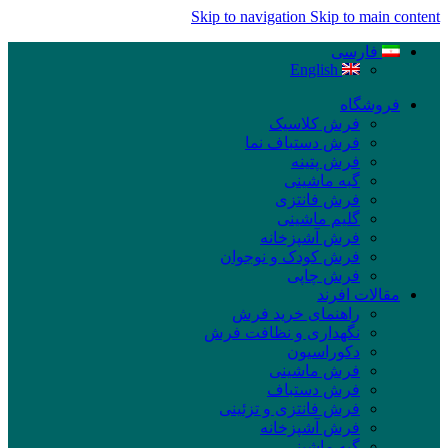
Skip to navigation
Skip to main content
فارسی
English
فروشگاه
فرش کلاسیک
فرش دستباف نما
فرش پتینه
گبه ماشینی
فرش فانتزی
گلیم ماشینی
فرش آشپزخانه
فرش کودک و نوجوان
فرش چاپی
مقالات افرند
راهنمای خرید فرش
نگهداری و نظافت فرش
دکوراسیون
فرش ماشینی
فرش دستباف
فرش فانتزی و تزئینی
فرش آشپزخانه
گبه ماشینی