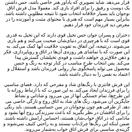
قرار می‌دهد. شاید تصویري كه يادآور هنر خاصي باشد، حس داشتن
یک دوست و رفیق را برای افراد بازی کند. معمولا مدل فرش اتاق
نوجوان باید بسیار خلاقانه انتخاب شود تا نتیجه مطلوبی داشته باشد.
بنابراین بسیار مهم است که هنری با محتوای مثبت و آموزنده را در
معرض دید فرزندان خود قرار دهیم.
دختران و پسران جوان حس تخیل قوی دارند که این تخیل به قدری
قوی است که با هرچیزی در دنیای‌شان صحبت می‌کنند و هم بازی
می‌شوند. درنتيجه، اين اتفاق به تقویت خلاقیت آنها کمک می‌کند. به
این صورت که با تماشای هر روزه‌ی آن‌ها در اتاق و رویاپردازی، فکر
و ذهن خلاق‌تري خواهند داشت و قوه‌ی تخیلشان گسترش پيدا
مي‌كند. پس انتخاب طرح مناسب در کنار توجه به رنگ و جنس
محصول می تواند پاسخگوی نیاز روانی فرزندان باشد و استقلال و
اعتماد به نفس را به دنبال داشته باشد.
اين فرش‌ فانتزي با رنگ‌هاي شاد و مفرحي كه دارد، فضاي مناسبي
را براي فرزندان ايجاد مي‌كند. به این صورت که با ارتباط روزانه با
این طرح‌ها، تمام خستگی آنها از بین می‌رود و شادابی و نشاط
جایگزین آن می‌شود. رنگ های شاد به اتاق روح و تازگی خاصی می
دهد. از طرفی هم چون نوجوانان در سن حساسی هستند، باید رنگی
را برای اتاقشان در نظر بگیرید که باعث سرزندگی روح آنها بشود و
مادامی که در اتاق خواب‌شان هستند، احساس آرامش داشته باشند.
ضمن اينكه اين رنگ‌ها چرك‌تاب نيستند و به راحتي كثيف نمي‌شوند و
گزینه‌ی مناسبی برای فرش اتاق خواب به‌شمار می‌روند.