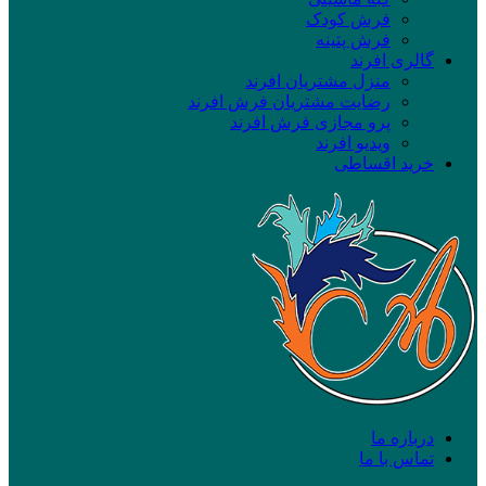
فرش کودک
فرش پتینه
گالری افرند
منزل مشتریان افرند
رضایت مشتریان فرش افرند
پرو مجازی فرش افرند
ویدیو افرند
خرید اقساطی
درباره ما
تماس با ما