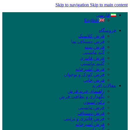
Skip to navigation
Skip to main content
فارسی
English
فروشگاه
فرش کلاسیک
فرش دستباف نما
فرش پتینه
گبه ماشینی
فرش فانتزی
گلیم ماشینی
فرش آشپزخانه
فرش کودک و نوجوان
فرش چاپی
مقالات افرند
راهنمای خرید فرش
نگهداری و نظافت فرش
دکوراسیون
فرش ماشینی
فرش دستباف
فرش فانتزی و تزئینی
فرش آشپزخانه
گبه ماشینی