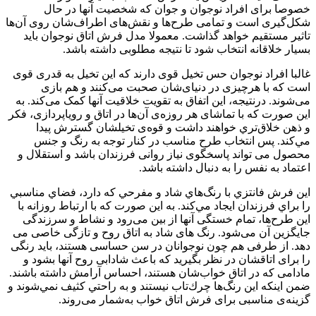
خصوصا برای افراد نوجوان و جوان که شخصیت آنها در حال
شکل‌گیری است و تمامی طرح‌ها و نقش‌های اطراف‌شان روی آن‌ها
تاثیر مستقیم خواهد گذاشت. معمولا مدل فرش اتاق نوجوان باید
بسیار خلاقانه انتخاب شود تا نتیجه مطلوبی داشته باشد.
غالبا افراد نوجوان حس تخیل قوی دارند که این تخیل به قدری قوی
است که با هرچیزی در دنیای‌شان صحبت می‌کنند و هم بازی
می‌شوند. درنتيجه، اين اتفاق به تقویت خلاقیت آنها کمک می‌کند. به
این صورت که با تماشای هر روزه‌ی آن‌ها در اتاق و رویاپردازی، فکر
و ذهن خلاق‌تري خواهند داشت و قوه‌ی تخیلشان گسترش پيدا
مي‌كند. پس انتخاب طرح مناسب در کنار توجه به رنگ و جنس
محصول می تواند پاسخگوی نیاز روانی فرزندان باشد و استقلال و
اعتماد به نفس را به دنبال داشته باشد.
اين فرش‌ فانتزي با رنگ‌هاي شاد و مفرحي كه دارد، فضاي مناسبي
را براي فرزندان ايجاد مي‌كند. به این صورت که با ارتباط روزانه با
این طرح‌ها، تمام خستگی آنها از بین می‌رود و نشاط و سرزندگی
جایگزین آن می‌شود. رنگ های شاد به اتاق روح و تازگی خاصی می
دهد. از طرفی هم چون نوجوانان در سن حساسی هستند، باید رنگی
را برای اتاقشان در نظر بگیرید که باعث شادابی روح آنها بشود و
مادامی که در اتاق خواب‌شان هستند، احساس آرامش داشته باشند.
ضمن اينكه اين رنگ‌ها چرك‌تاب نيستند و به راحتي كثيف نمي‌شوند و
گزینه‌ی مناسبی برای فرش اتاق خواب به‌شمار می‌روند.