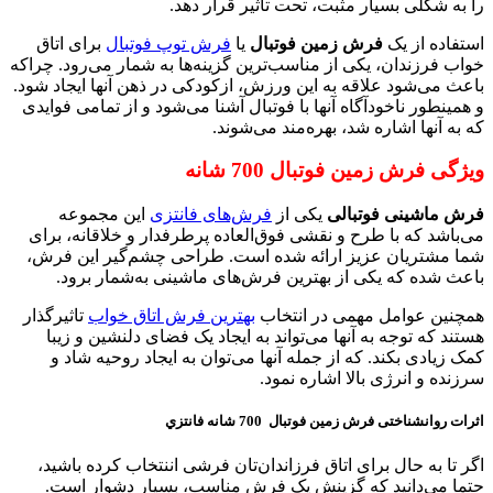
را به شكلی بسیار مثبت، تحت تأثير قرار دهد.
استفاده از یک
فرش زمین فوتبال
یا
فرش توپ فوتبال
برای اتاق
خواب فرزندان، یکی از مناسب‌ترین گزینه‌ها به‌ شمار می‌رود. چراکه
باعث می‌شود علاقه به این ورزش، ازکودکی در ذهن آنها ایجاد شود.
و همینطور ناخودآگاه آنها با فوتبال آشنا می‌شود و از تمامی فوایدی
که به آنها اشاره شد، بهره‌مند می‌شوند.
ویژگی فرش زمین فوتبال 700 شانه
فرش ماشینی فوتبالی
یکی از
فرش‌های فانتزی
این مجموعه
می‌باشد که با طرح و نقشی فوق‌العاده پرطرفدار و خلاقانه، برای
شما مشتریان عزیز ارائه شده است. طراحی چشم‌گیر این فرش،
باعث شده که یکی از بهترین فرش‌های ماشینی به‌شمار برود.
همچنین عوامل مهمی در انتخاب
بهترین فرش اتاق خواب
تاثیرگذار
هستند که توجه به آنها می‌تواند به ایجاد یک فضای دلنشین و زیبا
کمک زیادی بکند. که از جمله آنها می‌توان به ایجاد روحیه شاد و
سرزنده و انرژی بالا اشاره نمود.
اثرات روانشناختی فرش زمین فوتبال 700 شانه فانتزي
اگر تا به حال برای اتاق فرزاندان‌تان فرشی اننتخاب کرده باشید،
حتما می‌دانید که گزینش یک فرش مناسب، بسیار دشوار است.