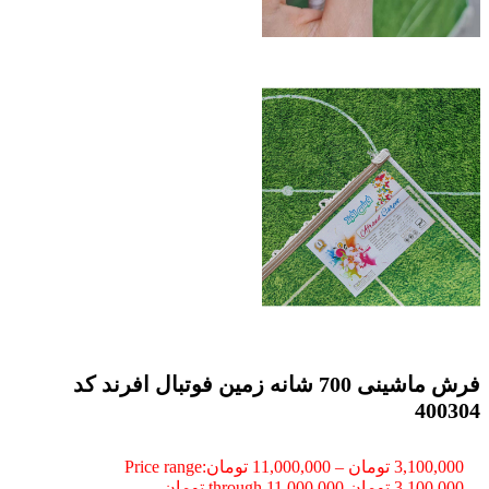
فرش ماشینی 700 شانه زمین فوتبال افرند كد
400304
3,100,000
تومان
–
11,000,000
تومان
Price range:
3,100,000 تومان through 11,000,000 تومان