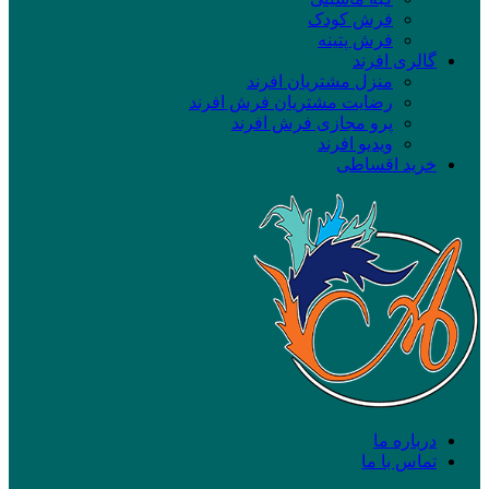
فرش کودک
فرش پتینه
گالری افرند
منزل مشتریان افرند
رضایت مشتریان فرش افرند
پرو مجازی فرش افرند
ویدیو افرند
خرید اقساطی
درباره ما
تماس با ما