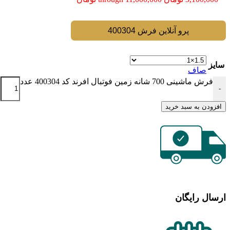
پرو آنلاین فرش 400304
سایز
صاف
فرش ماشینی 700 شانه زمین فوتبال افرند كد 400304 عدد
-
افزودن به سبد خرید
ارسال رایگان