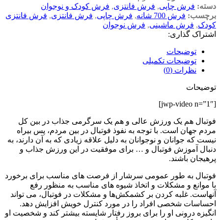
دسته:
فرش چاپی
,
فرش فانتزی
,
فرش کودک و نوجوان
برچسب:
فرش 700 شانه
,
فرش چاپی
,
فرش فانتزی
,
فرش فانتزی
کودک
,
فرش ماشینی
,
فرش نوجوان
اشتراک گذاری:
توضیحات
توضیحات تکمیلی
نظرات (0)
توضیحات
[jwp-video n=”1″]
فوتبال هم یک ورزش عالی و هم یک سرگرمی جذاب در بین کل
مردم جهان است. با توجه به نفوذ فوتبال در بین مردم، پس بیراه
نیست که جوانان و نوجوانان به دلیل علاقه زیادی که به آن دارند، به
دنبال آموزش فوتبال و … برای موفقیت در این ورزش جذاب و
پرهیجان باشند.
فوتبال به طور عمومی سرشار از فرصت های مناسب برای برخورد
با موانع و مشكلات و اتخاذ شيوه های مناسب به منظور رفع
آنهاست. غلبه كردن بر كشمكش‌ها و مشكلات در فوتبال، می تواند
احساسات شخصی افراد را در مورد كنترل خويش افزايش دهد.
انگيزه درونی او را برای بروز رفتار شايسته بيشتر كند و شخصیت او