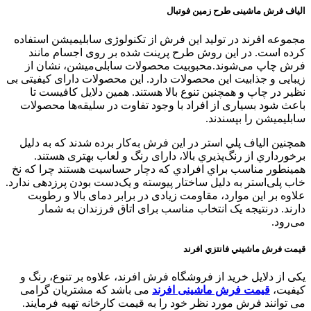
الياف فرش ماشینی طرح زمین فوتبال
مجموعه افرند در توليد اين فرش از تكنولوژی سابليميشن استفاده
کرده است. در این روش طرح پرینت شده بر روی اجسام مانند
فرش چاپ می‌شوند.محبوبیت محصولات سابلی‌میشن، نشان از
زیبایی و جذابیت این محصولات دارد. این محصولات دارای کیفیتی بی
نظیر در چاپ و همچنین تنوع بالا هستند. همين دلایل کافیست تا
باعث شود بسیاری از افراد با وجود تفاوت در سلیقه‌ها محصولات
سابلیمیشن را بپسندند.
همچنين الياف پلي استر در اين فرش به‌كار برده شدند كه به دليل
برخورداري از رنگ‌پذيري بالا، دارای رنگ و لعاب بهتری هستند.
همينطور مناسب براي افرادي كه دچار حساسيت هستند چرا كه نخ
خاب پلی‌استر به دلیل ساختار پیوسته و یک‌دست بودن پرزدهی ندارد.
علاوه بر این موارد، مقاومت زیادی در برابر دمای بالا و رطوبت
دارند. درنتیجه یک انتخاب مناسب برای اتاق فرزندان به شمار
می‌رود.
قيمت فرش ماشيني فانتزي افرند
یکی از دلایل خرید از فروشگاه فرش افرند، علاوه بر تنوع، رنگ و
کیفیت،
قیمت فرش ماشینی افرند
می باشد که مشتریان گرامی
می توانند فرش مورد نظر خود را به قیمت کارخانه تهیه فرمایند.