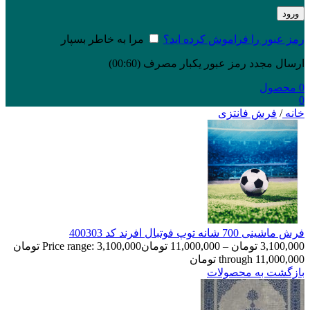
ورود
رمز عبور را فراموش کرده اید؟
مرا به خاطر بسپار
ارسال مجدد رمز عبور یکبار مصرف
(00:
60
)
0
محصول
0
خانه
/
فرش فانتزی
فرش ماشینی 700 شانه توپ فوتبال افرند كد 400303
3,100,000
تومان
–
11,000,000
تومان
Price range: 3,100,000 تومان
through 11,000,000 تومان
بازگشت به محصولات