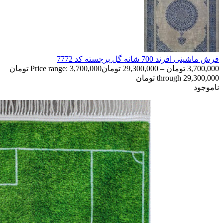
فرش ماشینی افرند 700 شانه گل برجسته کد 7772
3,700,000
تومان
–
29,300,000
تومان
Price range: 3,700,000 تومان
through 29,300,000 تومان
ناموجود