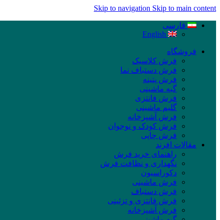
Skip to navigation
Skip to main content
فارسی
English
فروشگاه
فرش کلاسیک
فرش دستباف نما
فرش پتینه
گبه ماشینی
فرش فانتزی
گلیم ماشینی
فرش آشپزخانه
فرش کودک و نوجوان
فرش چاپی
مقالات افرند
راهنمای خرید فرش
نگهداری و نظافت فرش
دکوراسیون
فرش ماشینی
فرش دستباف
فرش فانتزی و تزئینی
فرش آشپزخانه
گبه ماشینی