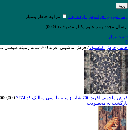
ورود
رمز عبور را فراموش کرده اید؟
مرا به خاطر بسپار
ارسال مجدد رمز عبور یکبار مصرف
(00:
60
)
0
محصول
0
خانه
/
فرش کلاسیک
/
فرش ماشینی افرند 700 شانه زمینه طوسی متالیک کد 7778
فرش ماشینی افرند 700 شانه زمینه طوسی متالیک کد 7774
,000,000
بازگشت به محصولات