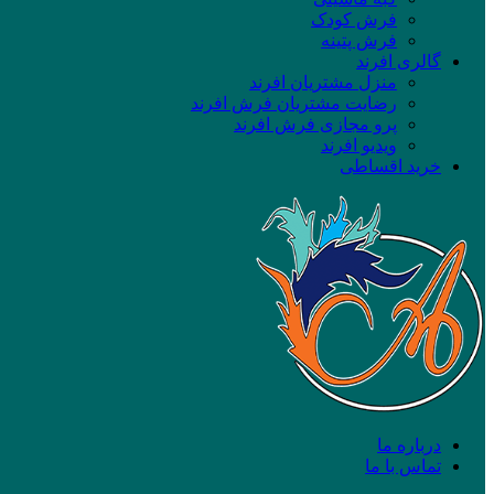
فرش کودک
فرش پتینه
گالری افرند
منزل مشتریان افرند
رضایت مشتریان فرش افرند
پرو مجازی فرش افرند
ویدیو افرند
خرید اقساطی
درباره ما
تماس با ما