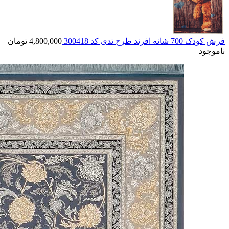
فرش کودک 700 شانه افرند طرح تدی كد 300418
4,800,000
تومان
–
ناموجود