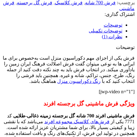
برچسب:
فرش 700 شانه
,
فرش کلاسیک
,
فرش گل برجسته
,
فرش
ماشینی
اشتراک گذاری:
توضیحات
توضیحات تکمیلی
نظرات (1)
توضیحات
فرش یکی از اجزای مهم دکوراسیون منزل است به‌خصوص برای ما
ایرانی ها به نوعی میتوان گفت فرش اصلالت فرهنگ ایران زمین را
یادآوری میکند. در انتخاب فرش باید به چند نکته دقت کنید از جمله
رنگ، طرح، جنس، تراکم، شانه و غیره. همچنین باید فرشی را
انتخاب کنید که با
رنگ دکوراسیون منزل
هماهنگ باشد.
[jwp-video n=”1″]
ویژگی فرش ماشینی گل برجسته افرند
فرش ماشینی افرند 700 شانه گل برجسته زمینه ذغالی-طلایی
کد
7771 یکی از
فرش‌های کلاسیک مجموعه افرند
می‌باشد که با نقشی
زیبا و کیفیتی بسیار بالا، برای شما مشتریان عزیز ارائه شده است.
همچنین در تولید این فرش‌، از تکنیک‌های رنگ و بافت استفاده شده،