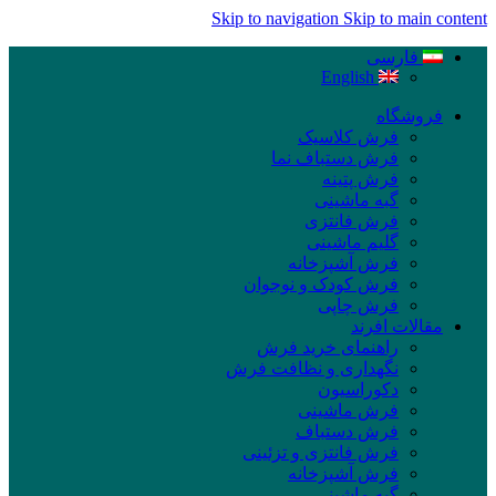
Skip to navigation
Skip to main content
فارسی
English
فروشگاه
فرش کلاسیک
فرش دستباف نما
فرش پتینه
گبه ماشینی
فرش فانتزی
گلیم ماشینی
فرش آشپزخانه
فرش کودک و نوجوان
فرش چاپی
مقالات افرند
راهنمای خرید فرش
نگهداری و نظافت فرش
دکوراسیون
فرش ماشینی
فرش دستباف
فرش فانتزی و تزئینی
فرش آشپزخانه
گبه ماشینی