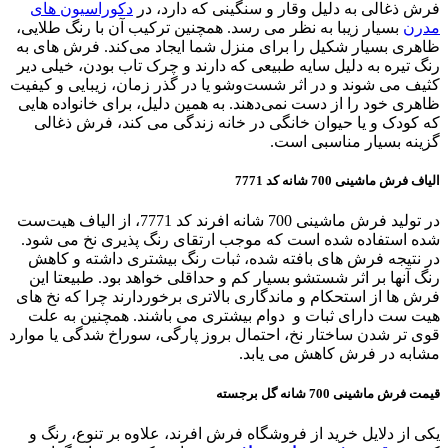
فرش ذغالی به دلیل وقار و سنگینی که دارد، در
دکوراسیون های
مدرن
بسیار زیبا به نظر می رسد. همچنین ترکیب آن با رنگ طلایی،
ظاهری بسیار شکیل را برای منزل شما ایجاد می‌کند. فرش های به
رنگ تیره به دلیل سایه طبیعی که دارند و چرک تاب بودن، خیلی دیر
کثیف می شوند و در اثر شست‌و‌شو یا در گذر زمان، زیبایی و کیفیت
ظاهری خود را از دست نمی‌دهند. به همین دلیل، برای خانواده هایی
که کودک و یا حیوان خانگی در خانه زندگی می کند، فرش ذغالی
گزینه بسیار مناسبی است.
الیاف فرش ماشینی 700 شانه کد 7771
در تولید فرش ماشینی 700 شانه افرند کد 7771، از الیاف هیت‌ست
شده استفاده شده است که موجب ارتقای رنگ پذیری نخ می شود.
در نتیجه فرش های بافته شده، ثبات رنگ بیشتری داشته و کاهش
رنگ آنها بر اثر شستشو بسیار کم و حداقلی خواهد بود. طبیعتا این
فرش ها از استحکام و ماندگاری بالاتری برخوردارند چرا که نخ های
هیت ست دارای ثبات و دوام بیشتری می باشند. همچنین به علت
قوی تر شدن ساختار نخ، احتمال بروز پارگی، سوراخ شدگی یا موارد
مشابه در فرش کاهش می یابد.
قیمت فرش ماشینی 700 شانه گل برجسته
یکی از دلایل خرید از فروشگاه فرش افرند، علاوه بر تنوع، رنگ و