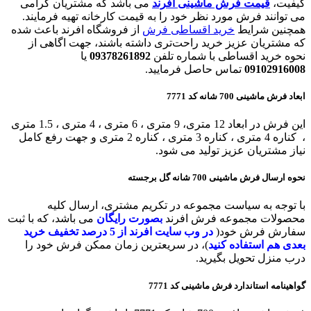
کیفیت،
قیمت فرش ماشینی افرند
می باشد که مشتریان گرامی
می توانند فرش مورد نظر خود را به قیمت کارخانه تهیه فرمایند.
همچنین شرایط
خرید اقساطی فرش
از فروشگاه افرند باعث شده
که مشتریان عزیز خرید راحت‌تری داشته باشند، جهت اگاهی از
نحوه خرید اقساطی با شماره تلفن
09378261892
یا
09102916008
تماس حاصل فرمایید.
ابعاد فرش ماشینی 700 شانه کد 7771
این فرش در ابعاد 12 متری، 9 متری ، 6 متری ، 4 متری ، 1.5 متری
، کناره 4 متری ، کناره 3 متری ، کناره 2 متری و جهت رفع کامل
نیاز مشتریان عزیز تولید می شود.
نحوه ارسال فرش ماشینی 700 شانه گل برجسته
با توجه به سیاست مجموعه در تکریم مشتری، ارسال کلیه
محصولات مجموعه فرش افرند
بصورت رایگان
می باشد، که با ثبت
سفارش فرش خود(
در وب سایت افرند
از 5 درصد تخفیف خرید
بعدی هم استفاده کنید
)، در سریعترین زمان ممکن فرش خود را
درب منزل تحویل بگیرید.
گواهینامه استاندارد
فرش ماشینی
کد 7771