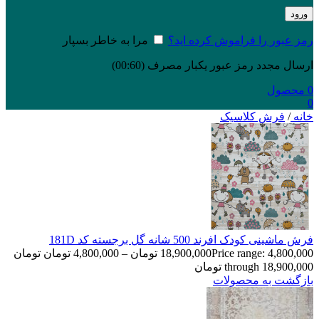
ورود
رمز عبور را فراموش کرده اید؟
مرا به خاطر بسپار
ارسال مجدد رمز عبور یکبار مصرف
(00:
60
)
0
محصول
0
خانه
/
فرش کلاسیک
فرش ماشینی کودک افرند 500 شانه گل برجسته کد 181D
18,900,000
تومان
–
4,800,000
تومان
Price range: 4,800,000 تومان
through 18,900,000 تومان
بازگشت به محصولات