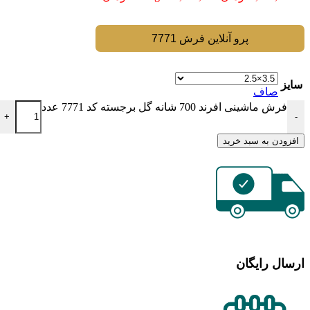
پرو آنلاین فرش 7771
سایز
صاف
فرش ماشینی افرند 700 شانه گل برجسته کد 7771 عدد
+
-
افزودن به سبد خرید
ارسال رایگان