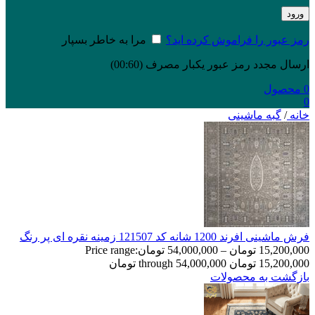
ورود
رمز عبور را فراموش کرده اید؟
مرا به خاطر بسپار
ارسال مجدد رمز عبور یکبار مصرف
(00:
60
)
0
محصول
0
خانه
/
گبه ماشینی
فرش ماشینی افرند 1200 شانه کد 121507 زمینه نقره ای پر رنگ
15,200,000
تومان
–
54,000,000
تومان
Price range:
15,200,000 تومان through 54,000,000 تومان
بازگشت به محصولات