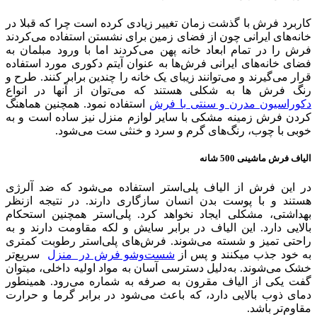
کاربرد فرش با گذشت زمان تغییر زیادی کرده است چرا که قبلا در
خانه‌های ایرانی چون از فضای زمین برای نشستن استفاده می‌کردند
فرش را در تمام ابعاد خانه پهن می‌کردند اما با ورود مبلمان به
فضای خانه‌های ایرانی فرش‌ها به عنوان آیتم دکوری مورد استفاده
قرار می‌گیرند و می‌توانند زیبای یک خانه را چندین برابر کنند. طرح و
رنگ فرش ها به شکلی هستند که می‌توان از آنها در انواع
دکوراسیون مدرن و سنتی با فرش
استفاده نمود. همچنین هماهنگ
کردن فرش زمینه مشکی با سایر لوازم منزل نیز ساده است و به
خوبی با چوب، رنگ‌های گرم و سرد و خنثی ست می‌شود.
الياف فرش ماشينی 500 شانه
در این فرش از الیاف پلی‌استر استفاده می‌شود که ضد آلرژی
هستند و با پوست بدن انسان سازگاری دارند. در نتیجه ازنظر
بهداشتی، مشکلی ایجاد نخواهد کرد. پلی‌استر همچنین استحکام
بالایی دارد. این الیاف در برابر سایش و لکه‌ مقاومت دارند و به
راحتی تمیز و شسته می‌شوند. فرش‌های پلی‌استر رطوبت کمتری
به خود جذب میکنند و پس از
شست‌وشو فرش در منزل
سریع‌تر
خشک می‌شوند. به‌دلیل دسترسی آسان به مواد اولیه داخلی، میتوان
گفت یکی از الیاف مقرون به صرفه به شماره می‌رود. همینطور
دمای ذوب بالایی دارد، که باعث می‌شود در برابر گرما و حرارت
مقاوم‌تر باشد.