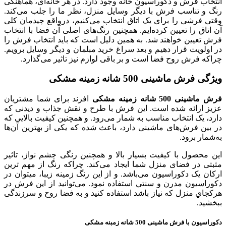
انتخاب فرش و دکوراسیون خانه وجود دارد. در هر خانه‌ای، هماهنگی
رنگ و تناسب فرش با دیگر وسایل منزل، نظر ما را جلب می‌کند.
وقتی فرشی را برای یک اتاق انتخاب می‌کنیم، درواقع چیدمان کلی
آن اتاق را تعیین کرده‌ایم. همچنین رنگ‌های اصلی آن فضا با انتخاب
فرش تعیین خواهند شد. به همین دلیل است که باید انتخاب فرش را
در اولویت قرار دهیم و بعد سراغ خرید مبلمان و دیگر وسایل برویم.
چراکه فرش روح فضا است و بر باقی لوازم نیز تاثیر می‌گذارد.
ویژگی فرش ماشينی 500 شانه زمینه مشکی
فرش ماشينی 500 شانه زمینه مشکی
افرند برای شما مشتریان
عزیز ارائه شده است. این فرش با طرح و نقش جذاب و دیدنی که
دارد، یک انتخاب مناسب به شمار می‌رود. و همچنین کیفیت بالایی که
در بین فرش‌های ماشینی دارد، باعث شده که یکی از بهترین آن‌ها
به‌شمار برود.
این محصول با کیفیت بسیار بالا و همچنین رنگی چشم نواز، تاثیر
مثبتی در فضای منزل شما ایجاد می‌کند. چراکه رنگ از مهم ترین
ارکان یک دکوراسیون می‌باشد. و از اين رنگ زمينه زيبا، ميتوان در
دكوراسيون مدرن و سنتي استفاده نمود. می‌توانید از این فرش در
هرکجاي منزل که نیاز باشد استفاده کنید و به فضا روح و سرزندگی
ببخشید.
دکوراسیون با فرش ماشينی 500 شانه زمبنه مشکی