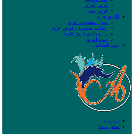
فرش کودک
فرش پتینه
گالری افرند
منزل مشتریان افرند
رضایت مشتریان فرش افرند
پرو مجازی فرش افرند
ویدیو افرند
خرید اقساطی
درباره ما
تماس با ما