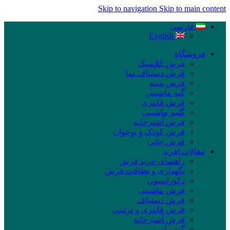
Skip to navigation
Skip to main content
فارسی
English
فروشگاه
فرش کلاسیک
فرش دستباف نما
فرش پتینه
گبه ماشینی
فرش فانتزی
گلیم ماشینی
فرش آشپزخانه
فرش کودک و نوجوان
فرش چاپی
مقالات افرند
راهنمای خرید فرش
نگهداری و نظافت فرش
دکوراسیون
فرش ماشینی
فرش دستباف
فرش فانتزی و تزئینی
فرش آشپزخانه
گبه ماشینی