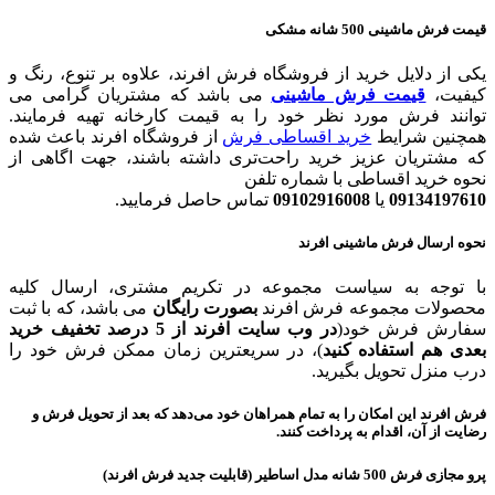
قيمت فرش ماشينی 500 شانه مشکی
یکی از دلایل خرید از فروشگاه فرش افرند، علاوه بر تنوع، رنگ و
کیفیت،
قیمت فرش ماشی
نی
می باشد که مشتریان گرامی می
توانند فرش مورد نظر خود را به قیمت کارخانه تهیه فرمایند.
همچنین شرایط
خرید اقساطی فرش
از فروشگاه افرند باعث شده
که مشتریان عزیز خرید راحت‌تری داشته باشند، جهت اگاهی از
نحوه خرید اقساطی با شماره تلفن
09134197610
یا
09102916008
تماس حاصل فرمایید.
نحوه ارسال فرش ماشینی افرند
با توجه به سیاست مجموعه در تکریم مشتری، ارسال کلیه
محصولات مجموعه فرش افرند
بصورت رایگان
می باشد، که با ثبت
سفارش فرش خود(
در وب سایت افرند
از 5 درصد تخفیف خرید
بعدی هم استفاده کنید
)، در سریعترین زمان ممکن فرش خود را
درب منزل تحویل بگیرید.
فرش افرند این امکان را به تمام همراهان خود می‌دهد که بعد از تحویل فرش و
رضایت از آن، اقدام به پرداخت کنند.
پرو مجازی فرش 500 شانه مدل اساطیر (قابلیت جدید فرش افرند)