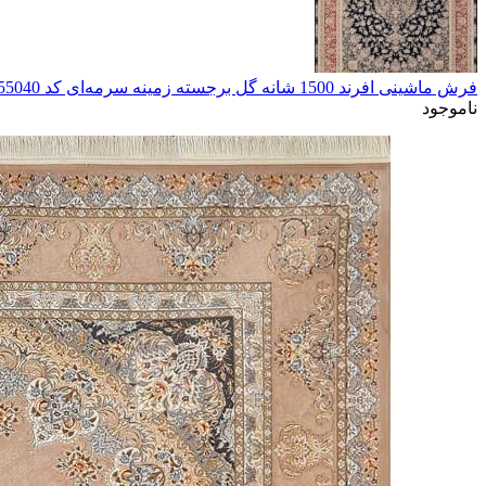
فرش ماشینی افرند 1500 شانه گل برجسته زمینه سرمه‌ای کد 55040
ناموجود