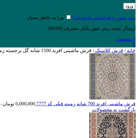
ورود
رمز عبور را فراموش کرده اید؟
مرا به خاطر بسپار
ارسال مجدد رمز عبور یکبار مصرف
(00:
60
)
0
محصول
0
خانه
/
فرش کلاسیک
/
فرش ماشینی افرند 1500 شانه گل برجسته زمینه بژ کد 55038
فرش ماشینی افرند 700 شانه زمینه فیلی کد 7777
6,000,000
تومان
–
بازگشت به محصولات