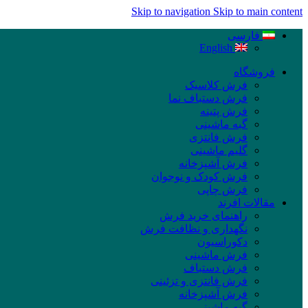
Skip to navigation
Skip to main content
فارسی
English
فروشگاه
فرش کلاسیک
فرش دستباف نما
فرش پتینه
گبه ماشینی
فرش فانتزی
گلیم ماشینی
فرش آشپزخانه
فرش کودک و نوجوان
فرش چاپی
مقالات افرند
راهنمای خرید فرش
نگهداری و نظافت فرش
دکوراسیون
فرش ماشینی
فرش دستباف
فرش فانتزی و تزئینی
فرش آشپزخانه
گبه ماشینی