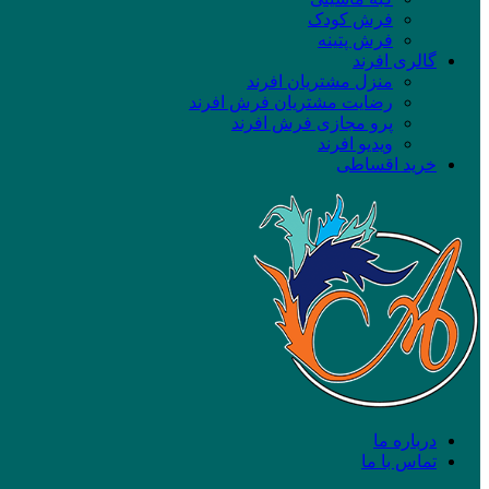
فرش کودک
فرش پتینه
گالری افرند
منزل مشتریان افرند
رضایت مشتریان فرش افرند
پرو مجازی فرش افرند
ویدیو افرند
خرید اقساطی
درباره ما
تماس با ما