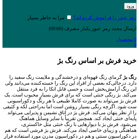
ورود
رمز عبور را فراموش کرده اید؟
مرا به خاطر بسپار
ارسال مجدد رمز عبور یکبار مصرف
(00:
60
)
0
محصول
0
خرید فرش بر اساس رنگ بژ
رنگ بژ
گرمای رنگ قهوه‌ای و درخشندگی و ملایمت رنگ سفید را
دارد. درحالی‌که بعضی از افراد این رنگ را خسته‌کننده می‌دانند ولی
این رنگ آرامش‌بخش است و حسی قابل اتکا را به فرد منتقل
می‌کند. بژ رنگی خنثی است که برای فرش بسیار محبوب است. یک
فرش بژ می‌تواند به صورت کاملا طبیعی با هر رنگ و دکوراسیونی
ست شود. اگرچه رنگی بسیار روشن است اما به‌راحتی لکه و کثیفی
را از نظر پنهان می‌کند. فرش بژ در اتاق نشیمن و پذیرایی می‌تواند
پایه‌ای خنثی ایجاد کند. همچنین تقریباً با سایر وسایل هماهنگ
می‌شود. فرش بژ با دیوارهایی با رنگ خنثی مثل خاکستری،
هماهنگی و زیبای خاصی ایجاد می‌کند. فرش بژ فرشی است که هم
در دکوراسیون سنتی و هم در دکوراسیون مدرن مورد استفاده قرار