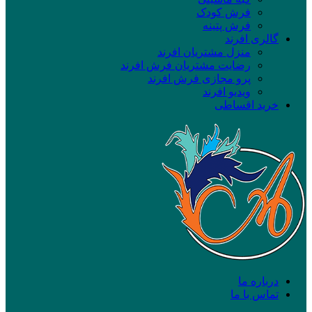
فرش کودک
فرش پتینه
گالری افرند
منزل مشتریان افرند
رضایت مشتریان فرش افرند
پرو مجازی فرش افرند
ویدیو افرند
خرید اقساطی
درباره ما
تماس با ما