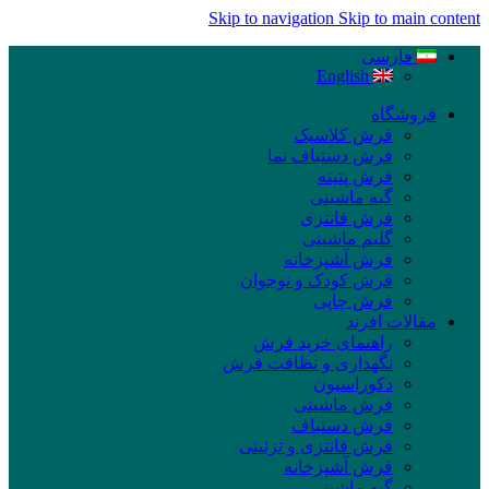
Skip to navigation
Skip to main content
فارسی
English
فروشگاه
فرش کلاسیک
فرش دستباف نما
فرش پتینه
گبه ماشینی
فرش فانتزی
گلیم ماشینی
فرش آشپزخانه
فرش کودک و نوجوان
فرش چاپی
مقالات افرند
راهنمای خرید فرش
نگهداری و نظافت فرش
دکوراسیون
فرش ماشینی
فرش دستباف
فرش فانتزی و تزئینی
فرش آشپزخانه
گبه ماشینی