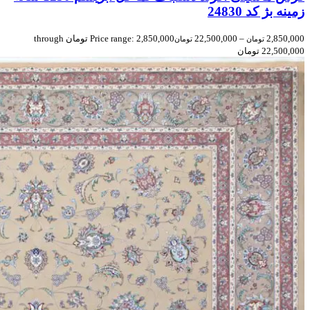
زمینه بژ کد 24830
2,850,000
–
22,500,000
Price range: 2,850,000 تومان through
تومان
تومان
22,500,000 تومان