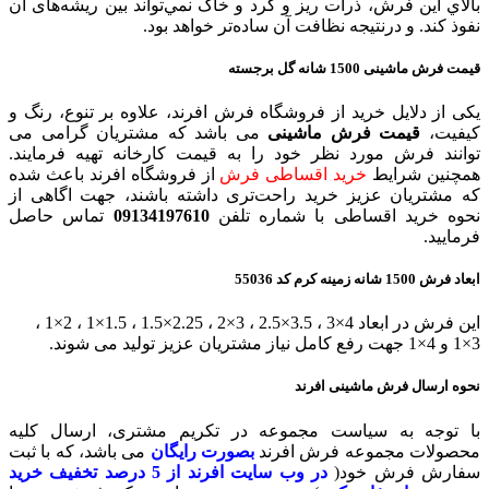
بالاي اين فرش، ذرات ریز و گرد و خاک نمي‌تواند بین ریشه‌های آن
نفوذ کند. و درنتیجه نظافت آن ساده‌تر خواهد بود.
قیمت فرش ماشینی 1500 شانه گل برجسته
یکی از دلایل خرید از فروشگاه فرش افرند، علاوه بر تنوع، رنگ و
کیفیت،
قیمت فرش ماشینی
می باشد که مشتریان گرامی می
توانند فرش مورد نظر خود را به قیمت کارخانه تهیه فرمایند.
همچنین شرایط
خرید اقساطی فرش
از فروشگاه افرند باعث شده
که مشتریان عزیز خرید راحت‌تری داشته باشند، جهت اگاهی از
نحوه خرید اقساطی با شماره تلفن
09134197610
تماس حاصل
فرمایید.
ابعاد فرش 1500 شانه زمینه کرم کد 55036
این فرش در ابعاد 4×3 ، 3.5×2.5 ، 3×2 ، 2.25×1.5 ، 1.5×1 ، 2×1 ،
3×1 و 4×1 جهت رفع کامل نیاز مشتریان عزیز تولید می شوند.
نحوه ارسال فرش ماشینی افرند
با توجه به سیاست مجموعه در تکریم مشتری، ارسال کلیه
محصولات مجموعه فرش افرند
بصورت رایگان
می باشد، که با ثبت
سفارش فرش خود(
در وب سایت افرند
از 5 درصد تخفیف خرید