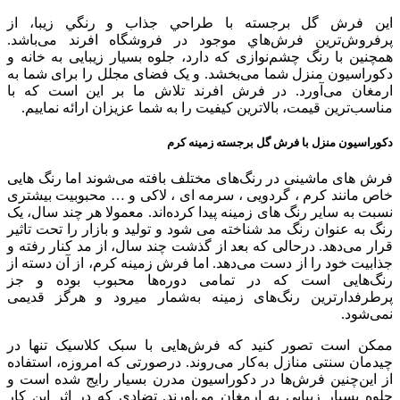
اين فرش گل برجسته با طراحي جذاب و رنگي زیبا، از
پرفروش‌ترین فرش‌‌هاي موجود در فروشگاه افرند می‌باشد.
همچنین با رنگ چشم‌نوازی که دارد، جلوه بسیار زیبایی به خانه و
دکوراسیون منزل شما می‌بخشد. و یک فضای مجلل را برای شما به
ارمغان می‌آورد. در فرش افرند تلاش ما بر این است که با
مناسب‌ترین قیمت، بالاترین کیفیت را به شما عزيزان ارائه نماييم.
دکوراسیون منزل با فرش گل برجسته زمینه کرم
فرش های ماشینی در رنگ‌های مختلف بافته می‌شوند اما رنگ هایی
خاص مانند کرم ، گردویی ، سرمه ای ، لاکی و … محبوبیت بیشتری
نسبت به سایر رنگ های زمینه پیدا کرده‌اند. معمولا هر چند سال، یک
رنگ به عنوان رنگ مد شناخته می شود و تولید و بازار را تحت تاثیر
قرار می‌دهد. درحالی که بعد از گذشت چند سال، از مد کنار رفته و
جذابیت خود را از دست می‌دهد. اما فرش زمینه کرم، از آن دسته از
رنگ‌هایی است که در تمامی دوره‌ها محبوب بوده و جز
پرطرفدارترین رنگ‌های زمینه به‌شمار میرود و هرگز قدیمی
نمی‌شود.
ممکن است تصور کنید که فرش‌هایی با سبک کلاسیک تنها در
چیدمان سنتی منازل به‌کار می‌روند. درصورتی که امروزه، استفاده
از این‌چنین فرش‌ها در دکوراسیون مدرن بسیار رایج شده است و
جلوه بسیار زیبایی به ارمغان می‌اورند. تضادی که در اثر این کار