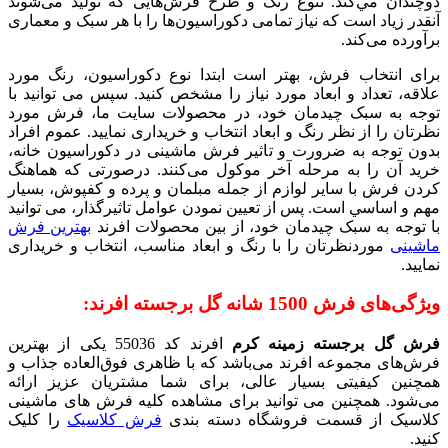
دوچندان مي‌کند. تنوع رنگ و طرح فرش‌هایی که تولید می‌شوند
آنقدر زیاد است که نیاز تمامی دکوراسیون‌ها را با هر سبک و معماری
برآورده می‌کند.
برای انتخاب فرش، بهتر است ابتدا نوع دکوراسیون، رنگ مورد
علاقه، تعداد و ابعاد مورد نیاز را مشخص کنید. سپس می توانید با
توجه به سبک چیدمان خود، در محصولات سایت ما، فرش مورد
نظرتان را از نظر رنگ و ابعاد انتخاب و خریداری نمایید. عموم افراد
بدون توجه به ضرورت و تاثیر فرش ماشینی در دکوراسیون خانه،
خرید آن را به مرحله آخر موکول می‌کنند. درصورتی که هماهنگ
کردن فرش با سایر لوازم از جمله مبلمان و پرده و کفپوش، بسيار
مهم و اساسي است. پس از تعيين نمودن عوامل تاثيرگذار، می توانید
با توجه به سبک چیدمان خود، از بين محصولات افرند
بهترین فرش
ماشینی
موردنظرتان را با رنگ و ابعاد مناسب، انتخاب و خریداری
نماييد.
ویژگی‌های فرش 1500 شانه گل برجسته افرند:
فرش گل برجسته زمینه کرم
افرند کد 55036 یکی از بهترین
فرش‌های مجموعه افرند می‌باشد که با ظاهری فوق‌العاده جذاب و
همچنین کیفیتی بسیار عالی، برای شما مشتریان عزیز ارائه
می‌شود. همچنین می توانید برای مشاهده کلیه فرش های ماشینی
کلاسیک از قسمت فروشگاه دسته بندی
فرش کلاسیک
را کلیک
کنید.