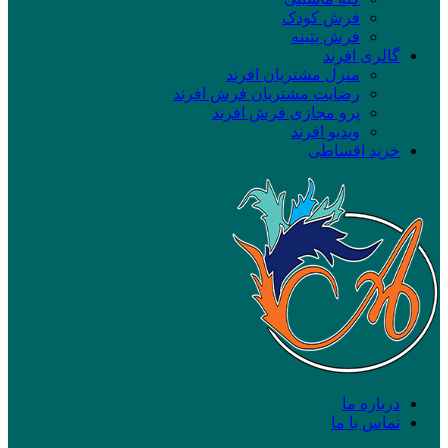
فرش کودک
فرش پتینه
گالری افرند
منزل مشتریان افرند
رضایت مشتریان فرش افرند
پرو مجازی فرش افرند
ویدیو افرند
خرید اقساطی
درباره ما
تماس با ما