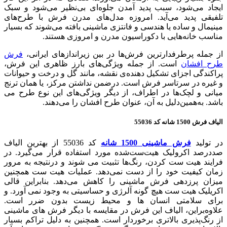
ایجاد می‌شود، سبب پدید آمدن جلوه‌ای بی‌نظیر ‌می‌شود و سبک
تلفیقی پدید می‌آید. امروزه مدل‌های مدرن فرش با طرح‌های
مینیمال و ساده یا هندسی و فانتزی ماشینی بافته می‌شوند که بسیار
مناسب خانه‌هایی با دکوراسیون مدرن و امروزی هستند.
از جمله پرطرفدارترین فرش‌ها در بین زیراندازهای ایرانی،
فرش
طرح افشان
است. از جمله ویژگی‌های بارز ظاهری این فرش،
پراکندگی اجزای تشکیل دهنده‌ی نقشه، مانند گل‌ و درخت و حیوانات
و غیره در سرتاسر فرش است. درضمن نداشتن مرکز، یا همان ترنج
میانی و لچک‌ها در اطراف، از دیگر ویژگی‌های این نوع طرح می
باشد. به‌همین‌دلیل به آن، عنوان طرح افشان را می‌دهند.
الیاف فرش 1500 شانه کد 55036
در تولید
فرش ماشینی 1500 شانه
کد 55036 از بهترین الیاف
صددرصد اکرولیک هیت‌ست‌شده مورد استفاده قرار می‌گیرد. در
فرایند هیت ست کردن، رنگ‌ها تثبیت می شوند و درنتیجه به مرور
زمان کیفیت خود را از دست نمی‌دهد. عملیات هیت ست همچنین
میزان پرزدهی فرش ماشینی را کاهش می‌دهد. بنابراین قالی
اکریلیک هیت ست هیچ گونه آلرژی و حساسیتی به وجود نمی آورد. و
برای سلامتی انسان ها و محیط زیست بدون ضرر است.
علاوه‌بر‌این، الیاف این فرش در مقایسه با دیگر فرش های ماشینی
از رنگ‌پذیری بالاتری برخوردار است. همچنين به دليل تراكم بسيار