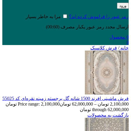
ورود
رمز عبور را فراموش کرده اید؟
مرا به خاطر بسپار
ارسال مجدد رمز عبور یکبار مصرف
(00:
60
)
0
محصول
0
خانه
/
فرش کلاسیک
فرش ماشینی افرند 1500 شانه گل برجسته زمینه نقره‌ای کد 55025
2,100,000
تومان
–
62,000,000
تومان
Price range: 2,100,000 تومان
through 62,000,000 تومان
بازگشت به محصولات