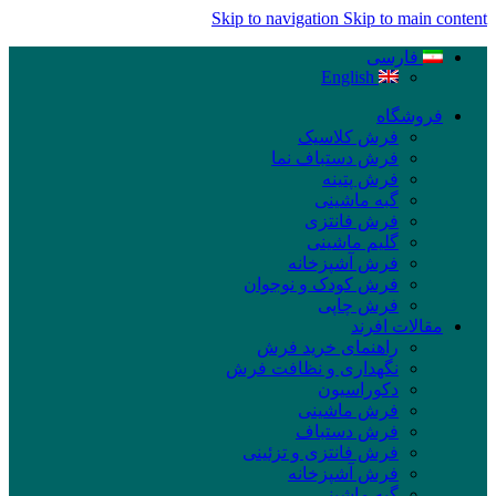
Skip to navigation
Skip to main content
فارسی
English
فروشگاه
فرش کلاسیک
فرش دستباف نما
فرش پتینه
گبه ماشینی
فرش فانتزی
گلیم ماشینی
فرش آشپزخانه
فرش کودک و نوجوان
فرش چاپی
مقالات افرند
راهنمای خرید فرش
نگهداری و نظافت فرش
دکوراسیون
فرش ماشینی
فرش دستباف
فرش فانتزی و تزئینی
فرش آشپزخانه
گبه ماشینی