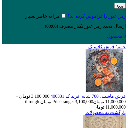
ورود
رمز عبور را فراموش کرده اید؟
مرا به خاطر بسپار
ارسال مجدد رمز عبور یکبار مصرف
(00:
60
)
0
محصول
0
خانه
/
فرش کلاسیک
فرش ماشینی 700 شانه افرند كد 400331
3,100,000
تومان
–
11,000,000
تومان
Price range: 3,100,000 تومان through
11,000,000 تومان
بازگشت به محصولات