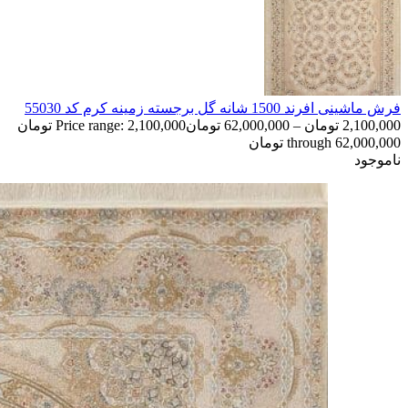
فرش ماشینی افرند 1500 شانه گل برجسته زمینه کرم کد 55030
2,100,000
تومان
–
62,000,000
تومان
Price range: 2,100,000 تومان
through 62,000,000 تومان
ناموجود