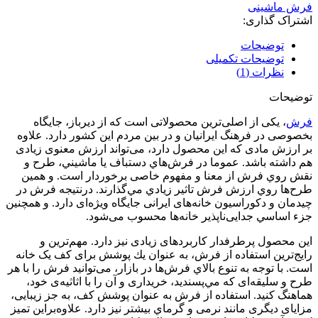
فرش ماشینی
اشتراک گذاری:
توضیحات
توضیحات تکمیلی
نظرات (1)
توضیحات
فرش
، یکی از اصلی‌ترین محصولاتی است که از دیرباز، جایگاه
بخصوصی در فرهنگ ایرانیان و در بین مردم این کشور دارد. علاوه
بر ارزش مادی که این محصول دارد، می‌تواند ارزش معنوی زیادی
هم داشته باشد. عموما در فرش‌هاي دستباف يا ماشيني، طرح و
نقش روي فرش از معنا و مفهوم خاصی برخوردار است. و همين
طرح‌ها روي ارزش فرش تاثير زيادي مي‌گذارند. درنتيجه فرش در
چیدمان و دكوراسيون خانه‌های ایرانی جایگاه ویژه‌ای دارد. و همچنين
جزء اساسي جدایی‌ناپذیر خانه‌ها محسوب می‌شود.
این محصول پرطرفدار کاربردهای زیادی نيز دارد. مهم‌ترين و
رایج‌ترین استفاده از فرش، به عنوان يك پوشش برای کف یک خانه
است. با توجه به تنوع بالاي فرش‌ها در بازار، می‌توانيد فرش را با هر
طرح و سلیقه‌ای که مي‌پسنديد، خریداری و آن را با اثاثیه‌ی خود،
هماهنگ کنید. استفاده از فرش به عنوان پوشش کف، به جز زیبایی،
مزایای دیگری مانند نرمی و گرماي بيشتر نيز دارد. علاوه‌براين تمیز