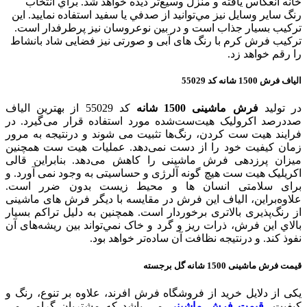
خانه انعکاس یافته و منزل وسيع‌تر دیده خواهد شد. براي انتخاب
رنگ ساير وسايل نيز مي‌توانيد از صدفي يا سفيد استفاده نماييد. اين
تركيب بسيار جذاب است و در بين نوعروسان نيز پرطرفدار است.
ترکیب فرش کرم با رنگ های آبی و صورتی نیز فضایی شاد بانشاط
را رقم خواهد زد.
الیاف فرش 1500 شانه کد 55029
در تولید
فرش ماشینی 15
00 شانه
کد 55029 از بهترین الیاف
صددرصد اکرولیک هیت‌ست‌شده مورد استفاده قرار می‌گیرد. در
فرایند هیت ست کردن، رنگ‌ها تثبیت می شوند و درنتیجه به مرور
زمان کیفیت خود را از دست نمی‌دهد. عملیات هیت ست همچنین
میزان پرزدهی فرش ماشینی را کاهش می‌دهد. بنابراین قالی
اکریلیک هیت ست هیچ گونه آلرژی و حساسیتی به وجود نمی آورد. و
برای سلامتی انسان ها و محیط زیست بدون ضرر است.
علاوه‌بر‌این، الیاف این فرش در مقایسه با دیگر فرش های ماشینی
از رنگ‌پذیری بالاتری برخوردار است. همچنين به دليل تراكم بسيار
بالاي اين فرش، ذرات ریز و گرد و خاک نمي‌تواند بین ریشه‌های آن
نفوذ کند. و درنتیجه نظافت آن ساده‌تر خواهد بود.
قیمت فرش ماشینی 1500 شانه گل برجسته
یکی از دلایل خرید از فروشگاه فرش افرند، علاوه بر تنوع، رنگ و
کیفیت،
قیمت فرش ماشینی
می باشد که مشتریان گرامی می