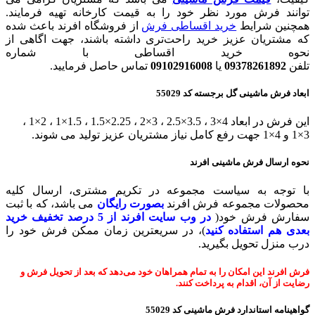
توانند فرش مورد نظر خود را به قیمت کارخانه تهیه فرمایند.
همچنین شرایط
خرید اقساطی فرش
از فروشگاه افرند باعث شده
که مشتریان عزیز خرید راحت‌تری داشته باشند، جهت اگاهی از
نحوه خرید اقساطی با شماره
تلفن
09378261892
یا
09102916008
تماس حاصل فرمایید.
ابعاد فرش ماشینی گل برجسته کد 55029
این فرش در ابعاد 4×3 ، 3.5×2.5 ، 3×2 ، 2.25×1.5 ، 1.5×1 ، 2×1 ،
3×1 و 4×1 جهت رفع کامل نیاز مشتریان عزیز تولید می شوند.
نحوه ارسال فرش ماشینی افرند
با توجه به سیاست مجموعه در تکریم مشتری، ارسال کلیه
محصولات مجموعه فرش افرند
بصورت رایگان
می باشد، که با ثبت
سفارش فرش خود(
در وب سایت افرند
از 5 درصد تخفیف خرید
بعدی هم استفاده کنید
)، در سریعترین زمان ممکن فرش خود را
درب منزل تحویل بگیرید.
فرش افرند این امکان را به تمام همراهان خود می‌دهد که بعد از تحویل فرش و
رضایت از آن، اقدام به پرداخت کنند.
گواهینامه استاندارد فرش ماشینی
کد 55029