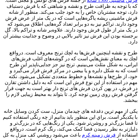
فرش ماشینی 1500 شانه
از جمله فرش های لوکس و مجلل است.
که با توجه به ظرافت طرح و نقشه و شباهتی که با فرش دستباف
دارد،‌ توجه مشتریان خاص را به خود جلب می‌کند. منظور از شانه
فرش ماشینی ریشه یاگره‌هایی است که در یک متر از عرض فرش
وجود دارند. تراکم نیز به دو برابر تعداد گره‌هایی اطلاق می‌شود که
در یک متر از طول فرش وجود دارند. علاوه‌بر شانه و تراکم بالا، گل‌
برجسته بودن اين فرش نيز تاثير بالايي در وضوح و جذابیت بیشتر آن
دارد.
طرح و نقشه اينچنين فرش‌ها به لچك ترنج معروف است. درواقع
لچك به معناي نقش‌هايي است كه در گوشه‌های اغلب فرش‌های
ایرانی، به شكل مثلث می‌بینیم. ترنج نیز جز جدایی‌ناپذیر این طرح
است که به شکل دایره و يا بیضی در مرکز فرش قرار می‌گیرد و
خود، از طرح‌ها و نقشه‌ها و خطوط متعددی تشکیل می‌شود. نكته
مهم در استفاده از اين نوع فرش اين است كه به دلیل داشتن تقارن
در فرش، در پهن کردن فرش های ترنج دار بهتر است به جهت قرار
گرفتن فرش روی زمین توجه کرد. تا بتواند به محیط زیبایی لازم را
ببخشد.
یکی از مهم‌ ترین دغدغه های چیدمان منزل، ست کردن وسایل خانه
با يكديگر است. براي اين منظور بايد بدانيم از چه رنگی استفاده کنیم
تا فضا بزرگ‌تر و روشن‌تر شود. یکی از رنگ‌هایی که در بزرگ‌تر و
دلبازتر به نظر رسیدن فضا کمک مي‌كند، رنگ کرم است. درواقع
استفاده از
فرش زمينه كرم
باعث مي‌شود روشني کف منزل به کل