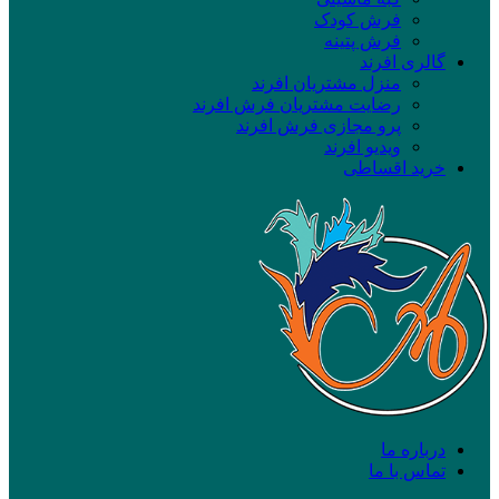
فرش کودک
فرش پتینه
گالری افرند
منزل مشتریان افرند
رضایت مشتریان فرش افرند
پرو مجازی فرش افرند
ویدیو افرند
خرید اقساطی
درباره ما
تماس با ما