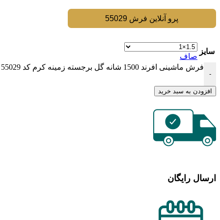
پرو آنلاین فرش 55029
سایز
صاف
فرش ماشینی افرند 1500 شانه گل برجسته زمینه کرم کد 55029 عدد
-
افزودن به سبد خرید
ارسال رایگان