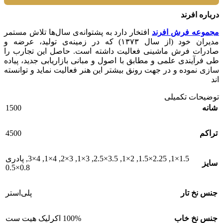
درباره افرند
مجموعه فرش افرند
افتخار دارد به پشتوانه‌ی سال‌ها تلاش مستمر
مدیران خود (از سال ۱۳۷۳) که در زمینه‌ی تولید، عرضه و
صادرات فرش ماشینی فعالیت داشته است. حاصل این تجارب را
طی فرآیندی علمی و مطابق با اصول و مبانی بازاریابی جدید، پیاده
سازی نموده و در جهت رونق بیشتر این هنر فعالیت نماید و توانسته
اند
توضیحات تکمیلی
1500
شانه
4500
تراکم
1.5×1
,
2.25×1.5
,
2×1
,
3.5×2.5
,
3×1
,
3×2
,
4×1
,
4×3
,
پادری
سایز
0.8×0.5
جنس نخ تار
پلی‌استر
جنس نخ خاب
100% اکرلیک هیت ست