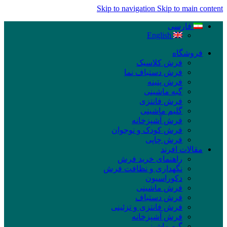
Skip to navigation
Skip to main content
فارسی
English
فروشگاه
فرش کلاسیک
فرش دستباف نما
فرش پتینه
گبه ماشینی
فرش فانتزی
گلیم ماشینی
فرش آشپزخانه
فرش کودک و نوجوان
فرش چاپی
مقالات افرند
راهنمای خرید فرش
نگهداری و نظافت فرش
دکوراسیون
فرش ماشینی
فرش دستباف
فرش فانتزی و تزئینی
فرش آشپزخانه
گبه ماشینی