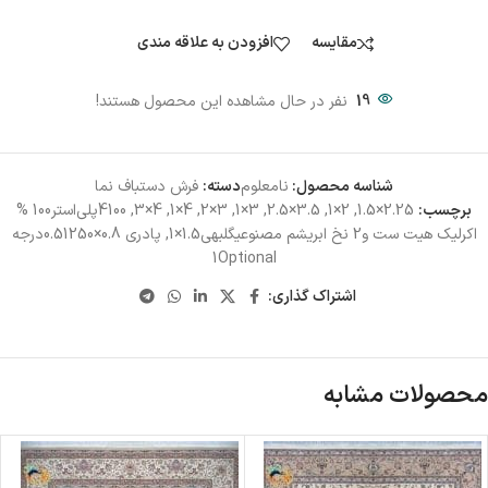
مقایسه
افزودن به علاقه مندی
19
نفر در حال مشاهده این محصول هستند!
شناسه محصول:
نامعلوم
دسته:
فرش دستباف نما
برچسب:
2.25×1.5
,
2×1
,
3.5×2.5
,
3×1
,
3×2
,
4×1
,
4×3
,
4100پلی‌استر100 %
اکرلیک هیت ست و2 نخ ابریشم مصنوعیگلبهی1.5×1
,
پادری 0.8×0.51250درجه
1Optional
اشتراک گذاری:
محصولات مشابه