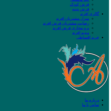
فرش کودک
فرش پتینه
گالری افرند
منزل مشتریان افرند
رضایت مشتریان فرش افرند
پرو مجازی فرش افرند
ویدیو افرند
خرید اقساطی
درباره ما
تماس با ما