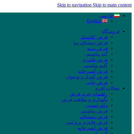
Skip to navigation
Skip to main content
فارسی
English
فروشگاه
فرش کلاسیک
فرش دستباف نما
فرش پتینه
گبه ماشینی
فرش فانتزی
گلیم ماشینی
فرش آشپزخانه
فرش کودک و نوجوان
فرش چاپی
مقالات افرند
راهنمای خرید فرش
نگهداری و نظافت فرش
دکوراسیون
فرش ماشینی
فرش دستباف
فرش فانتزی و تزئینی
فرش آشپزخانه
گبه ماشینی