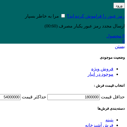
ورود
رمز عبور را فراموش کرده اید؟
مرا به خاطر بسپار
ارسال مجدد رمز عبور یکبار مصرف
(00:
60
)
0
محصول
0
بستن
وضعیت موجودی
فروش ویژه
موجود در انبار
انتخاب قیمت فرش :
حداقل قیمت
حداكثر قيمت
دسته‌بندی‌ فرش‌ها
پتینه
فرش آشپزخانه