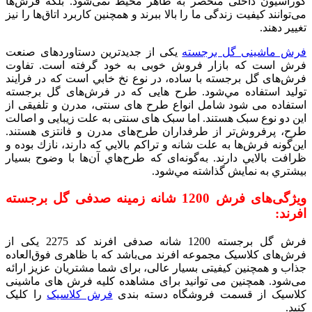
کوراسیون داخلی منحصر به ظاهر محیط نمی‌شود. بلکه فرش‌ها
می‌توانند کیفیت زندگی ما را بالا ببرند و همچنین کاربرد اتاق‌ها را نیز
تغییر دهند.
فرش ماشینی گل برجسته
یکی از جدیدترین دستاوردهای صنعت
فرش است كه بازار فروش خوبی به خود گرفته است. تفاوت
فرش‌های گل برجسته با ساده، در نوع نخ خابي است كه در فرايند
توليد استفاده مي‌شود. طرح هایی که در فرش‌های گل برجسته
استفاده می شود شامل انواع طرح های سنتی، مدرن و تلفیقی از
این دو نوع سبک هستند. اما سبک های سنتی به علت زیبایی و اصالت
طرح، پرفروش‌تر از طرفداران طرح‌های مدرن و فانتزی هستند.
اين‌گونه فرش‌ها به علت شانه و تراكم بالايي كه دارند، نازك بوده و
ظرافت بالايي دارند. به‌گونه‌ای كه طرح‌هاي آن‌ها با وضوح بسيار
بيشتري به نمايش گذاشته مي‌شود.
ویژگی‌های فرش 1200 شانه زمینه صدفی گل برجسته
افرند:
فرش گل برجسته 1200 شانه صدفی افرند کد 2275 یکی از
فرش‌های کلاسیک مجموعه افرند می‌باشد که با ظاهری فوق‌العاده
جذاب و همچنین کیفیتی بسیار عالی، برای شما مشتریان عزیز ارائه
می‌شود. همچنین می توانید برای مشاهده کلیه فرش های ماشینی
کلاسیک از قسمت فروشگاه دسته بندی
فرش کلاسیک
را کلیک
کنید.