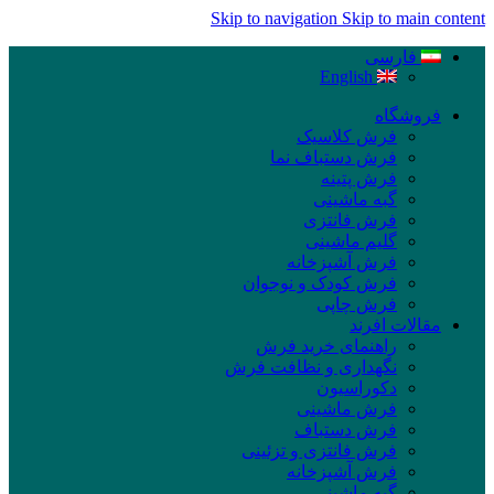
Skip to navigation
Skip to main content
فارسی
English
فروشگاه
فرش کلاسیک
فرش دستباف نما
فرش پتینه
گبه ماشینی
فرش فانتزی
گلیم ماشینی
فرش آشپزخانه
فرش کودک و نوجوان
فرش چاپی
مقالات افرند
راهنمای خرید فرش
نگهداری و نظافت فرش
دکوراسیون
فرش ماشینی
فرش دستباف
فرش فانتزی و تزئینی
فرش آشپزخانه
گبه ماشینی