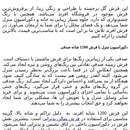
اين فرش گل برجسته با طراحي و رنگي زیبا، از پرفروش‌ترین
فرش‌ موجود در فروشگاه افرند می‌باشد. همچنین با رنگ
چشم‌نوازی که دارد، جلوه بسیار زیبایی به خانه و دکوراسیون منزل
شما می‌دهد. و یک فضای مجلل را برای شما به ارمغان می‌آورد. در
فرش افرند تلاش ما بر این است که با مناسب‌ترین قیمت، بالاترین
کیفیت را ارائه کنیم.
دکوراسیون منزل با فرش 1200 شانه صدفی
صدفی یکی از زیباترین رنگ‌ها برای فرش ماشینی یا دستباف است.
فرش زمینه صدفی تعادلی بین رنگ‌های روشن و تیره ایجاد می‌کند.
همچنین انعکاس آن در فضا باعث بزرگ‌تر به‌نظر رسیدن منزل
می‌شود. البته آنقدر روشن هم نیست که به سادگی کثیف شود.
هیچگاه از مد نمی‌افتد و احساس دلزدگی ایجاد نمی‌کند. رنگ صدفی
در گروه رنگ‌های ملایم و خنثی قرار می‌گیرد. رنگ‌های خنثی
به‌آسانی با تمامی اجزای دکوراسیون‌ ست می‌شوند. و برای خرید
سایر وسایل منزل و یا تعویض آن ها، مشکلی برای شما ایجاد
نخواهند کرد و حق انتخاب بیشتری را به شما می‌دهند.
این فرش 1200 شانه افرند، به دلیل تراکم و شانه بالا، گزینه
مناسبی برای استفاده در
فرش سالن پذیرایی
است. بیشترین نقش
فرش در دکوراسیون داخلی در اتاق نشیمن و پذیرایی ایفا می‌شود.
جایی که بیشترین حضور افراد خانه و مهمان‌ها در آن اتفاق می‌افتد.