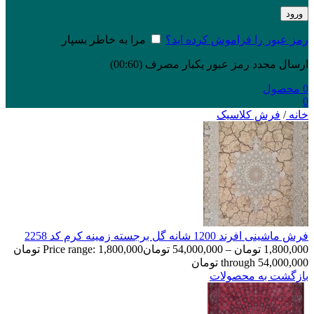
ورود
رمز عبور را فراموش کرده اید؟
مرا به خاطر بسپار
ارسال مجدد رمز عبور یکبار مصرف
(00:
60
)
0
محصول
0
خانه
/
فرش کلاسیک
فرش ماشینی افرند 1200 شانه گل برجسته زمینه کرم کد 2258
1,800,000
تومان
–
54,000,000
تومان
Price range: 1,800,000 تومان
through 54,000,000 تومان
بازگشت به محصولات