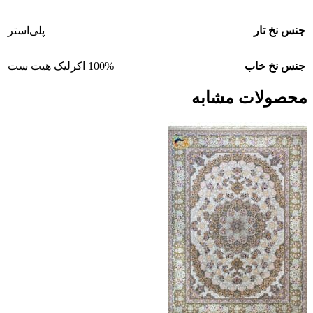
جنس نخ تار
پلی‌استر
جنس نخ خاب
100% اکرلیک هیت ست
محصولات مشابه