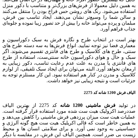
به همین دلیل معمولا از فرش‌های بزرگ‌تر و متناسب با دکور منزل
استفاده می‌شود. رنگ های روشن حس فراخ بودن را منتقل می‌کنند
و سالن شما را وسیع‌تر نشان می‌دهند. ایجاد تناسب بین فرش،
مبلمان و پرده می‌تواند خانه را بیش از حد تصور زیبا نموده و جلوه‌ای
جذاب فراهم آورد.
بهتر است در انتخاب طرح و نگاره فرش به سبک دکوراسیون و
معماری فضا نيز توجه نمایید. انواع فرش‌ها به سه دسته طرح های
سنتی، طرح های کلاسیک و طرح های فانتزی تقسیم می‌شوند. اگر
سبک و حال و هوای دکوراسیون خانه سنتی‌ست، استفاده از طرح
های فانتزی یا مدرن به علت عدم رعایت تناسب، دکور زیبایی به
ارمغان نخواهد آورد. البته می‌توان برای ایجاد سبک تلفیقی، از لوازم
کلاسیک و مدرن در کنار هم استفاده نمود. این کار مستلزم توجه به
جزئیات است و نتیجه زیبایی نیز خواهد داشت.
الیاف فرش 1200 شانه کد 2275
در تولید
فرش ماشینی 1200 شانه
کد 2275 از بهترین الیاف
صددرصد اکرولیک هیت ست شده مورد استفاده قرار گرفته است.
عملیات هیت ست میزان پرزدهی فرش ماشینی را کاهش می‌دهد و
به همین خاطر است که قالی اکریلیک هیت ست هیچ گونه آلرژی و
حساسیتی به وجود نمی آورد. و برای سلامتی انسان ها و محیط
زیست بی ضرر است. همچنین الیاف این فرش، در مقایسه با دیگر