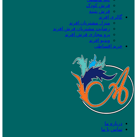
فرش کودک
فرش پتینه
گالری افرند
منزل مشتریان افرند
رضایت مشتریان فرش افرند
پرو مجازی فرش افرند
ویدیو افرند
خرید اقساطی
درباره ما
تماس با ما