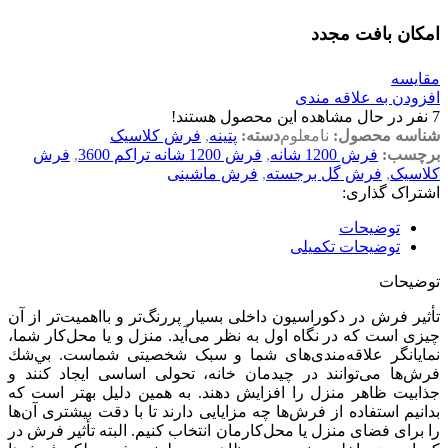
امکان بافت مجدد
مقایسه
افزودن به علاقه مندی
7
نفر در حال مشاهده این محصول هستند!
شناسه محصول:
نامعلوم
دسته:
پتینه
,
فرش کلاسیک
برچسب:
فرش 1200 شانه
,
فرش 1200 شانه تراکم 3600
,
فرش
کلاسیک
,
فرش گل برجسته
,
فرش ماشینی
اشتراک گذاری:
توضیحات
توضیحات تکمیلی
توضیحات
تأثیر فرش در دکوراسیون داخلی بسیار پررنگ‌تر و بااهمیت‌تر از آن
چیزی است که در نگاه اول به نظر می‌آید. منزل و یا محل‌کار شما،
نمایانگر علاقه‌مندی‌های شما و سبک شخصیتی شماست. بي‌شك
فرش‌ها می‌توانند در چیدمان خانه، تحولی اساسی ایجاد کنند و
جذابيت ظاهر منزل را افزايش دهند. به همین دلیل بهتر است که
بدانیم استفاده از فرش‌ها چه مزایایی دارند تا با دقت بیشتری آن‌ها
را برای فضای منزل یا محل‌کارمان انتخاب کنیم. البته تأثیر فرش در