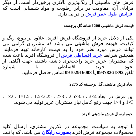
فرش های ماشینی از رنگ‌پذیری بالاتری برخوردار است. از دیگر
مزایای آن، مقاومت در برابر رطوبت و مواد شیمیایی است كه
افزایش طول عمر فرش
را در پی دارد.
قیمت فرش ماشینی 1200 شانه گل برجسته
یکی از دلایل خرید از فروشگاه فرش افرند، علاوه بر تنوع، رنگ و
کیفیت،
قیمت فرش ماشینی
می باشد که مشتریان گرامی می
توانند فرش مورد نظر خود را به قیمت کارخانه تهیه فرمایند.
همچنین شرایط
خرید اقساطی فرش
از فروشگاه افرند باعث شده
که مشتریان عزیز خرید راحت‌تری داشته باشند، جهت اگاهی از
نحوه خرید اقساطی با شماره
تلفن
09378261892
یا
09102916008
تماس حاصل فرمایید.
ابعاد فرش ماشینی گل برجسته کد 2275
این فرش در ابعاد 4×3 ، 3.5×2.5 ، 3×2 ، 2.25×1.5 ، 1.5×1 ، 2×1 ،
3×1 و 4×1 جهت رفع کامل نیاز مشتریان عزیز تولید می شوند.
نحوه ارسال فرش ماشینی افرند
با توجه به سیاست مجموعه در تکریم مشتری، ارسال کلیه
محصولات مجموعه فرش افرند
بصورت رایگان
می باشد، که با ثبت