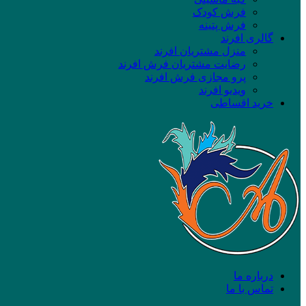
فرش کودک
فرش پتینه
گالری افرند
منزل مشتریان افرند
رضایت مشتریان فرش افرند
پرو مجازی فرش افرند
ویدیو افرند
خرید اقساطی
درباره ما
تماس با ما