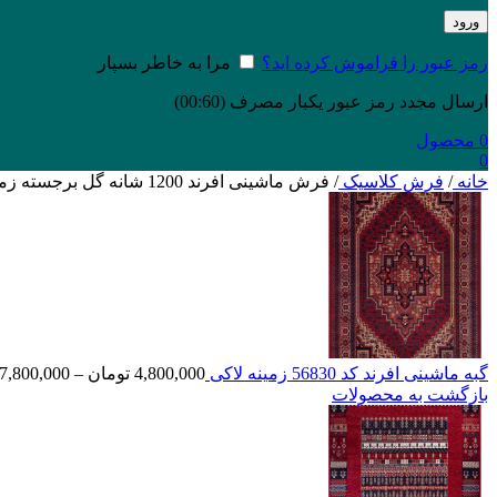
ورود
رمز عبور را فراموش کرده اید؟
مرا به خاطر بسپار
ارسال مجدد رمز عبور یکبار مصرف
(00:
60
)
0
محصول
0
خانه
/
فرش کلاسیک
/
فرش ماشینی افرند 1200 شانه گل برجسته زمینه ذغالی متالیک کد 2267
گبه ماشینی افرند کد 56830 زمینه لاکی
4,800,000
تومان
–
7,800,000
بازگشت به محصولات