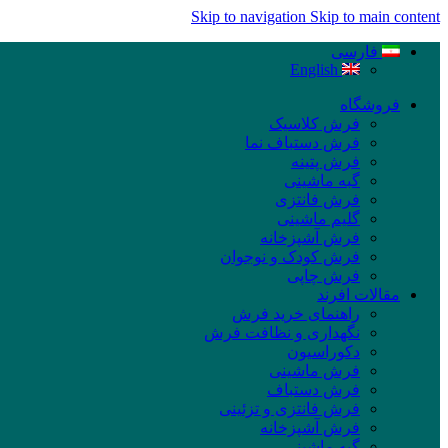
Skip to navigation
Skip to main content
فارسی
English
فروشگاه
فرش کلاسیک
فرش دستباف نما
فرش پتینه
گبه ماشینی
فرش فانتزی
گلیم ماشینی
فرش آشپزخانه
فرش کودک و نوجوان
فرش چاپی
مقالات افرند
راهنمای خرید فرش
نگهداری و نظافت فرش
دکوراسیون
فرش ماشینی
فرش دستباف
فرش فانتزی و تزئینی
فرش آشپزخانه
گبه ماشینی