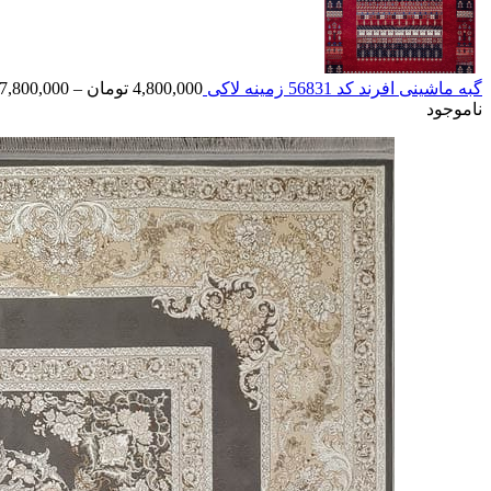
گبه ماشینی افرند کد 56831 زمینه لاکی
4,800,000
تومان
–
7,800,000
ناموجود