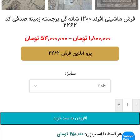
فرش ماشینی افرند 1200 شانه گل برجسته زمینه صدفی کد
2262
1,800,000
تومان
–
54,000,000
تومان
پرو آنلاین فرش 2262
سایز
+
-
افزودن به سبد خرید
هر قسط با اسنپ‌پی:
450,000
تومان