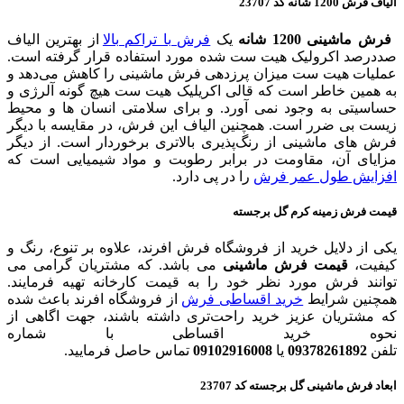
الیاف فرش 1200 شانه کد 23707
فرش ماشینی 1200 شانه
یک
فرش با تراکم بالا
از بهترین الیاف
صددرصد اکرولیک هیت ست شده مورد استفاده قرار گرفته است.
عملیات هیت ست میزان پرزدهی فرش ماشینی را کاهش می‌دهد و
به همین خاطر است که قالی اکریلیک هیت ست هیچ گونه آلرژی و
حساسیتی به وجود نمی آورد. و برای سلامتی انسان ها و محیط
زیست بی ضرر است. همچنین الیاف این فرش، در مقایسه با دیگر
فرش های ماشینی از رنگ‌پذیری بالاتری برخوردار است. از دیگر
مزایای آن، مقاومت در برابر رطوبت و مواد شیمیایی است كه
افزایش طول عمر فرش
را در پی دارد.
قیمت فرش زمینه كرم گل برجسته
یکی از دلایل خرید از فروشگاه فرش افرند، علاوه بر تنوع، رنگ و
کیفیت،
قیمت فرش ماشینی
می باشد. که مشتریان گرامی می
توانند فرش مورد نظر خود را به قیمت کارخانه تهیه فرمایند.
همچنین شرایط
خرید اقساطی فرش
از فروشگاه افرند باعث شده
که مشتریان عزیز خرید راحت‌تری داشته باشند، جهت اگاهی از
نحوه خرید اقساطی با شماره
تلفن
09378261892
یا
09102916008
تماس حاصل فرمایید.
ابعاد فرش ماشینی گل برجسته کد 23707