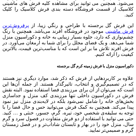
می‌شود. همچنین می توانید برای مشاهده کلیه فرش های ماشینی
کلاسیک از قسمت فروشگاه دسته بندی فرش کلاسیک را کلیک
کنید.
اين فرش گل برجسته با طراحي و رنگي زیبا، از
پرفروش‌ترین
فرش‌ ماشینی
موجود در فروشگاه افرند می‌باشد. همچنین با رنگ
چشم‌نوازی که دارد، جلوه بسیار زیبایی به خانه و دکوراسیون منزل
شما می‌دهد. و یک فضای مجلل را برای شما به ارمغان می‌آورد. در
فرش افرند تلاش ما بر این است که با مناسب‌ترین قیمت، بالاترین
کیفیت را ارائه کنیم.
دکوراسیون منزل با فرش زمینه كرم گل برجسته
علاوه بر كاربردهايي از فرش كه ذكر شد، موارد ديگري نيز هستند
كه در تصميم‌گيري و انتخاب، تاثيرگذار هستند. از جمله آن‌ها اين
است كه می‌توان از آن برای مرزبندی فضا استفاده نمود. البته نقش
فرش در دکوراسیون داخلی تنها مرزبندی کف منزل و جداسازی
بخش‌های خانه را شامل نمی‌شود بلکه در لایه‌بندی منزل نیز نمود
پیدا می‌کند. همچنين به کمک فرش می‌توانید حس و حال فضا را با
توجه به سلیقه‌ی شخصي خود، تیره، گرم، جسور، خنثی و … کنید.
حتی می توانید با استفاده از دو فرش‌ متفاوت در فصول سرد و گرم
سال، منزل خود را در بهار و تابستان شاداب‌تر و در فصل زمستان
گرم و صميمي‌تر نماييد.