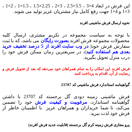
این فرش در ابعاد 4×3 ، 3.5×2.5 ، 3×2 ، 2.25×1.5 ، 1.5×1 ، 2×1 ،
3×1 و 4×1 جهت رفع کامل نیاز مشتریان عزیز تولید می شوند.
نحوه ارسال فرش ماشینی افرند
با توجه به سیاست مجموعه در تکریم مشتری، ارسال کلیه
محصولات مجموعه فرش افرند
بصورت رایگان
می باشد، که با ثبت
سفارش فرش خود(
در وب سایت افرند
از 5 درصد تخفیف خرید
بعدی هم استفاده کنید
)، در سریعترین زمان ممکن فرش خود را
درب منزل تحویل بگیرید.
فرش افرند این امکان را به تمام همراهان خود می‌دهد که بعد از تحویل فرش و
رضایت از آن، اقدام به پرداخت کنند.
گواهینامه استاندارد فرش ماشینی
کد 23707
فرش ماشینی زمینه دودی گل برجسته کد 23707 با داشتن
گواهینامه استاندارد،
مرغوبیت و کیفیت فرش
خود را تضمبن
می‌کند، تا شما خریداران و همراهان عزیز با اطمینان خاطر از
فرش خود لذت ببرید.
پرو مجازی فرش زمینه كرم گل برجسته (قابلیت جدید فرش افرند)