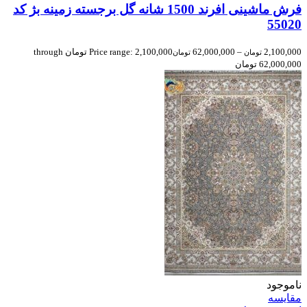
فرش ماشینی افرند 1500 شانه گل برجسته زمینه بژ کد
55020
2,100,000
–
62,000,000
Price range: 2,100,000 تومان through
تومان
تومان
62,000,000 تومان
ناموجود
مقایسه