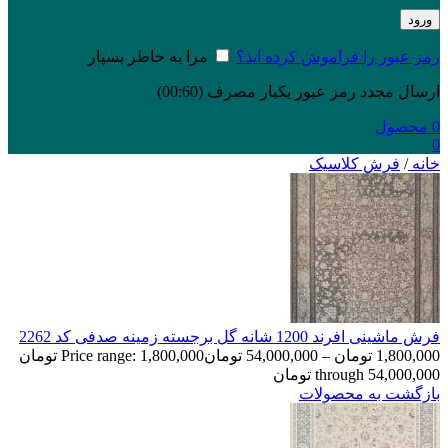
ورود
رمز عبور را فراموش کرده اید؟
مرا به خاطر بسپار
ارسال مجدد رمز عبور یکبار مصرف
(00:
60
)
0
محصول
0
خانه
/
فرش کلاسیک
فرش ماشینی افرند 1200 شانه گل برجسته زمینه صدفی کد 2262
1,800,000
تومان
–
54,000,000
تومان
Price range: 1,800,000 تومان
through 54,000,000 تومان
بازگشت به محصولات