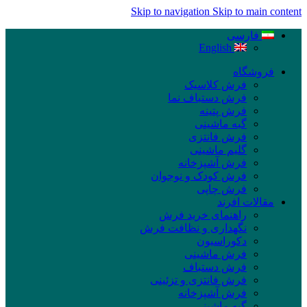
Skip to navigation
Skip to main content
فارسی
English
فروشگاه
فرش کلاسیک
فرش دستباف نما
فرش پتینه
گبه ماشینی
فرش فانتزی
گلیم ماشینی
فرش آشپزخانه
فرش کودک و نوجوان
فرش چاپی
مقالات افرند
راهنمای خرید فرش
نگهداری و نظافت فرش
دکوراسیون
فرش ماشینی
فرش دستباف
فرش فانتزی و تزئینی
فرش آشپزخانه
گبه ماشینی