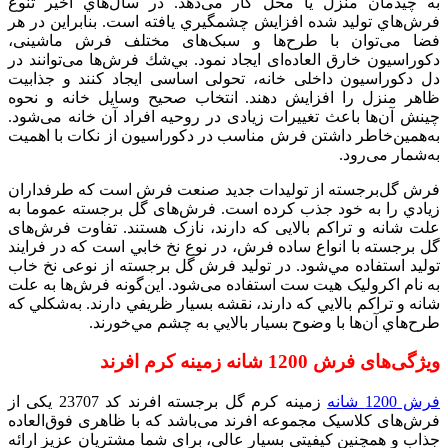
به چیدمان منزل یا محل کار می‌دهد. در سال‌هاي اخير تنوع
فرش‌هاي توليد شده افزايش چشمگيري يافته است. بنابراين در هر
فضا می‌توان با طرح‌ها و سبک‌های مختلف فرش ماشینی،
دکوراسیون خارق العاده‌ای ایجاد نمود. بي‌شك فرش‌ها می‌توانند در
دل دکوراسیون داخلی خانه، تحولی اساسی ایجاد کنند و جذابيت
ظاهر منزل را افزايش دهند. انتخاب صحیح وسایل خانه و نحوه
چینش آن‌ها باعث تغییرات زیادی در روحیه افراد آن خانه می‌شود.
به‌همین‌خاطر داشتن فرش مناسب در دکوراسیون از نکات با اهمیت
به‌شمار می‌رود.
فرش گل‌برجسته از توليدات جديد صنعت فرش است كه طرفداران
زيادي را به خود جذب كرده است. فرش‌های گل برجسته عموما به
علت شانه و تراکم بالایی که دارند، نازک هستند. تفاوت فرش‌های
گل برجسته با انواع ساده فرش، در نوع نخ خابي است كه در فرايند
توليد استفاده مي‌شود. در تولید فرش گل برجسته از نوعی نخ خاب
به نام اکرولیک هیت ست استفاده می‌شود. اين‌گونه فرش‌ها به علت
شانه و تراكم بالايي كه دارند، نقشه بسيار ظريفي دارند. به‌شكلي كه
طرح‌هاي آن‌ها با وضوح بسيار بالايي به چشم مي‌خورند.
ویژگی‌های فرش 1200 شانه زمینه كرم افرند
فرش 1200 شانه
زمینه كرم گل برجسته افرند کد 23707 یکی از
فرش‌های کلاسیک مجموعه افرند می‌باشد که با ظاهری فوق‌العاده
جذاب و همچنین کیفیتی بسیار عالی، برای شما مشتریان عزیز ارائه