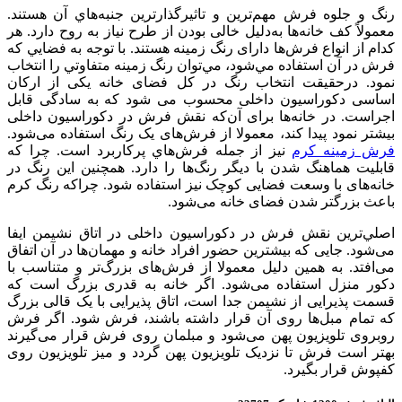
رنگ و جلوه‌ فرش مهم‌ترین و تاثیرگذارترین جنبه‌هاي آن هستند.
معمولاً كف خانه‌ها به‌دلیل خالی بودن از طرح نیاز به روح دارد. هر
كدام از انواع فرش‌ها دارای رنگ زمینه هستند. با توجه به فضايي كه
فرش در آن استفاده مي‌شود، مي‌توان رنگ زمینه متفاوتي را انتخاب
نمود. درحقيقت انتخاب رنگ در کل فضای خانه یکی از ارکان
اساسی دکوراسیون داخلی محسوب می­ شود که به سادگی قابل
اجراست. در خانه‌ها برای آن‌که نقش فرش در دکوراسیون داخلی
بیشتر نمود پیدا کند، معمولا از فرش‌های یک رنگ استفاده می‌شود.
فرش‌ زمینه کرم
نيز از جمله فرش‌هاي پركاربرد است. چرا كه
قابليت هماهنگ شدن با ديگر رنگ‌ها را دارد. همچنين اين رنگ در
خانه‌های با وسعت فضایی کوچک نيز استفاده شود. چراكه رنگ کرم
باعث بزرگتر شدن فضای خانه می‌شود.
اصلي‌ترين نقش فرش در دکوراسیون داخلی در اتاق نشیمن ایفا
می‌شود. جایی که بیشترین حضور افراد خانه و مهمان‌ها در آن اتفاق
می‌افتد. به همین دلیل معمولا از فرش‌های بزرگ‌تر و متناسب با
دکور منزل استفاده می‌شود. اگر خانه به قدری بزرگ است که
قسمت پذیرایی از نشیمن جدا است، اتاق پذیرایی با یک قالی بزرگ
که تمام مبل‌ها روی آن قرار داشته باشند، فرش شود. اگر فرش
روبروی تلویزیون پهن می‌شود و مبلمان روی فرش قرار می‌گیرند
بهتر است فرش تا نزدیک تلویزیون پهن گردد و میز تلویزیون روی
کفپوش قرار بگيرد.