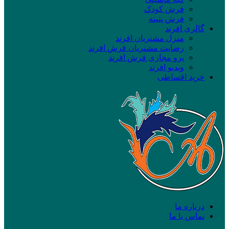
فرش کودک
فرش پتینه
گالری افرند
منزل مشتریان افرند
رضایت مشتریان فرش افرند
پرو مجازی فرش افرند
ویدیو افرند
خرید اقساطی
درباره ما
تماس با ما