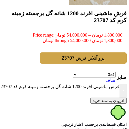
فرش ماشینی افرند 1200 شانه گل برجسته زمینه
کرم کد 23707
1,800,000
تومان
–
54,000,000
تومان
Price range:
1,800,000 تومان through 54,000,000 تومان
پرو آنلاین فرش 23707
سایز
صاف
فرش ماشینی افرند 1200 شانه گل برجسته زمینه کرم کد 23707 عدد
-
افزودن به سبد خرید
امکان قسط‌بندی برحسب اعتبار ترب‌پی
۴ قسط ماهانه. بدون سود، چک و ضامن.