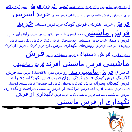
تمیز کردن فرش
الیاف فرش ماشینی
تمیز کردن لکه
تراکم فرش 1200 شانه
خرید اینترنتی
چای
جدیدترین فرش کلاسیک افرند
جنس الیاف فرش مدرن
خرید
فرش
خرید اینترنتی فرش کودک
خرید فرش دستباف
فرش ماشینی
راهنمای خرید
دکوراسیون با فرش
دکوراسیون مدرن
فرش
راهنمای خرید فرش دستباف
رفع سوختگی فرش
رفوگری فرش
رنگ زمینه فرش
روش‌های نگهداری فرش
روش‌های مراقبت از فرش
طرح فرش کودکانه
فرش اتاق کودک
فرش
فرش دستباف
فرش دستباف ایرانی
دخترانه ارزان
ماشینی
فرش ماشینی افرند
فرش ماشینی
فرش ماشینی مدرن
فانتزی
فرش
فرش مدرن یا کلاسیک؟
فرش پتینه
کلاسیک
فرش کودکانه دخترانه
فرش کودک
فرش کودک ارزان قیمت
فرش کودکانه پسرانه
فرش کودک و نوجوان
فرش گبه چیست؟
فرش‌ پتینه‌ی کلاسیک
مراقبت از فرش ماشینی
مراقبت و نگه‌داری
لکه فرش
قیمت فرش ماشینی افرند
نگهداری از فرش
فرش ماشینی
نظافت فرش ماشینی
نکات خرید فرش
نگهداری از فرش ماشینی