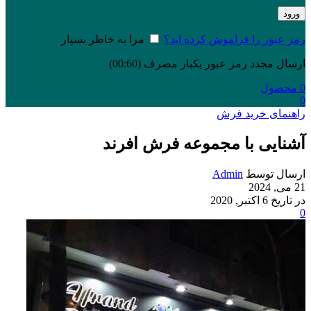
ورود
رمز عبور را فراموش کرده اید؟
مرا به خاطر بسپار
ارسال مجدد رمز عبور یکبار مصرف
(00:
60
)
0
محصول
0
راهنمای خرید فرش
آشنایی با مجموعه فرش افرند
ارسال توسط
Admin
21 می, 2024
در تاریخ 6 اکتبر, 2020
0