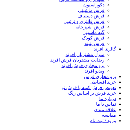
دکوراسیون
فرش ماشینی
فرش دستباف
فرش فانتزی و تزئینی
فرش آشپزخانه
گبه ماشینی
فرش کودک
فرش پتینه
گالری افرند
منزل مشتریان افرند
رضایت مشتریان فرش افرند
پرو مجازی فرش افرند
ویدیو افرند
پرو مجازی فرش
خرید اقساطی
تعویض فرش کهنه با فرش نو
خرید فرش بر اساس رنگ
درباره ما
تماس با ما
علاقه مندی
مقایسه
ورود / ثبت نام