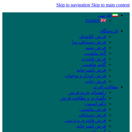
Skip to navigation
Skip to main content
فارسی
English
فروشگاه
فرش کلاسیک
فرش دستباف نما
فرش پتینه
گبه ماشینی
فرش فانتزی
گلیم ماشینی
فرش آشپزخانه
فرش کودک و نوجوان
فرش چاپی
مقالات افرند
راهنمای خرید فرش
نگهداری و نظافت فرش
دکوراسیون
فرش ماشینی
فرش دستباف
فرش فانتزی و تزئینی
فرش آشپزخانه
گبه ماشینی