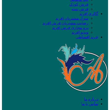
فرش کودک
فرش پتینه
گالری افرند
منزل مشتریان افرند
رضایت مشتریان فرش افرند
پرو مجازی فرش افرند
ویدیو افرند
خرید اقساطی
درباره ما
تماس با ما