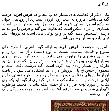
1- گبه
یکی دیگر از فعالیت های بسیار جذاب مجموعه
فرش افرند
عرضه
گبه
می باشد. امروزه به علت روی آوردن بسیاری از زوج های جوان
به دکوراسیون سنتی خرید این محصول هم بیشتر شده است.
بسیاری از افراد ممکن است که تفاوت بین
گبه
و فرش را نتوانند به
درستی تشخیص دهند
گبه
در واقع نوعی قالی است که پرزهای بلند
تری دارد و بسیار نرم می باشد.
امروزه مجموعه
فرش افرند
به ارائه
گبه
ماشینی با طرح های
متنوع و قیمت مناسب نسبت به نوع دستباف آن می پردازد و
نیازهای مشتری را برآورده می سازد .در واقع
گبه
ارزش هنری
بسیار زیادی در بین فرش ها دارد و نه تنها در ایران بلکه در جهان نیز
طرفداران بسیار زیادی پیدا کرده است. گبه درشت بافت است و
معمولااز جنس نخ پلی پروپیلن در آن ها استفاده می شود در بافت
آن از طرح های مختلفی چون شیر، طرح حوض ، طرح خشتی، طرح
ایلاتی، درخت و … استفاده کرده اند. در نگهداری از
گبه
باید یکسری
نکات را مورد توجه قرار داد از جمله اینکه نباید در محیط مرطوب
نگهداری شود و در معرض نور آفتاب نباشد زیرا موجب پریدگی رنگ
گبه می شود.