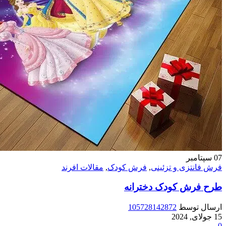
07
سپتامبر
فرش فانتزی و تزئینی
,
فرش کودک
,
مقالات افرند
طرح فرش کودک دخترانه
ارسال توسط
105728142872
15 جولای, 2024
0