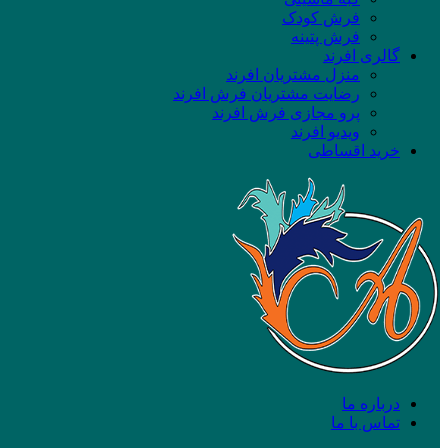
فرش کودک
فرش پتینه
گالری افرند
منزل مشتریان افرند
رضایت مشتریان فرش افرند
پرو مجازی فرش افرند
ویدیو افرند
خرید اقساطی
درباره ما
تماس با ما