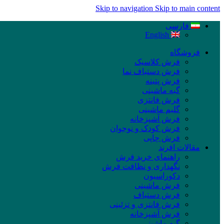
Skip to navigation
Skip to main content
فارسی
English
فروشگاه
فرش کلاسیک
فرش دستباف نما
فرش پتینه
گبه ماشینی
فرش فانتزی
گلیم ماشینی
فرش آشپزخانه
فرش کودک و نوجوان
فرش چاپی
مقالات افرند
راهنمای خرید فرش
نگهداری و نظافت فرش
دکوراسیون
فرش ماشینی
فرش دستباف
فرش فانتزی و تزئینی
فرش آشپزخانه
گبه ماشینی