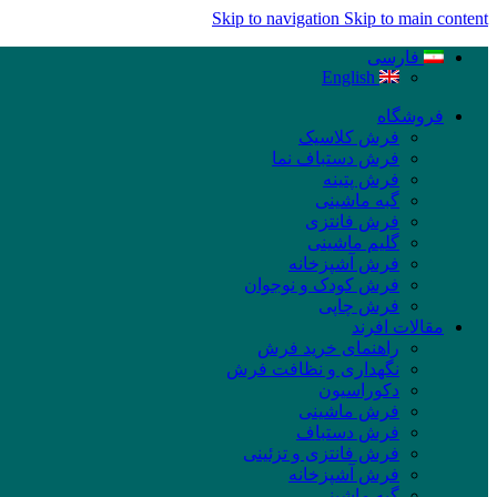
Skip to navigation
Skip to main content
فارسی
English
فروشگاه
فرش کلاسیک
فرش دستباف نما
فرش پتینه
گبه ماشینی
فرش فانتزی
گلیم ماشینی
فرش آشپزخانه
فرش کودک و نوجوان
فرش چاپی
مقالات افرند
راهنمای خرید فرش
نگهداری و نظافت فرش
دکوراسیون
فرش ماشینی
فرش دستباف
فرش فانتزی و تزئینی
فرش آشپزخانه
گبه ماشینی