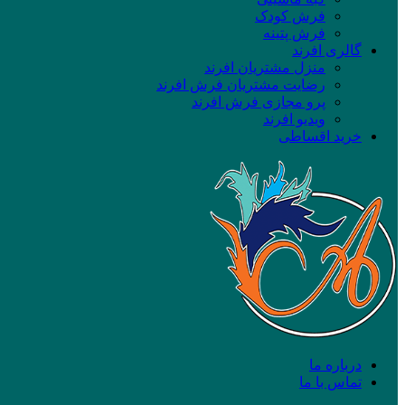
فرش کودک
فرش پتینه
گالری افرند
منزل مشتریان افرند
رضایت مشتریان فرش افرند
پرو مجازی فرش افرند
ویدیو افرند
خرید اقساطی
درباره ما
تماس با ما