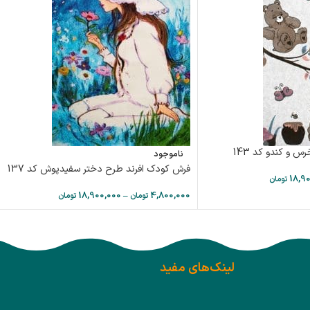
 و کندو کد 143
ناموجود
فرش کودک افرند طرح دختر سفیدپوش کد 137
18,9
تومان
18,900,000
–
4,800,000
تومان
تومان
لینک‌های مفید