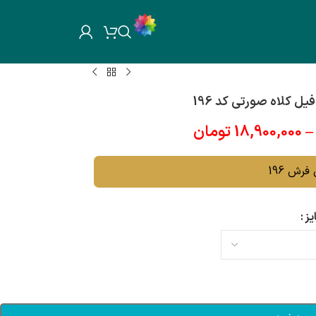
 کلاه صورتی کد 196
–
18,900,000
تومان
فرش 196
یز