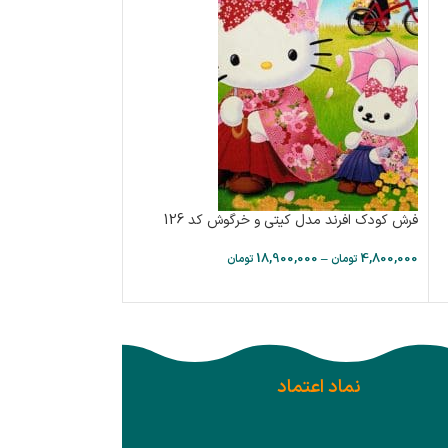
فرش کودک افرند مدل کیتی و خرگوش کد 126
فرش کودک افرند طرح پ
000
–
4,800,000
18,900,000
–
4,800,000
تومان
تومان
تومان
نماد اعتماد