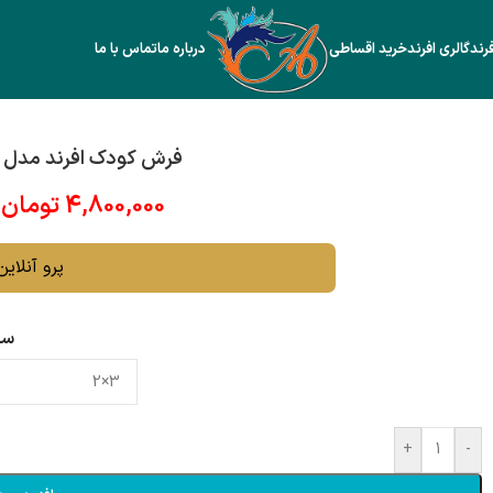
رند
گالری افرند
خرید اقساطی
درباره ما
تماس با ما
فرش کودک افرند مدل فیل
4,800,000
تومان
پرو آنلاین 
سا
+
-