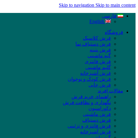
Skip to navigation
Skip to main content
فارسی
English
فروشگاه
فرش کلاسیک
فرش دستباف نما
فرش پتینه
گبه ماشینی
فرش فانتزی
گلیم ماشینی
فرش آشپزخانه
فرش کودک و نوجوان
فرش چاپی
مقالات افرند
راهنمای خرید فرش
نگهداری و نظافت فرش
دکوراسیون
فرش ماشینی
فرش دستباف
فرش فانتزی و تزئینی
فرش آشپزخانه
گبه ماشینی