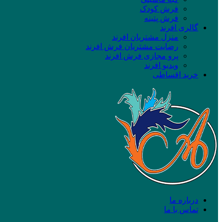
فرش کودک
فرش پتینه
گالری افرند
منزل مشتریان افرند
رضایت مشتریان فرش افرند
پرو مجازی فرش افرند
ویدیو افرند
خرید اقساطی
درباره ما
تماس با ما