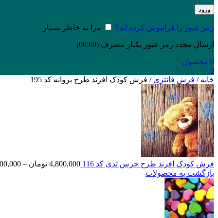
ورود
رمز عبور را فراموش کرده اید؟
مرا به خاطر بسپار
ارسال مجدد رمز عبور یکبار مصرف
(00:
60
)
0
محصول
0
خانه
/
فرش فانتزی
/
فرش کودک افرند طرح پروانه کد 195
فرش کودک افرند طرح خرس تدی کد 116
4,800,000
تومان
–
00,000
بازگشت به محصولات