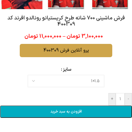
فرش ماشینی 700 شانه طرح كريستيانو رونالدو افرند کد
400309
3,100,000
تومان
–
11,000,000
تومان
پرو آنلاین فرش 400309
سایز
+
-
افزودن به سبد خرید