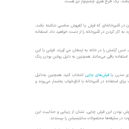
 باشد، یک طرح هنری چشم‌نواز نیز هست.
ن در آشپزخانه‌ای که فرش یا کفپوش مناسبی نداشته باشد،
به كار كردن در آشپزخانه را از دست خواهيد داد. استفاده
 حس آرامش را در خانه به ارمغان می آورند. فرشی با اين
ل استفاده باقي مي‌مانند. همچنين به دليل روشن بودن رنگ
ای مدرن یا
فرش‌های چاپي
انتخاب کنید. همچنين به‌دلیل
ا ديده نمي‌شود. بنابراين اين فرش ماشيني 700 شانه فانتزي يك انتخاب مناسب براي استفاده در آشپزخانه با اتاق‌خواب به‌شمار مي‌روند و
روش بودن اين فرش چاپی، نشان از زیبایی و جذابیت این
وت در سلیقه‌ها محصولات سابلیمیشن را بپسندند.