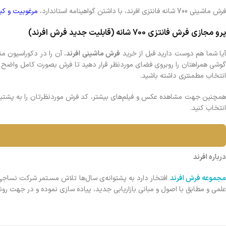
فرش ماشيني 700 شانه فانتزی افرند، با داشتن گواهینامه استاندارد،
مرغوبیت و ک
پرو مجازی فرش فانتزي 700 شانه (قابلیت جدید فرش افرند)
آیا شما هم دوست دارید قبل از خرید
فرش ماشینی افرند
، آن را در دکوراسیون م
گوشی همراهتان را روبروی فضای موردنظر قرار دهيد تا فرش بصورت کامل واضح و 
انتخاب مطمنتری داشته باشید.
مچنین جهت مشاهده عکس و فیلم‌های بیشتر، کد فرش موردنظرتان را به پشتی
انتخاب کنید.
درباره افرند
جموعه فرش افرند
افتخار دارد به پشتوانه‌ی سال‌ها تلاش مسـتمر شرکت نساجی سبحان (از سال ۱۳۷۳) که در زمی
علمی و مطابق با اصول و مبانی بازاریابی جدید، پیاده سازی نموده و در جهت رون