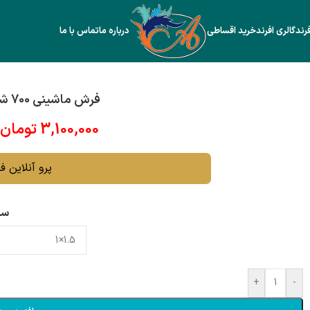
رند
گالری افرند
خرید اقساطی
درباره ما
تماس با ما
فرش ماشینی 700 شانه افرند كد 400330
3,100,000
تومان
پرو آنلاین فرش 0
سا
+
-