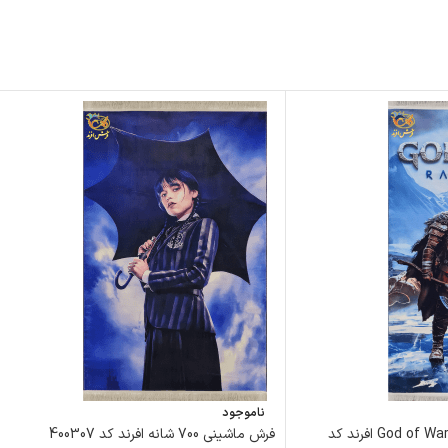
ناموجود
فرش ماشینی 700 شانه God of War افرند کد
فرش ماشینی 700 شانه افرند كد 400307