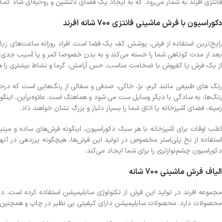
فانتزی افرند به شمار می‌رود. که به ایجاد یک فضای دلنشین و روحیه‌ای شاد ک
دکوراسیون با فرش ماشيني فانتزي 700 شانه افرند
رایج‌ترین استفاده از فرش، پوشش کف یک فضا است. افراد روزانه ساعت‌های زیاد
بعد از مدت كوتاهي شما را خسته مي‌كند و به بدن خصوصا کمر و پا آسیب جدی وار
از يك فرش يا كفپوش با ضخامت مناسب، حس آرامش، گرما و نشاط بیشتری را هنگام
رنگ های طبیعی مانند کرم، بژ، خاکی، صدفي و سفالی از رنگ‌هایي است كه درحال
رنگ‌ها، به سادگي با ديگر وسايل ست می شود و هماهنگ است. علاوه‌براين، اینگونه
زمينه، فضاي آشپزخانه يا اتاق شما را بسيار دلباز و بزرگ نشان خواهند داد.
غلب اوقات برای آشپزخانه با هر سبك دكوراسيون، اينگونه فرش‌هاي ساده و مي
دكوراسيون چشم‌نوازتري را براي شما ايجاد مي‌كند.
الياف فرش ماشيني 700 شانه
مجموعه افرند در توليد اين فرش از تكنولوژی سابليميشن استفاده کرده است. 
محصولات دارد. محصولات سابلیمیشن دارای کیفیتی بی نظیر در چاپ و همچنین تنو