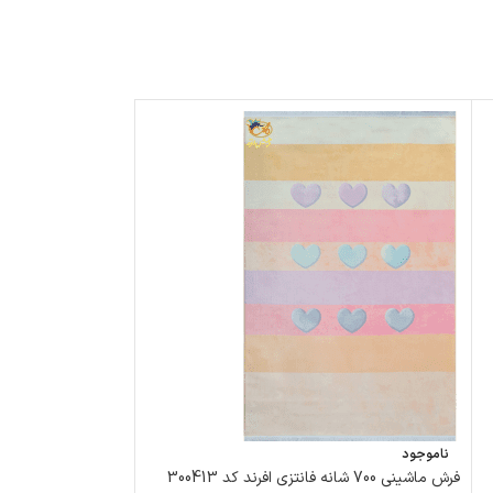
ناموجود
ناموجود
فرش ماشینی 700 شانه فانتزی افرند كد 300413
فرش ماشینی فانتزی افر