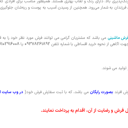
 رنگ‌پذيري بالا، دارای رنگ و لعاب بهتری هستند. همينطور مناسب براي افرادی 
 فرزندان به شمار می‌رود. همچنين از رسيدن آسيب به پوست و ريه‌شان جلوگيري
رش ماشینی
می باشد که مشتریان گرامی می توانند فرش مورد نظر خود را به ق
جهت اگاهی از نحوه خرید اقساطی با شماره تلفن
09378261892
یا
9102916008
ش افرند
بصورت رایگان
می باشد، که با ثبت سفارش فرش خود(
در وب سایت اف
 فرش و رضایت از آن، اقدام به پرداخت نمایند.