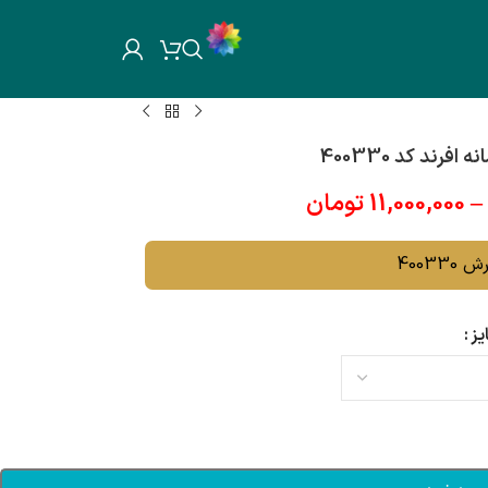
–
11,000,000
تومان
40033
یز