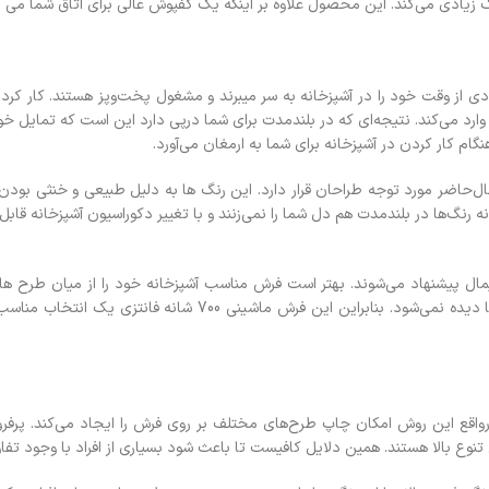
مک زیادی می‌کند. این محصول علاوه بر اینکه یک کفپوش عالی برای اتاق شما می
ی از وقت خود را در آشپزخانه به سر میبرند و مشغول پخت‌وپز هستند. کار کرد
د مي‌كند. نتيجه‌اي كه در بلندمدت براي شما درپي دارد اين است كه تمايل خود 
 کار کردن در آشپزخانه براي شما به ارمغان مي‌آورد.
‌حاضر مورد توجه طراحان قرار دارد. این رنگ ها به دلیل طبیعی و خنثي بودن،
 رنگ‌ها در بلندمدت هم دل شما را نمي‌زنند و با تغییر دکوراسیون آشپزخانه قاب
نيمال پیشنهاد می‌شوند. بهتر است فرش مناسب آشپزخانه خود را از میان طرح ه
استفاده از نخ پلی‌استر مخصوص در توليد این فرش‌ها، هيچگونه پرزدهي در آنه
درواقع اين روش امكان چاپ طرح‌هاي مختلف بر روي فرش را ايجاد مي‌كند. پرف
ع بالا هستند. همين دلایل کافیست تا باعث شود بسیاری از افراد با وجود تفا