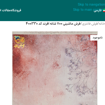
Skip to navigation
Skip to main content
فارسی
فروشگاه
مقالات اف
خانه
/
فرش فانتزی
/
فرش ماشینی 700 شانه افرند كد 400330
ناموجود