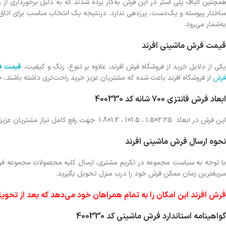
همچنين الياف پلي استر در اين فرش به‌كار برده شدند كه به دليل برخورداري از
اختار پیوسته و یک‌دست، پرزدهی ندارد. درنتیجه یک انتخاب مناسب برای اتاق
به‌شمار مي‌رود.
قيمت فرش ماشيني افرند
کی از دلایل خرید از فروشگاه فرش افرند، علاوه بر تنوع، رنگ و کیفیت،
قیمت ف
فرش
از فروشگاه افرند باعث شده که مشتریان عزیز خرید راحت‌تری داشته باشند، 
ابعاد فرش فانتزي 700 شانه کد 400330
این فرش در ابعاد 2.25×1.5 ، 1.5×1 ، 1.2×1.8 جهت رفع کامل نیاز مشتریان عزیز تولید می شوند.
نحوه ارسال فرش ماشینی افرند
ا توجه به سیاست مجموعه در تکریم مشتری، ارسال کلیه محصولات مجموعه فر
سریعترین زمان ممکن فرش خود را درب منزل تحویل بگیرید.
فرش افرند این امکان را به تمام همراهان خود می‌دهد که بعد از تحویل
گواهينامه استاندارد فرش ماشینی كد 400330