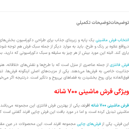
توضیحات
توضیحات تکمیلی
نتخاب فرش ماشینی
یک پایه و زیربنای جذاب برای طراحی دکوراسیون بخش‌های مخ
درواقع علاوه بر رنگ و طرح، باید به موارد دیگر از جمله سبک فرش هم توجه شود.
ياري كند. البته اين مورد بيش از هر چیز به سلیقه و سبک دکوراسیونی که دارید، ب
رش‌ فانتزی
از جمله عناصری از منزل است که با طرح‌ها و نقش‌های خلاقانه، هنر
جذابیت خاصی به فرش‌ها مي‌دهند. يكي از مزيت‌هاي اصلي اينگونه فرش‌ها، تنو
فوق‌العاده برای روح بخشیدن به فضاهای بی‌روح و دلگیر است. درنتیجه اگر می‌خ
ویژگی فرش ماشيني 700 شانه
رش ماشینی 700 شانه
افرند،
یکی از بهترین فرش‌ فانتزی این مجموعه می‌باشد 
ماشینی تبديل كرده است. و اما در مورد بافت این فرش چاپی افرند گفتنی است که ت
ین فرش، یکی از
فرش‌های چاپی
مجموعه افرند است. این محصولات در عین مقرون