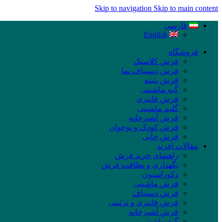
Skip to navigation
Skip to main content
فارسی
English
فروشگاه
فرش کلاسیک
فرش دستباف نما
فرش پتینه
گبه ماشینی
فرش فانتزی
گلیم ماشینی
فرش آشپزخانه
فرش کودک و نوجوان
فرش چاپی
مقالات افرند
راهنمای خرید فرش
نگهداری و نظافت فرش
دکوراسیون
فرش ماشینی
فرش دستباف
فرش فانتزی و تزئینی
فرش آشپزخانه
گبه ماشینی