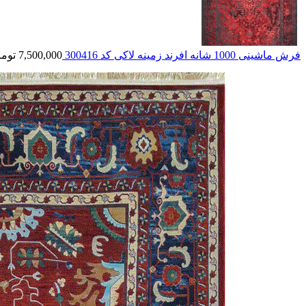
فرش ماشینی 1000 شانه افرند زمینه لاکی كد 300416
7,500,000
توما