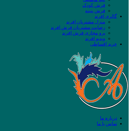
فرش کودک
فرش پتینه
گالری افرند
منزل مشتریان افرند
رضایت مشتریان فرش افرند
پرو مجازی فرش افرند
ویدیو افرند
خرید اقساطی
درباره ما
تماس با ما