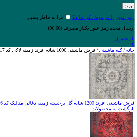
ورود
رمز عبور را فراموش کرده اید؟
مرا به خاطر بسپار
ارسال مجدد رمز عبور یکبار مصرف
(00:
60
)
0
محصول
0
خانه
/
گبه ماشینی
/
فرش ماشینی 1000 شانه افرند زمینه لاکی كد 300417
فرش ماشینی افرند 1200 شانه گل برجسته زمینه ذغالی متالیک کد 2266
بازگشت به محصولات