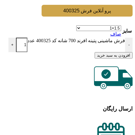
پرو آنلاین فرش 400325
سایز
صاف
فرش ماشینی پتینه افرند 700 شانه کد 400325 عدد
+
-
افزودن به سبد خرید
ارسال رایگان