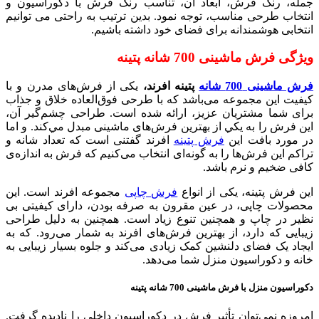
جمله، رنگ فرش، ابعاد آن، تناسب رنگ فرش با دکوراسیون و
انتخاب طرحی مناسب، توجه نمود. بدین ترتیب به راحتی می توانیم
انتخابی هوشمندانه برای فضای خود داشته باشیم.
ویژگی فرش ماشینی 700 شانه پتینه
فرش ماشینی 700 شانه
پتینه افرند،
یکی از فرش‌های مدرن و با
کیفیت این مجموعه می‌باشد که با طرحی فوق‌العاده خلاق و جذاب
برای شما مشتریان عزیز، ارائه شده است. طراحی چشم‌گیر آن،
اين فرش را به يكي از بهترین فرش‌های ماشینی مبدل مي‌كند. و اما
در مورد بافت این
فرش پتینه
افرند گفتنی است که تعداد شانه و
تراکم این فرش‌ها را به گونه‌ای انتخاب می‌کنیم که فرش به اندازه‌ی
کافی ضخیم و نرم باشد.
این فرش پتینه، یکی از انواع
فرش چاپی
مجموعه افرند است. این
محصولات چاپی، در عین مقرون به صرفه بودن، دارای کیفیتی بی
نظیر در چاپ و همچنین تنوع زیاد است. همچنین به دلیل طراحی
زیبایی که دارد، از بهترین فرش‌های افرند به شمار می‌رود. که به
ایجاد یک فضای دلنشین کمک زیادی می‌کند و جلوه بسیار زیبایی به
خانه و دکوراسیون منزل شما می‌دهد.
دکوراسیون منزل با فرش ماشینی 700 شانه پتینه
امروزه نمی‌توان تأثیر فرش در دکوراسیون داخلی را نادیده گرفت.