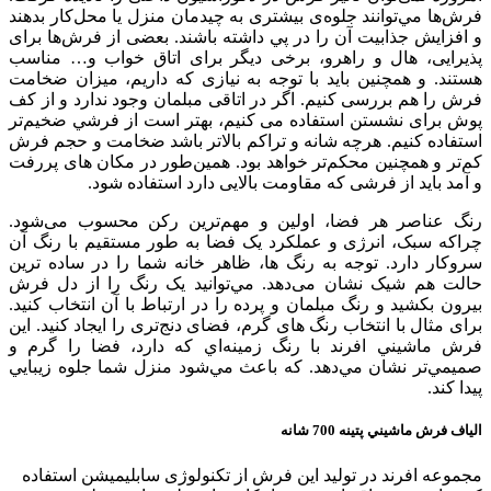
فرش‌ها مي‌توانند جلوه‌ی بیشتری به چیدمان منزل یا محل‌کار بدهند
و افزايش جذابيت آن را در پي داشته باشند. بعضی از فرش‌ها برای
پذیرایی، هال و راهرو، برخی دیگر برای اتاق خواب و… مناسب
هستند. و همچنین باید با توجه به نیازی که داریم، میزان ضخامت
فرش را هم بررسی کنیم. اگر در اتاقی مبلمان وجود ندارد و از کف
پوش برای نشستن استفاده می کنیم، بهتر است از فرشي ضخيم‌تر
استفاده كنيم. هرچه شانه و تراکم بالاتر باشد ضخامت و حجم فرش
کم‌تر و همچنين محكم‌تر خواهد بود. همين‌طور در مکان های پررفت
و آمد باید از فرشی که مقاومت بالایی دارد استفاده شود.
رنگ عناصر هر فضا، اولین و مهم‌ترین رکن محسوب می‌شود.
چراكه سبک، انرژی و عملکرد یک فضا به طور مستقیم با رنگ آن
سروکار دارد. توجه به رنگ ها، ظاهر خانه شما را در ساده ترین
حالت هم شیک نشان می‌دهد. مي‌توانيد یک رنگ را از دل فرش
بیرون بکشید و رنگ مبلمان و پرده را در ارتباط با آن انتخاب کنید.
برای مثال با انتخاب رنگ های گرم، فضای دنج‌تری را ایجاد کنید. اين
فرش ماشيني افرند با رنگ زمينه‌اي كه دارد، فضا را گرم‌ و
صميمي‌تر نشان مي‌دهد. كه باعث مي‌شود منزل شما جلوه زيبايي
پيدا كند.
الياف فرش ماشيني پتينه 700 شانه
مجموعه افرند در توليد اين فرش از تكنولوژی سابليميشن استفاده