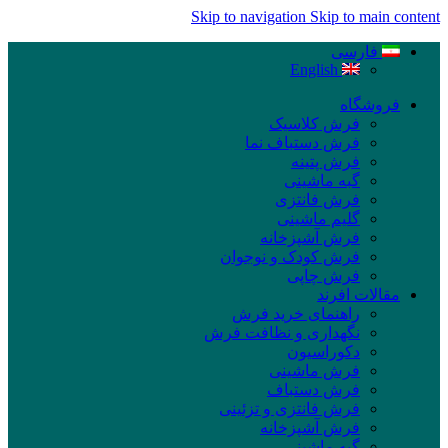
Skip to navigation
Skip to main content
فارسی
English
فروشگاه
فرش کلاسیک
فرش دستباف نما
فرش پتینه
گبه ماشینی
فرش فانتزی
گلیم ماشینی
فرش آشپزخانه
فرش کودک و نوجوان
فرش چاپی
مقالات افرند
راهنمای خرید فرش
نگهداری و نظافت فرش
دکوراسیون
فرش ماشینی
فرش دستباف
فرش فانتزی و تزئینی
فرش آشپزخانه
گبه ماشینی