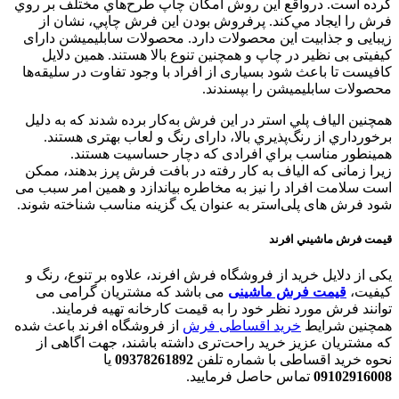
کرده است. درواقع اين روش امكان چاپ طرح‌هاي مختلف بر روي
فرش را ايجاد مي‌كند. پرفروش بودن اين فرش‌ چاپي، نشان از
زیبایی و جذابیت این محصولات دارد. محصولات سابلیمیشن دارای
کیفیتی بی نظیر در چاپ و همچنین تنوع بالا هستند. همين دلایل
کافیست تا باعث شود بسیاری از افراد با وجود تفاوت در سلیقه‌ها
محصولات سابلیمیشن را بپسندند.
همچنين الياف پلي استر در اين فرش به‌كار برده شدند كه به دليل
برخورداري از رنگ‌پذيري بالا، دارای رنگ و لعاب بهتری هستند.
همينطور مناسب براي افرادی كه دچار حساسيت هستند.
زیرا زمانی که الیاف به کار رفته در بافت فرش پرز بدهند، ممکن
است سلامت افراد را نیز به مخاطره بیاندازد و همین امر سبب می
شود فرش های پلی‌استر به عنوان یک گزینه مناسب شناخته شوند.
قيمت فرش ماشيني افرند
یکی از دلایل خرید از فروشگاه فرش افرند، علاوه بر تنوع، رنگ و
کیفیت،
قیمت فرش ماشی
نی
می باشد که مشتریان گرامی می
توانند فرش مورد نظر خود را به قیمت کارخانه تهیه فرمایند.
همچنین شرایط
خرید اقساطی فرش
از فروشگاه افرند باعث شده
که مشتریان عزیز خرید راحت‌تری داشته باشند، جهت اگاهی از
نحوه خرید اقساطی با شماره تلفن
09378261892
یا
09102916008
تماس حاصل فرمایید.