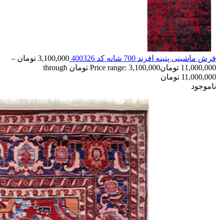
فرش ماشینی پتینه افرند 700 شانه کد 400326
3,100,000
تومان
–
11,000,000
تومان
Price range: 3,100,000 تومان through
11,000,000 تومان
ناموجود