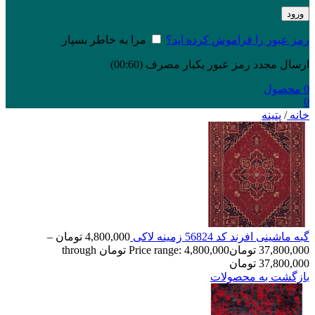
ورود
رمز عبور را فراموش کرده اید؟
مرا به خاطر بسپار
ارسال مجدد رمز عبور یکبار مصرف
(00:
60
)
0
محصول
0
خانه
/
پتینه
گبه ماشینی افرند کد 56824 زمینه لاکی
4,800,000
تومان
–
37,800,000
تومان
Price range: 4,800,000 تومان through
37,800,000 تومان
بازگشت به محصولات