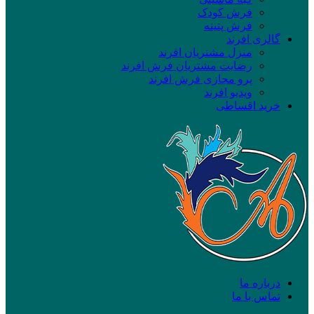
فرش کودک
فرش پتینه
گالری افرند
منزل مشتریان افرند
رضایت مشتریان فرش افرند
پرو مجازی فرش افرند
ویدیو افرند
خرید اقساطی
درباره ما
تماس با ما