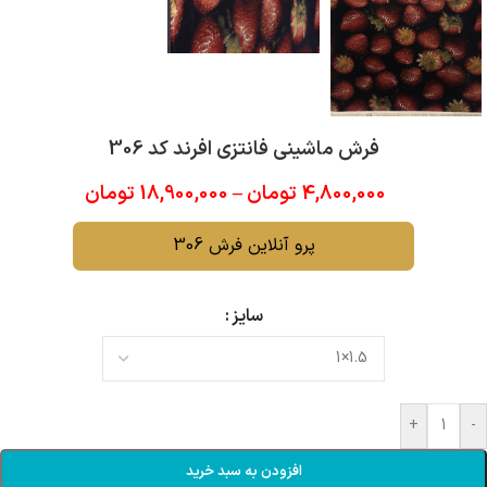
فرش ماشینی فانتزی افرند کد 306
4,800,000
تومان
–
18,900,000
تومان
پرو آنلاین فرش 306
سایز
+
-
افزودن به سبد خرید