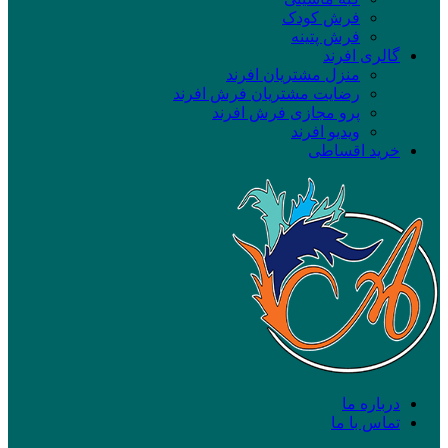
فرش کودک
فرش پتینه
گالری افرند
منزل مشتریان افرند
رضایت مشتریان فرش افرند
پرو مجازی فرش افرند
ویدیو افرند
خرید اقساطی
درباره ما
تماس با ما