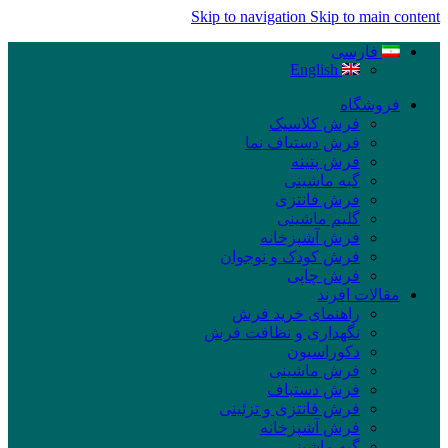
Skip to navigation
Skip to main content
فارسی
English
فروشگاه
فرش کلاسیک
فرش دستباف نما
فرش پتینه
گبه ماشینی
فرش فانتزی
گلیم ماشینی
فرش آشپزخانه
فرش کودک و نوجوان
فرش چاپی
مقالات افرند
راهنمای خرید فرش
نگهداری و نظافت فرش
دکوراسیون
فرش ماشینی
فرش دستباف
فرش فانتزی و تزئینی
فرش آشپزخانه
گبه ماشینی