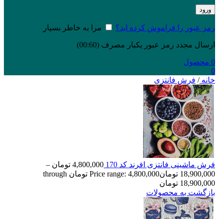
ورود
رمز عبور را فراموش کرده اید؟
مرا به خاطر بسپار
ارسال مجدد رمز عبور یکبار مصرف
(00:
60
)
0
محصول
0
خانه
/
فرش فانتزی
فرش ماشینی فانتزی افرند کد 170
4,800,000
تومان
–
18,900,000
تومان
Price range: 4,800,000 تومان through
18,900,000 تومان
بازگشت به محصولات