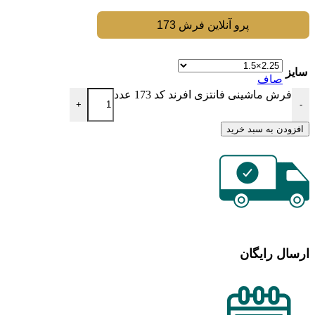
پرو آنلاین فرش 173
سایز
صاف
فرش ماشینی فانتزی افرند کد 173 عدد
+
-
افزودن به سبد خرید
ارسال رایگان