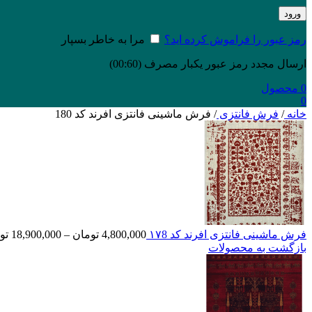
ورود
رمز عبور را فراموش کرده اید؟
مرا به خاطر بسپار
ارسال مجدد رمز عبور یکبار مصرف
(00:
60
)
0
محصول
0
خانه
/
فرش فانتزی
/
فرش ماشینی فانتزی افرند کد 180
فرش ماشینی فانتزی افرند کد ۱۷8
4,800,000
تومان
–
18,900,000
تو
بازگشت به محصولات