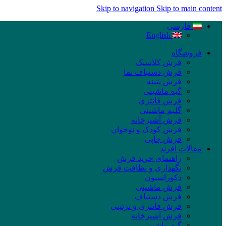
Skip to navigation
Skip to main content
فارسی
English
فروشگاه
فرش کلاسیک
فرش دستباف نما
فرش پتینه
گبه ماشینی
فرش فانتزی
گلیم ماشینی
فرش آشپزخانه
فرش کودک و نوجوان
فرش چاپی
مقالات افرند
راهنمای خرید فرش
نگهداری و نظافت فرش
دکوراسیون
فرش ماشینی
فرش دستباف
فرش فانتزی و تزئینی
فرش آشپزخانه
گبه ماشینی