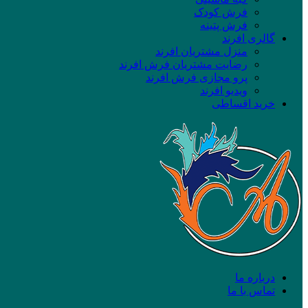
فرش کودک
فرش پتینه
گالری افرند
منزل مشتریان افرند
رضایت مشتریان فرش افرند
پرو مجازی فرش افرند
ویدیو افرند
خرید اقساطی
درباره ما
تماس با ما