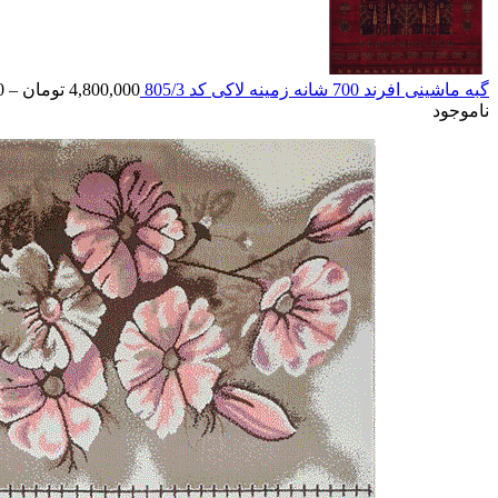
گبه ماشینی افرند 700 شانه زمینه لاکی کد 805/3
4,800,000
تومان
–
0
ناموجود