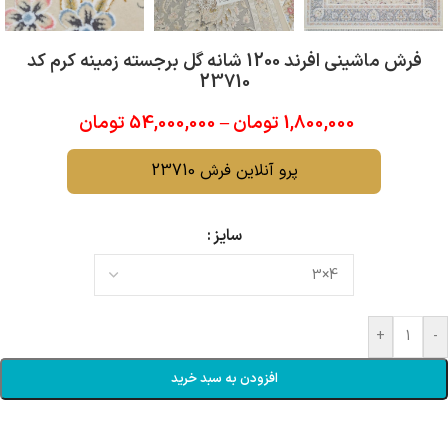
فرش ماشینی افرند 1200 شانه گل برجسته زمینه کرم کد
23710
1,800,000
تومان
–
54,000,000
تومان
پرو آنلاین فرش 23710
سایز
+
-
افزودن به سبد خرید