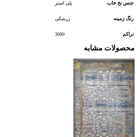
جنس نخ خاب
پلی استر
رنگ زمینه
زرشکی
3000
تراکم
محصولات مشابه