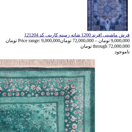
فرش ماشینی افرند 1200 شانه زمینه کاربنی کد 121204
9,000,000
تومان
–
72,000,000
تومان
Price range: 9,000,000 تومان
through 72,000,000 تومان
ناموجود