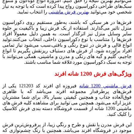
مي‌توانيم بهترين نتيجه را خلق كنيم. امروزه انواع گوناگون و متنوع
سبک­‌های طراحی دکوراسیون رواج پیدا کرده‌ است كه با توجه به نیاز
شخصي خود مي‌توانيد
بهترین فرش ماشینی
را انتخاب نماييد.
فرش‌ها در هر سبكي كه باشند، به‌طور مستقیم روی دکوراسیون
منزل تاثیر می‌گذارند. استفاده از یک فرش زیبا و باکیفیت بر جلوه
سایر وسایل منزل نیز اثرگذار است. به همین دلیل معمولاً افراد
فرش‌ها را متناسب با نوع دکوراسیون داخلی، انتخاب می‌کنند.تولید
انواع قالی و فرش در تنوع رنگی و بافتی،سبب می‌شود نیاز تمامی
افراد برآورده شود. از فرش های دستباف ریزنقش بگيريم تا انواع
جاجیم، گلیم و گبه های رنگی و مدرن و ماشینی، همگی می‌توانند با
توجه به سبک دکوراسیون موردعلاقه شما مناسب باشند.
ویژگی‌های فرش 1200 شانه افرند
فرش ماشيني 1200 شانه
فيروزه اي افرند کد 121203 یکی از
فرش‌های پرطرفدار مجموعه افرند می‌باشد که با ظاهری
فوق‌العاده جذاب و همچنین کیفیتی بسیار بالا، برای شما مشتریان
عزیز ارائه می‌شود. همچنین می توانید برای مشاهده کلیه فرش های
ماشینی 1200 شانه از قسمت فروشگاه دسته بندی فرش کلاسیک
را کلیک کنید.
اين فرش مدرن با نقش و طرح و رنگي زیبا، از پرفروش‌ترین فرش‌
موجود در فروشگاه افرند می‌باشد. همچنین با رنگ چشم‌نوازی که