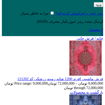
ورود
رمز عبور را فراموش کرده اید؟
مرا به خاطر بسپار
ارسال مجدد رمز عبور یکبار مصرف
(00:
60
)
0
محصول
0
خانه
/
فرش چاپی
فرش ماشینی افرند 1200 شانه زمینه زرشکی کد 121202
9,000,000
تومان
–
72,000,000
تومان
Price range: 9,000,000 تومان
through 72,000,000 تومان
بازگشت به محصولات