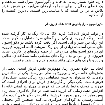
دارد، جلوه بسیار زیبایی به خانه و دکوراسیون منزل شما می‌دهد. و
یک فضای مجلل را برای شما به ارمغان می‌آورد. در فرش افرند
تلاش ما بر این است که با مناسب‌ترین قیمت، بالاترین کیفیت را
ارائه کنیم.
دکوراسیون منزل با فرش 1200 شانه فيروزه اي
در تولید فرش 121203 افرند، 35 الی 40 رنگ به کار گرفته شده
است. رنگ فیروزه ای یکی از رنگ‌های سرد متمایل به گرم است.
این رنگ بین سبز و آبی است. اگر دقت کرده باشید در دکوراسیون
های سنتی استفاده زیادی از این رنگ می‌شد. البته امروزه فيروزه
اي در دكوراسيون‌هاي مدرن نيز، از جمله رنگ‌هاي پر كاربرد است.
فیروزه ای را می توانید با رنگ های مختلفی مانند نسكافه‌اي، طلایی
و زرد و يا رنگ های خنثی مانند سفید و کرم و … همراه نماييد.
ايجاد يك جلوه بصري زيبا، مهم‌ترين نقش فرش است. بعضی از
بخش‌های خانه مرده و بی‌روح به نظر می‌رسند. یکی از ساده‌ترين
راه‌هایی که می‌توان به چنین فضاهایی روح زندگی دمید، استفاده از
فرش‌هاست. يكي ديگر از كاربردهاي فرش برای افرادی است که
فرزندان کوچک و نوپا دارند. چراكه فرش‌ها می‌توانند ایمنی خانه را
افزایش دهند. زمانی که فرزند دلبند شما در حال یادگیری است زیاد
پیش میاید که زمین بخورد. فرش‌ها مانند ضربه‌گیر عمل کرده و از
آسیب رسيدن به کودکتان جلوگیری می‌کنند. همچنين اگر محیطی
دارید که توسط دیوار‌ها تقسیم بندی نشده می‌توانید این تقسیم بندی