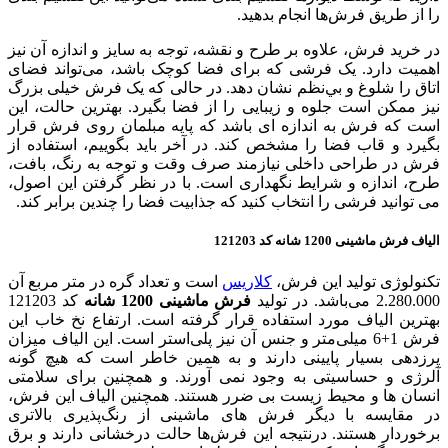
را از طریق فرش‌ها انجام بدهید.
در خريد فرش، علاوه بر طرح و نقشه، توجه به سایز و اندازه آن نيز
اهميت دارد. یک فرشی که برای فضا کوچک باشد، می‌تواند فضای
اتاق را شلوغ و بي‌نظم نشان دهد. در حالی که یک فرش خیلی بزرگ
نیز ممکن است جلوه و زیبایی را از فضا بگیرد. بهترین حالت، این
است که فرش به اندازه ای باشد که پایه مبلمان روی فرش قرار
بگیرد و قاب فضا را مشخص کند. در آخر باید بگوییم، استفاده از
فرش در طراحی داخلی نیازمند صرف وقت و توجه به رنگ، بافت،
طرح، اندازه و شرایط نگهداری است. با در نظر گرفتن این اصول،
می توانید فرشی را انتخاب کنید که جذابيت فضا را چندین برابر کند.
الیاف فرش ماشینی 1200 شانه کد 121203
تکنولوژی تولید این فرش،
کلاریس
است و تعداد گره در متر مربع آن
2.280.000 می‌باشد. در تولید
فرش ماشینی 1200 شانه
کد 121203
بهترین الیاف مورد استفاده قرار گرفته است. ارتفاع نخ خاب این
فرش 1+6 میلی‌متر و جنس آن نیز پلی‌استر است. این الیاف میزان
پرزدهی بسیار پایینی دارند و به همین خاطر است که هیچ گونه
آلرژی و حساسیتی به وجود نمی آورند. و همچنین برای سلامتی
انسان ها و محیط زیست بی ضرر هستند. همچنین الیاف این فرش،
در مقایسه با دیگر فرش های ماشینی از رنگ‌پذیری بالاتری
برخوردار هستند. درنتیجه این فرش‌ها حالت درخشانی دارند و برق