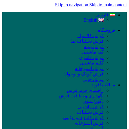
Skip to navigation
Skip to main content
فارسی
English
فروشگاه
فرش کلاسیک
فرش دستباف نما
فرش پتینه
گبه ماشینی
فرش فانتزی
گلیم ماشینی
فرش آشپزخانه
فرش کودک و نوجوان
فرش چاپی
مقالات افرند
راهنمای خرید فرش
نگهداری و نظافت فرش
دکوراسیون
فرش ماشینی
فرش دستباف
فرش فانتزی و تزئینی
فرش آشپزخانه
گبه ماشینی