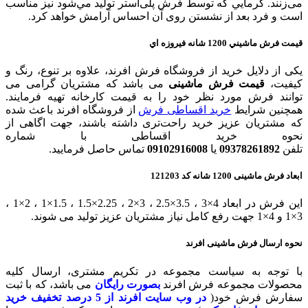
می‌زنند. گرمایي كه توسط فرش پلی‌استر توليد مي‌شود نیز مناسب
است و فرد بعد از نشستن روی آن احساس آرامش خواهد کرد.
قیمت فرش ماشيني 1200 شانه فيروزه اي
یکی از دلایل خرید از فروشگاه فرش افرند، علاوه بر تنوع، رنگ و
کیفیت،
قیمت فرش ماشینی
می باشد که مشتریان گرامی می
توانند فرش مورد نظر خود را به قیمت کارخانه تهیه فرمایند.
همچنین شرایط
خرید اقساطی فرش
از فروشگاه افرند باعث شده
که مشتریان عزیز خرید راحت‌تری داشته باشند، جهت اگاهی از
نحوه خرید اقساطی با شماره
تلفن
09378261892
یا
09102916008
تماس حاصل فرمایید.
ابعاد فرش ماشینی 1200 شانه کد 121203
این فرش در ابعاد 4×3 ، 3.5×2.5 ، 3×2 ، 2.25×1.5 ، 1.5×1 ، 2×1 ،
3×1 و 4×1 جهت رفع کامل نیاز مشتریان عزیز تولید می شوند.
نحوه ارسال فرش ماشینی افرند
با توجه به سیاست مجموعه در تکریم مشتری، ارسال کلیه
محصولات مجموعه فرش افرند
بصورت رایگان
می باشد، که با ثبت
سفارش فرش خود(
در وب سایت افرند
از 5 درصد تخفیف خرید