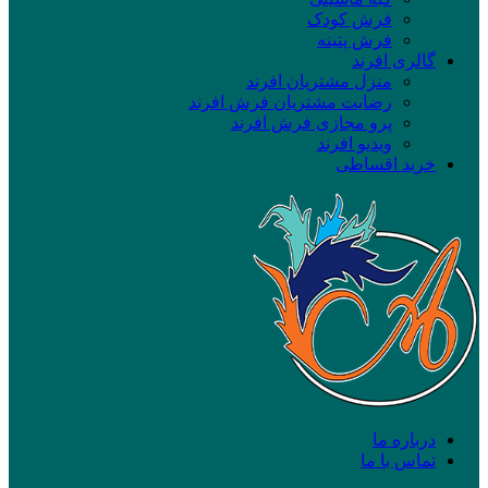
فرش کودک
فرش پتینه
گالری افرند
منزل مشتریان افرند
رضایت مشتریان فرش افرند
پرو مجازی فرش افرند
ویدیو افرند
خرید اقساطی
درباره ما
تماس با ما