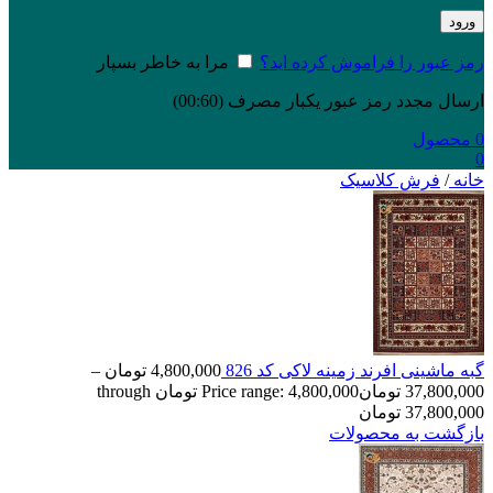
ورود
رمز عبور را فراموش کرده اید؟
مرا به خاطر بسپار
ارسال مجدد رمز عبور یکبار مصرف
(00:
60
)
0
محصول
0
خانه
/
فرش کلاسیک
گبه ماشینی افرند زمینه لاکی کد 826
4,800,000
تومان
–
37,800,000
تومان
Price range: 4,800,000 تومان through
37,800,000 تومان
بازگشت به محصولات