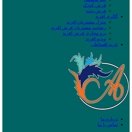
فرش کودک
فرش پتینه
گالری افرند
منزل مشتریان افرند
رضایت مشتریان فرش افرند
پرو مجازی فرش افرند
ویدیو افرند
خرید اقساطی
درباره ما
تماس با ما