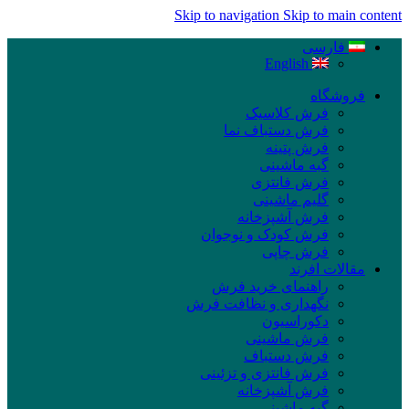
Skip to navigation
Skip to main content
فارسی
English
فروشگاه
فرش کلاسیک
فرش دستباف نما
فرش پتینه
گبه ماشینی
فرش فانتزی
گلیم ماشینی
فرش آشپزخانه
فرش کودک و نوجوان
فرش چاپی
مقالات افرند
راهنمای خرید فرش
نگهداری و نظافت فرش
دکوراسیون
فرش ماشینی
فرش دستباف
فرش فانتزی و تزئینی
فرش آشپزخانه
گبه ماشینی