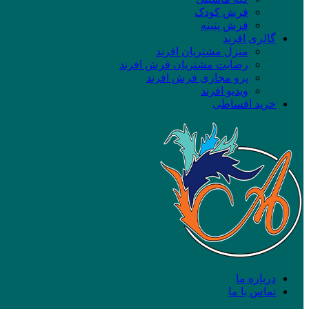
فرش کودک
فرش پتینه
گالری افرند
منزل مشتریان افرند
رضایت مشتریان فرش افرند
پرو مجازی فرش افرند
ویدیو افرند
خرید اقساطی
درباره ما
تماس با ما