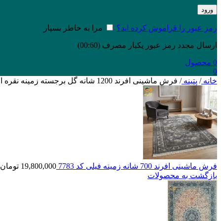
ورود
رمز عبور را فراموش کرده اید؟
مرا به خاطر بسپار
ارسال مجدد رمز عبور یکبار مصرف
(00:
60
)
0
محصول
0
خانه
/
پتینه
/
فرش ماشینی افرند 1200 شانه گل برجسته زمینه نقره ای کد 1508
فرش ماشینی افرند 700 شانه زمینه فیلی کد 7783
19,800,000
تومان
بازگشت به محصولات