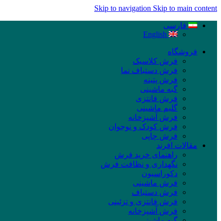
Skip to navigation
Skip to main content
فارسی
English
فروشگاه
فرش کلاسیک
فرش دستباف نما
فرش پتینه
گبه ماشینی
فرش فانتزی
گلیم ماشینی
فرش آشپزخانه
فرش کودک و نوجوان
فرش چاپی
مقالات افرند
راهنمای خرید فرش
نگهداری و نظافت فرش
دکوراسیون
فرش ماشینی
فرش دستباف
فرش فانتزی و تزئینی
فرش آشپزخانه
گبه ماشینی