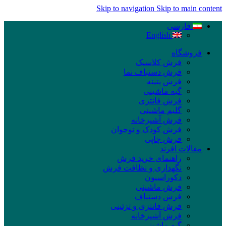
Skip to navigation
Skip to main content
فارسی
English
فروشگاه
فرش کلاسیک
فرش دستباف نما
فرش پتینه
گبه ماشینی
فرش فانتزی
گلیم ماشینی
فرش آشپزخانه
فرش کودک و نوجوان
فرش چاپی
مقالات افرند
راهنمای خرید فرش
نگهداری و نظافت فرش
دکوراسیون
فرش ماشینی
فرش دستباف
فرش فانتزی و تزئینی
فرش آشپزخانه
گبه ماشینی