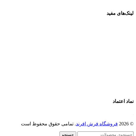
لینک‌های مفید
فرش ماشینی 1500 شانه
فرش ماشینی 1200 شانه
قیمت فرش ماشینی
خرید فرش ماشینی
پرو آنلاین فرش
تماس با ما
درباره ما
نماد اعتماد
© 2026
فروشگاه فرش افرند
. تمامی حقوق محفوظ است
جستجو