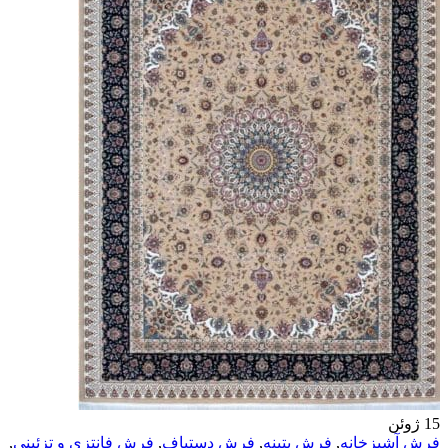
15
ژوئن
فرش آشپزخانه
,
فرش پتینه
,
فرش دستباف
,
فرش فانتزی و تزئینی
,