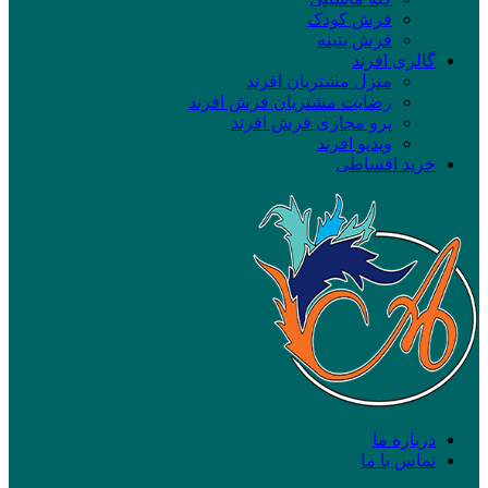
فرش کودک
فرش پتینه
گالری افرند
منزل مشتریان افرند
رضایت مشتریان فرش افرند
پرو مجازی فرش افرند
ویدیو افرند
خرید اقساطی
درباره ما
تماس با ما