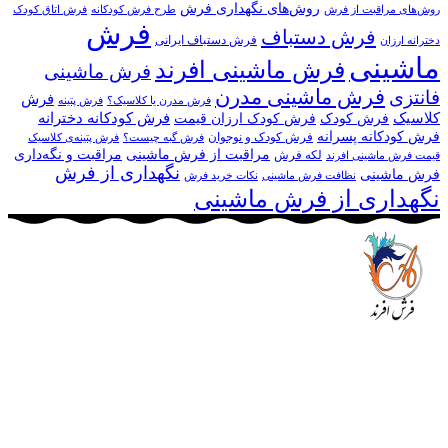
روش‌های نگهداری فرش
روش‌های مراقبت از فرش
طرح فرش کودکانه
فرش اتاق کودک
فرش
فرش دستباف
فرش دستباف ایرانی
دخترانه ارزان
ماشینی
فرش ماشینی افرند
فرش ماشینی
فرش ماشینی مدرن
فانتزی
فرش
فرش مدرن یا کلاسیک؟
فرش پتینه
کلاسیک
فرش کودکانه دخترانه
فرش کودک
فرش کودک ارزان قیمت
فرش کودکانه پسرانه
فرش کودک و نوجوان
فرش گبه چیست؟
فرش‌ پتینه‌ی کلاسیک
مراقبت از فرش ماشینی
مراقبت و نگه‌داری
لکه فرش
قیمت فرش ماشینی افرند
نگهداری از فرش
فرش ماشینی
نظافت فرش ماشینی
نکات خرید فرش
نگهداری از فرش ماشینی
مجموعه فرش افرند به پشتوانه‌ی سال‌ها تلاش مستمر (از سال
1370) که در زمینه‌ی تولید، عرضه و صادرات فرش ماشینی فعالیت
داشته است، افتخار دارد که در جهت تکریم مشتری، ارسال کلیه
محصولات بصورت رایگان می باشد، همچنین خریداران عزیز
می‌توانند بعد از تحویل فرش و رضایت از آن، اقدام به پرداخت