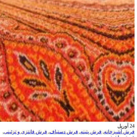
24
آوریل
فرش آشپزخانه
,
فرش پتینه
,
فرش دستباف
,
فرش فانتزی و تزئینی
,