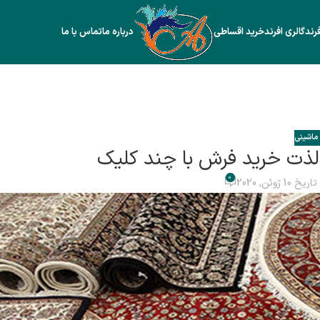
رند
گالری افرند
خرید اقساطی
درباره ما
تماس با ما
ماشینی
| لذت خرید فرش با چند کلیک
0
یخ 10 ژوئن, 2020