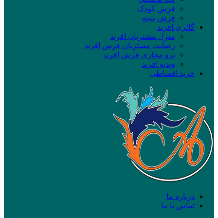
فرش کودک
فرش پتینه
گالری افرند
منزل مشتریان افرند
رضایت مشتریان فرش افرند
پرو مجازی فرش افرند
ویدیو افرند
خرید اقساطی
درباره ما
تماس با ما