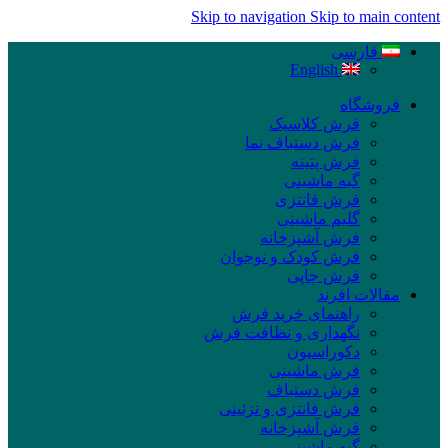
Skip to navigation
Skip to main content
فارسی
English
فروشگاه
فرش کلاسیک
فرش دستباف نما
فرش پتینه
گبه ماشینی
فرش فانتزی
گلیم ماشینی
فرش آشپزخانه
فرش کودک و نوجوان
فرش چاپی
مقالات افرند
راهنمای خرید فرش
نگهداری و نظافت فرش
دکوراسیون
فرش ماشینی
فرش دستباف
فرش فانتزی و تزئینی
فرش آشپزخانه
گبه ماشینی