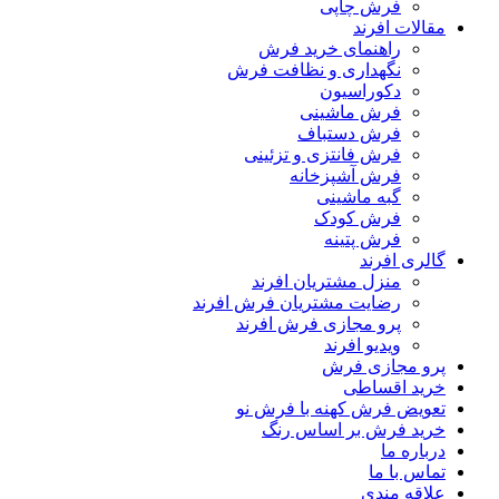
فرش چاپی
مقالات افرند
راهنمای خرید فرش
نگهداری و نظافت فرش
دکوراسیون
فرش ماشینی
فرش دستباف
فرش فانتزی و تزئینی
فرش آشپزخانه
گبه ماشینی
فرش کودک
فرش پتینه
گالری افرند
منزل مشتریان افرند
رضایت مشتریان فرش افرند
پرو مجازی فرش افرند
ویدیو افرند
پرو مجازی فرش
خرید اقساطی
تعویض فرش کهنه با فرش نو
خرید فرش بر اساس رنگ
درباره ما
تماس با ما
علاقه مندی