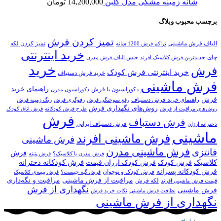
شانه زمینه مشکی مدل گلبن
14,200,000
تومان
برچسب محبوب وبلاگ
تمیز کردن فرش
الیاف فرش ماشینی
تمیز کردن لکه
تراکم فرش 1200 شانه
خرید اینترنتی
چای
جدیدترین فرش کلاسیک افرند
جنس الیاف فرش مدرن
خرید
فرش
خرید اینترنتی فرش کودک
خرید فرش دستباف
فرش ماشینی
راهنمای خرید
دکوراسیون با فرش
دکوراسیون مدرن
فرش
راهنمای خرید فرش دستباف
رفع سوختگی فرش
رفوگری فرش
رنگ زمینه فرش
روش‌های نگهداری فرش
روش‌های مراقبت از فرش
طرح فرش کودکانه
فرش اتاق کودک
فرش
فرش دستباف
فرش دستباف ایرانی
دخترانه ارزان
ماشینی
فرش ماشینی افرند
فرش ماشینی
فرش ماشینی مدرن
فانتزی
فرش
فرش مدرن یا کلاسیک؟
فرش پتینه
کلاسیک
فرش کودکانه دخترانه
فرش کودک
فرش کودک ارزان قیمت
فرش کودکانه پسرانه
فرش کودک و نوجوان
فرش گبه چیست؟
فرش‌ پتینه‌ی کلاسیک
مراقبت از فرش ماشینی
مراقبت و نگه‌داری
لکه فرش
قیمت فرش ماشینی افرند
نگهداری از فرش
فرش ماشینی
نظافت فرش ماشینی
نکات خرید فرش
نگهداری از فرش ماشینی