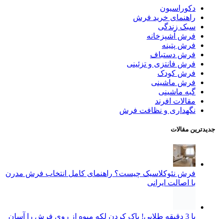
دکوراسیون
راهنمای خرید فرش
سبک زندگی
فرش آشپزخانه
فرش پتینه
فرش دستباف
فرش فانتزی و تزئینی
فرش کودک
فرش ماشینی
گبه ماشینی
مقالات افرند
نگهداری و نظافت فرش
جدیدترین مقالات
فرش نئوکلاسیک چیست؟ راهنمای کامل انتخاب فرش مدرن
با اصالت ایرانی
با 3 دقیقه طلایی! پاک کردن لکه میوه از روی فرش را آسان