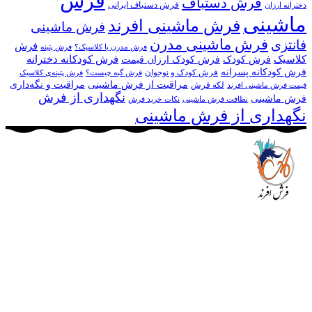
فرش
فرش دستباف
فرش دستباف ایرانی
دخترانه ارزان
ماشینی
فرش ماشینی افرند
فرش ماشینی
فرش ماشینی مدرن
فانتزی
فرش
فرش مدرن یا کلاسیک؟
فرش پتینه
کلاسیک
فرش کودکانه دخترانه
فرش کودک
فرش کودک ارزان قیمت
فرش کودکانه پسرانه
فرش کودک و نوجوان
فرش گبه چیست؟
فرش‌ پتینه‌ی کلاسیک
مراقبت از فرش ماشینی
مراقبت و نگه‌داری
لکه فرش
قیمت فرش ماشینی افرند
نگهداری از فرش
فرش ماشینی
نظافت فرش ماشینی
نکات خرید فرش
نگهداری از فرش ماشینی
مجموعه فرش افرند به پشتوانه‌ی سال‌ها تلاش مستمر (از سال
1370) که در زمینه‌ی تولید، عرضه و صادرات فرش ماشینی فعالیت
داشته است، افتخار دارد که در جهت تکریم مشتری، ارسال کلیه
محصولات بصورت رایگان می باشد، همچنین خریداران عزیز
می‌توانند بعد از تحویل فرش و رضایت از آن، اقدام به پرداخت
نمایند. شرایط خرید اقساطی فرش از فروشگاه افرند و پرو آنلاین
فرش باعث شده که مشتریان عزیز خرید راحت‌تری داشته باشند.