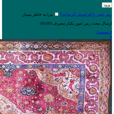
ورود
رمز عبور را فراموش کرده اید؟
مرا به خاطر بسپار
ارسال مجدد رمز عبور یکبار مصرف
(00:
60
)
0
محصول
0