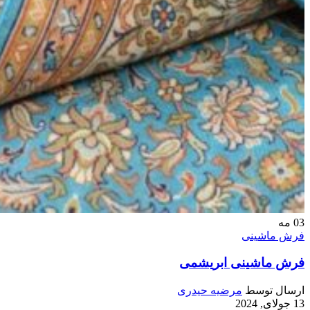
03
مه
فرش ماشینی
فرش ماشینی ابریشمی
ارسال توسط
مرضیه حیدری
13 جولای, 2024