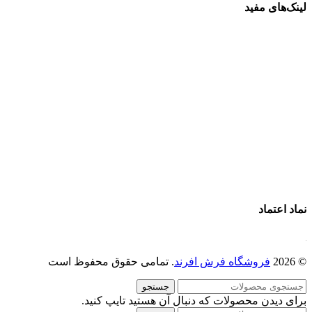
لینک‌های مفید
فرش ماشینی 1500 شانه
فرش ماشینی 1200 شانه
قیمت فرش ماشینی
خرید فرش ماشینی
پرو آنلاین فرش
تماس با ما
درباره ما
نماد اعتماد
© 2026
فروشگاه فرش افرند
. تمامی حقوق محفوظ است
جستجو
برای دیدن محصولات که دنبال آن هستید تایپ کنید.