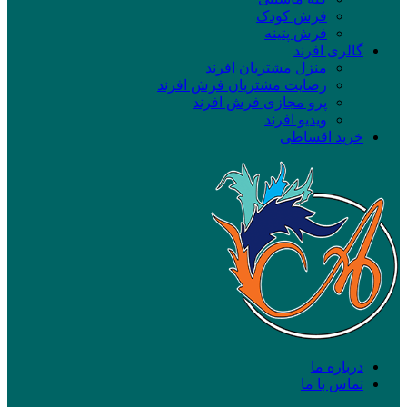
فرش کودک
فرش پتینه
گالری افرند
منزل مشتریان افرند
رضایت مشتریان فرش افرند
پرو مجازی فرش افرند
ویدیو افرند
خرید اقساطی
درباره ما
تماس با ما