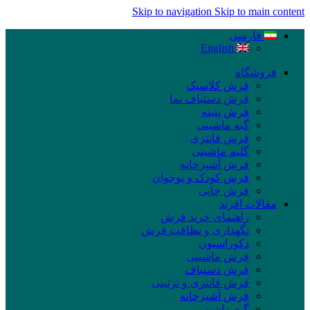
Skip to navigation
Skip to main content
فارسی
English
فروشگاه
فرش کلاسیک
فرش دستباف نما
فرش پتینه
گبه ماشینی
فرش فانتزی
گلیم ماشینی
فرش آشپزخانه
فرش کودک و نوجوان
فرش چاپی
مقالات افرند
راهنمای خرید فرش
نگهداری و نظافت فرش
دکوراسیون
فرش ماشینی
فرش دستباف
فرش فانتزی و تزئینی
فرش آشپزخانه
گبه ماشینی