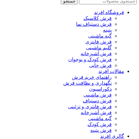
جستجو
فروشگاه افرند
فرش کلاسیک
فرش دستباف نما
پتینه
گبه ماشینی
فرش فانتزی
گلیم ماشینی
فرش آشپزخانه
فرش کودک و نوجوان
فرش چاپی
مقالات افرند
راهنمای خرید فرش
نگهداری و نظافت فرش
دکوراسیون
فرش ماشینی
فرش دستباف
فرش فانتزی و تزئینی
فرش آشپزخانه
گبه ماشینی
فرش کودک
فرش پتینه
گالری افرند