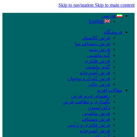
Skip to navigation
Skip to main content
فارسی
English
فروشگاه
فرش کلاسیک
فرش دستباف نما
فرش پتینه
گبه ماشینی
فرش فانتزی
گلیم ماشینی
فرش آشپزخانه
فرش کودک و نوجوان
فرش چاپی
مقالات افرند
راهنمای خرید فرش
نگهداری و نظافت فرش
دکوراسیون
فرش ماشینی
فرش دستباف
فرش فانتزی و تزئینی
فرش آشپزخانه
گبه ماشینی