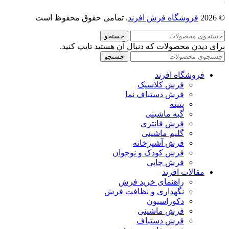
© 2026
فروشگاه فرش افرند
. تمامی حقوق محفوظ است
جستجو
برای دیدن محصولات که دنبال آن هستید تایپ کنید.
جستجو
فروشگاه افرند
فرش کلاسیک
فرش دستباف نما
پتینه
گبه ماشینی
فرش فانتزی
گلیم ماشینی
فرش آشپزخانه
فرش کودک و نوجوان
فرش چاپی
مقالات افرند
راهنمای خرید فرش
نگهداری و نظافت فرش
دکوراسیون
فرش ماشینی
فرش دستباف