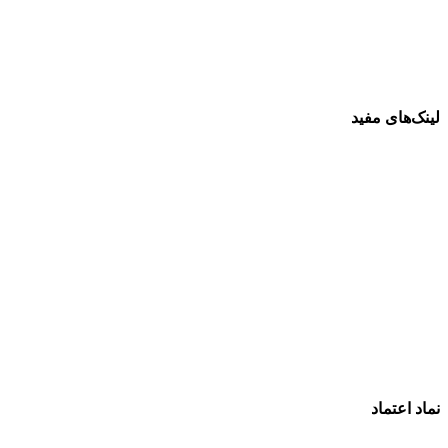
لینک‌های مفید
فرش ماشینی 1500 شانه
فرش ماشینی 1200 شانه
قیمت فرش ماشینی
خرید فرش ماشینی
پرو آنلاین فرش
تماس با ما
درباره ما
نماد اعتماد