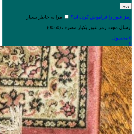
ورود
رمز عبور را فراموش کرده اید؟
مرا به خاطر بسپار
ارسال مجدد رمز عبور یکبار مصرف
(00:
60
)
0
محصول
0