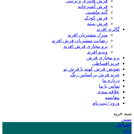
فرش فانتزی و تزئینی
فرش آشپزخانه
گبه ماشینی
فرش کودک
فرش پتینه
گالری افرند
منزل مشتریان افرند
رضایت مشتریان فرش افرند
پرو مجازی فرش افرند
ویدیو افرند
پرو مجازی فرش
خرید اقساطی
تعویض فرش کهنه با فرش نو
خرید فرش بر اساس رنگ
درباره ما
تماس با ما
علاقه مندی
مقایسه
ورود / ثبت نام
سبد خرید
بستن
اقساطی
خانه