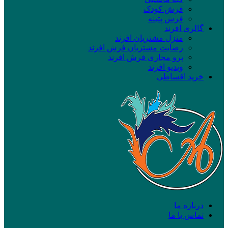
فرش کودک
فرش پتینه
گالری افرند
منزل مشتریان افرند
رضایت مشتریان فرش افرند
پرو مجازی فرش افرند
ویدیو افرند
خرید اقساطی
درباره ما
تماس با ما