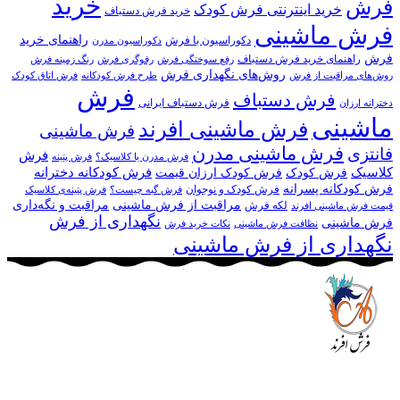
خرید
فرش
خرید اینترنتی فرش کودک
خرید فرش دستباف
فرش ماشینی
راهنمای خرید
دکوراسیون با فرش
دکوراسیون مدرن
فرش
راهنمای خرید فرش دستباف
رفع سوختگی فرش
رفوگری فرش
رنگ زمینه فرش
روش‌های نگهداری فرش
روش‌های مراقبت از فرش
طرح فرش کودکانه
فرش اتاق کودک
فرش
فرش دستباف
فرش دستباف ایرانی
دخترانه ارزان
ماشینی
فرش ماشینی افرند
فرش ماشینی
فرش ماشینی مدرن
فانتزی
فرش
فرش مدرن یا کلاسیک؟
فرش پتینه
کلاسیک
فرش کودکانه دخترانه
فرش کودک
فرش کودک ارزان قیمت
فرش کودکانه پسرانه
فرش کودک و نوجوان
فرش گبه چیست؟
فرش‌ پتینه‌ی کلاسیک
مراقبت از فرش ماشینی
مراقبت و نگه‌داری
لکه فرش
قیمت فرش ماشینی افرند
نگهداری از فرش
فرش ماشینی
نظافت فرش ماشینی
نکات خرید فرش
نگهداری از فرش ماشینی
مجموعه فرش افرند به پشتوانه‌ی سال‌ها تلاش مستمر (از سال