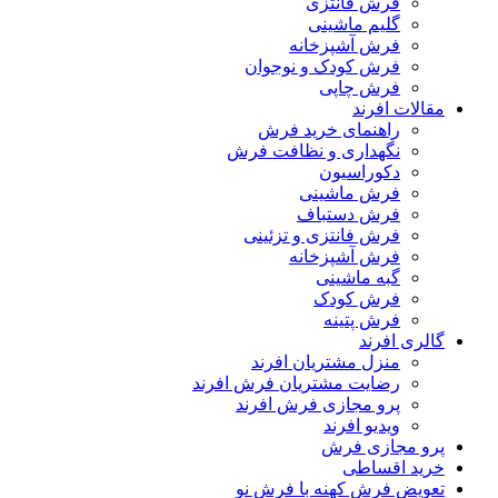
فرش فانتزی
گلیم ماشینی
فرش آشپزخانه
فرش کودک و نوجوان
فرش چاپی
مقالات افرند
راهنمای خرید فرش
نگهداری و نظافت فرش
دکوراسیون
فرش ماشینی
فرش دستباف
فرش فانتزی و تزئینی
فرش آشپزخانه
گبه ماشینی
فرش کودک
فرش پتینه
گالری افرند
منزل مشتریان افرند
رضایت مشتریان فرش افرند
پرو مجازی فرش افرند
ویدیو افرند
پرو مجازی فرش
خرید اقساطی
تعویض فرش کهنه با فرش نو