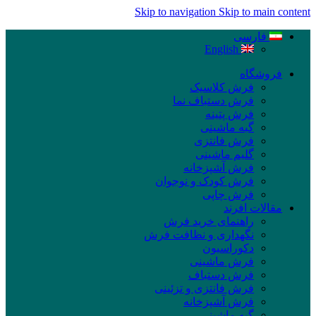
Skip to navigation
Skip to main content
فارسی
English
فروشگاه
فرش کلاسیک
فرش دستباف نما
فرش پتینه
گبه ماشینی
فرش فانتزی
گلیم ماشینی
فرش آشپزخانه
فرش کودک و نوجوان
فرش چاپی
مقالات افرند
راهنمای خرید فرش
نگهداری و نظافت فرش
دکوراسیون
فرش ماشینی
فرش دستباف
فرش فانتزی و تزئینی
فرش آشپزخانه
گبه ماشینی