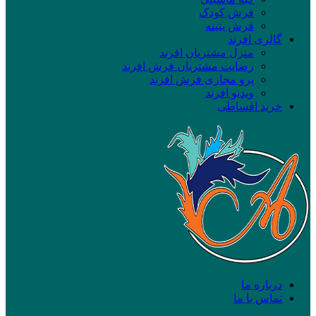
فرش کودک
فرش پتینه
گالری افرند
منزل مشتریان افرند
رضایت مشتریان فرش افرند
پرو مجازی فرش افرند
ویدیو افرند
خرید اقساطی
درباره ما
تماس با ما