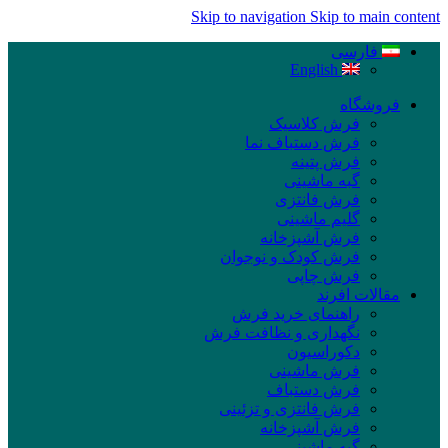
Skip to navigation
Skip to main content
فارسی
English
فروشگاه
فرش کلاسیک
فرش دستباف نما
فرش پتینه
گبه ماشینی
فرش فانتزی
گلیم ماشینی
فرش آشپزخانه
فرش کودک و نوجوان
فرش چاپی
مقالات افرند
راهنمای خرید فرش
نگهداری و نظافت فرش
دکوراسیون
فرش ماشینی
فرش دستباف
فرش فانتزی و تزئینی
فرش آشپزخانه
گبه ماشینی