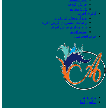
فرش کودک
فرش پتینه
گالری افرند
منزل مشتریان افرند
رضایت مشتریان فرش افرند
پرو مجازی فرش افرند
ویدیو افرند
خرید اقساطی
درباره ما
تماس با ما