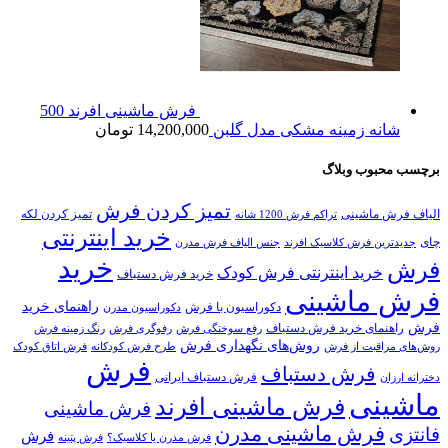
فرش ماشینی افرند 500
شانه زمینه مشکی مدل گلبن
14,200,000
تومان
برچسب محبوب وبلاگ
تمیز کردن فرش
الیاف فرش ماشینی
تمیز کردن لکه
تراکم فرش 1200 شانه
خرید اینترنتی
چای
جدیدترین فرش کلاسیک افرند
جنس الیاف فرش مدرن
خرید
فرش
خرید اینترنتی فرش کودک
خرید فرش دستباف
فرش ماشینی
راهنمای خرید
دکوراسیون با فرش
دکوراسیون مدرن
فرش
راهنمای خرید فرش دستباف
رفع سوختگی فرش
رفوگری فرش
رنگ زمینه فرش
روش‌های نگهداری فرش
روش‌های مراقبت از فرش
طرح فرش کودکانه
فرش اتاق کودک
فرش
فرش دستباف
فرش دستباف ایرانی
دخترانه ارزان
ماشینی
فرش ماشینی افرند
فرش ماشینی
فرش ماشینی مدرن
فانتزی
فرش
فرش مدرن یا کلاسیک؟
فرش پتینه