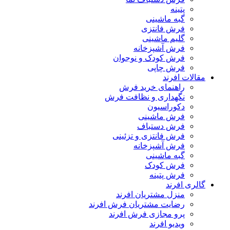
پتینه
گبه ماشینی
فرش فانتزی
گلیم ماشینی
فرش آشپزخانه
فرش کودک و نوجوان
فرش چاپی
مقالات افرند
راهنمای خرید فرش
نگهداری و نظافت فرش
دکوراسیون
فرش ماشینی
فرش دستباف
فرش فانتزی و تزئینی
فرش آشپزخانه
گبه ماشینی
فرش کودک
فرش پتینه
گالری افرند
منزل مشتریان افرند
رضایت مشتریان فرش افرند
پرو مجازی فرش افرند
ویدیو افرند