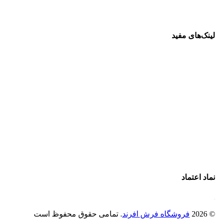
لینک‌های مفید
فرش ماشینی 1500 شانه
فرش ماشینی 1200 شانه
قیمت فرش ماشینی
خرید فرش ماشینی
پرو آنلاین فرش
تماس با ما
درباره ما
نماد اعتماد
© 2026
فروشگاه فرش افرند
. تمامی حقوق محفوظ است