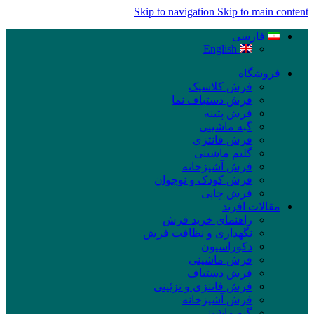
Skip to navigation
Skip to main content
فارسی
English
فروشگاه
فرش کلاسیک
فرش دستباف نما
فرش پتینه
گبه ماشینی
فرش فانتزی
گلیم ماشینی
فرش آشپزخانه
فرش کودک و نوجوان
فرش چاپی
مقالات افرند
راهنمای خرید فرش
نگهداری و نظافت فرش
دکوراسیون
فرش ماشینی
فرش دستباف
فرش فانتزی و تزئینی
فرش آشپزخانه
گبه ماشینی