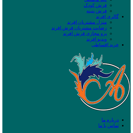
فرش کودک
فرش پتینه
گالری افرند
منزل مشتریان افرند
رضایت مشتریان فرش افرند
پرو مجازی فرش افرند
ویدیو افرند
خرید اقساطی
درباره ما
تماس با ما