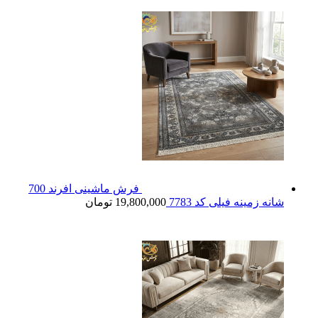
فرش ماشینی افرند 700
شانه زمینه فیلی کد 7783
19,800,000
تومان