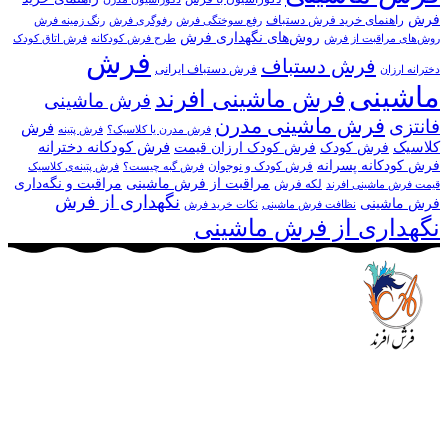
فرش
راهنمای خرید فرش دستباف
رفع سوختگی فرش
رفوگری فرش
رنگ زمینه فرش
روش‌های نگهداری فرش
روش‌های مراقبت از فرش
طرح فرش کودکانه
فرش اتاق کودک
فرش
فرش دستباف
فرش دستباف ایرانی
دخترانه ارزان
ماشینی
فرش ماشینی افرند
فرش ماشینی
فرش ماشینی مدرن
فانتزی
فرش
فرش مدرن یا کلاسیک؟
فرش پتینه
کلاسیک
فرش کودکانه دخترانه
فرش کودک
فرش کودک ارزان قیمت
فرش کودکانه پسرانه
فرش کودک و نوجوان
فرش گبه چیست؟
فرش‌ پتینه‌ی کلاسیک
مراقبت از فرش ماشینی
مراقبت و نگه‌داری
لکه فرش
قیمت فرش ماشینی افرند
نگهداری از فرش
فرش ماشینی
نظافت فرش ماشینی
نکات خرید فرش
نگهداری از فرش ماشینی
مجموعه فرش افرند به پشتوانه‌ی سال‌ها تلاش مستمر (از سال
1370) که در زمینه‌ی تولید، عرضه و صادرات فرش ماشینی فعالیت
داشته است، افتخار دارد که در جهت تکریم مشتری، ارسال کلیه
محصولات بصورت رایگان می باشد، همچنین خریداران عزیز