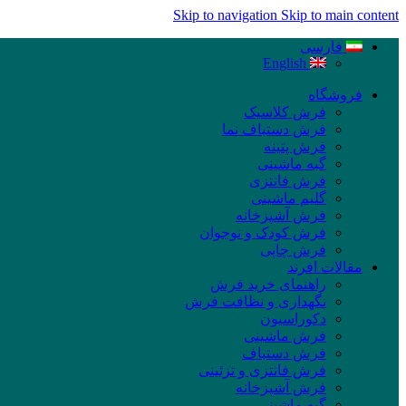
Skip to navigation
Skip to main content
فارسی
English
فروشگاه
فرش کلاسیک
فرش دستباف نما
فرش پتینه
گبه ماشینی
فرش فانتزی
گلیم ماشینی
فرش آشپزخانه
فرش کودک و نوجوان
فرش چاپی
مقالات افرند
راهنمای خرید فرش
نگهداری و نظافت فرش
دکوراسیون
فرش ماشینی
فرش دستباف
فرش فانتزی و تزئینی
فرش آشپزخانه
گبه ماشینی