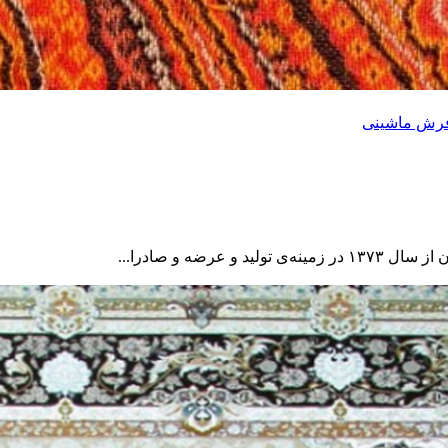
رش ماشینی
ضه و صادرا...