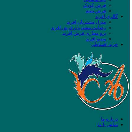
فرش کودک
فرش پتینه
گالری افرند
منزل مشتریان افرند
رضایت مشتریان فرش افرند
پرو مجازی فرش افرند
ویدیو افرند
خرید اقساطی
درباره ما
تماس با ما