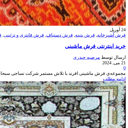
24
آوریل
فرش آشپزخانه
,
فرش پتینه
,
فرش دستباف
,
فرش فانتزی و تزئینی
,
ف
خرید اینترنتی فرش ماشینی
ارسال توسط
مرضیه حیدری
21 می, 2024
0
مجموعه‌ی فرش ماشینی افرند با تلاش مستمر شرکت نساجی سبحان از سال ۱۳۷۳ در زمینه‌ی تولید و عر
ادامه مطلب