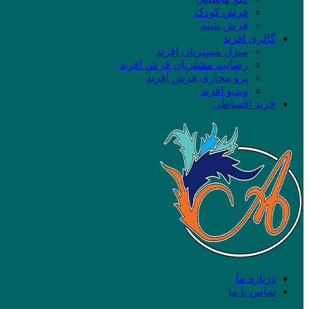
فرش کودک
فرش پتینه
گالری افرند
منزل مشتریان افرند
رضایت مشتریان فرش افرند
پرو مجازی فرش افرند
ویدیو افرند
خرید اقساطی
درباره ما
تماس با ما