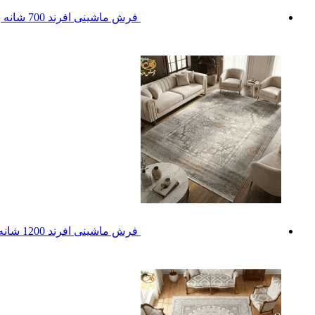
فرش ماشینی افرند 700 شانه زمینه فیلی کد 7783
فرش ماشینی افرند 1200 شانه زمینه نقره ای کد 121506