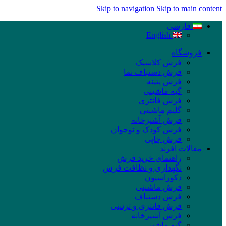
Skip to navigation
Skip to main content
فارسی
English
فروشگاه
فرش کلاسیک
فرش دستباف نما
فرش پتینه
گبه ماشینی
فرش فانتزی
گلیم ماشینی
فرش آشپزخانه
فرش کودک و نوجوان
فرش چاپی
مقالات افرند
راهنمای خرید فرش
نگهداری و نظافت فرش
دکوراسیون
فرش ماشینی
فرش دستباف
فرش فانتزی و تزئینی
فرش آشپزخانه
گبه ماشینی