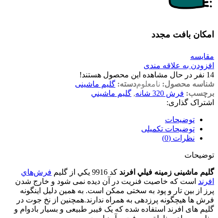
امکان بافت مجدد
مقایسه
افزودن به علاقه مندی
14
نفر در حال مشاهده این محصول هستند!
شناسه محصول:
نامعلوم
دسته:
گلیم ماشینی
برچسب:
فرش 320 شانه
,
گليم ماشيني
اشتراک گذاری:
توضیحات
توضیحات تکمیلی
نظرات (0)
توضیحات
گلیم ماشینی زمینه فيلي افرند
كد 9916 يكي از گليم‌
فرش‌هاي
افرند
است كه خاصیت فنریت در آن دیده نمی شود و خارج شدن
پرز از بین تار و پود به سختی ممکن است. به همین دلیل اینگونه
فرش ها هیچگونه پرزدهی به‌ همراه ندارند.همچنین از نخ جوت در
گلیم های افرند استفاده شده که یک فیبر طبیعی و بسیار بادوام و