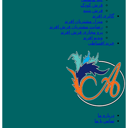
فرش کودک
فرش پتینه
گالری افرند
منزل مشتریان افرند
رضایت مشتریان فرش افرند
پرو مجازی فرش افرند
ویدیو افرند
خرید اقساطی
درباره ما
تماس با ما