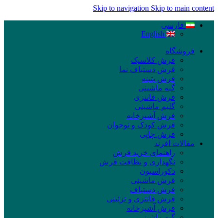
Skip to navigation
Skip to main content
فارسی
English
فروشگاه
فرش کلاسیک
فرش دستباف نما
فرش پتینه
گبه ماشینی
فرش فانتزی
گلیم ماشینی
فرش آشپزخانه
فرش کودک و نوجوان
فرش چاپی
مقالات افرند
راهنمای خرید فرش
نگهداری و نظافت فرش
دکوراسیون
فرش ماشینی
فرش دستباف
فرش فانتزی و تزئینی
فرش آشپزخانه
گبه ماشینی