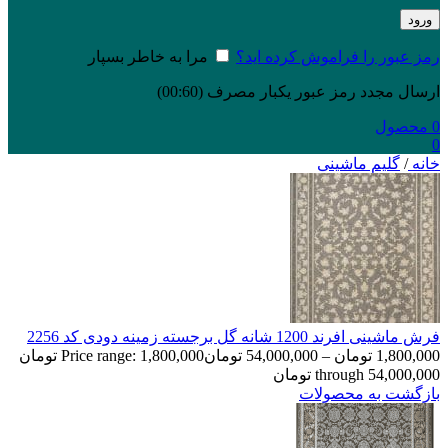
ورود
رمز عبور را فراموش کرده اید؟
مرا به خاطر بسپار
ارسال مجدد رمز عبور یکبار مصرف
(00:
60
)
0
محصول
0
خانه
/
گلیم ماشینی
فرش ماشینی افرند 1200 شانه گل برجسته زمینه دودی کد 2256
1,800,000
تومان
–
54,000,000
تومان
Price range: 1,800,000 تومان
through 54,000,000 تومان
بازگشت به محصولات