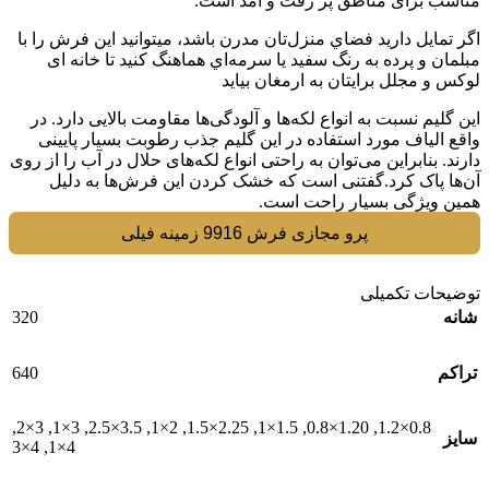
مناسب برای مناطق پر رفت و آمد است.
اگر تمايل داريد فضاي منزل‌تان مدرن باشد، میتوانید این فرش را با
مبلمان و پرده به رنگ سفید یا سرمه‌اي هماهنگ کنید تا خانه ای
لوکس و مجلل برایتان به ارمغان بیاید
اين گليم نسبت به انواع لکه‌ها و آلودگی‌ها مقاومت بالایی دارد. در
واقع الیاف مورد استفاده در این گلیم جذب رطوبت بسیار پایینی
دارند. بنابراین می‌توان به راحتی انواع لکه‌های حلال در آب را از روی
آن‌ها پاک کرد.گفتنی است که خشک کردن این فرش‌ها به دلیل
همین ویژگی بسیار راحت است.
پرو مجازی فرش 9916 زمینه فیلی
توضیحات تکمیلی
320
شانه
640
تراکم
,
3×2
,
3×1
,
3.5×2.5
,
2×1
,
2.25×1.5
,
1.5×1
,
1.20×0.8
,
0.8×1.2
سایز
4×3
,
4×1