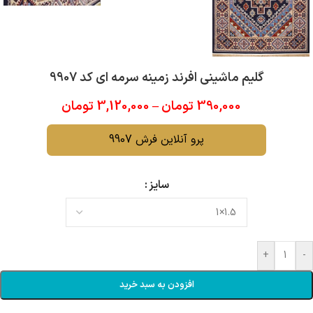
گلیم ماشینی افرند زمینه سرمه ای کد 9907
390,000
تومان
–
3,120,000
تومان
پرو آنلاین فرش 9907
سایز
+
-
افزودن به سبد خرید