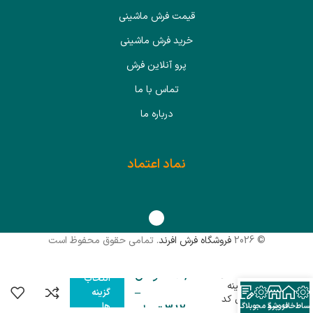
قیمت فرش ماشینی
خرید فرش ماشینی
پرو آنلاین فرش
تماس با ما
درباره ما
نماد اعتماد
© 2026
فروشگاه فرش افرند
. تمامی حقوق محفوظ است
گلیم ماشینی
390,000
تومان
انتخاب
افرند زمینه
–
گزینه
سرمه ای کد
ها
قساطی
خانه
فروشگاه
پرو مجازی
وبلاگ
3,120,000
تومان
9907