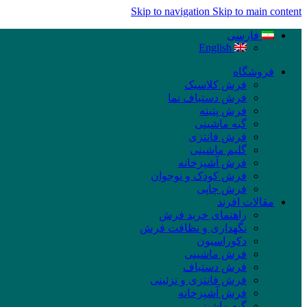
Skip to navigation
Skip to main content
فارسی
English
فروشگاه
فرش کلاسیک
فرش دستباف نما
فرش پتینه
گبه ماشینی
فرش فانتزی
گلیم ماشینی
فرش آشپزخانه
فرش کودک و نوجوان
فرش چاپی
مقالات افرند
راهنمای خرید فرش
نگهداری و نظافت فرش
دکوراسیون
فرش ماشینی
فرش دستباف
فرش فانتزی و تزئینی
فرش آشپزخانه
گبه ماشینی