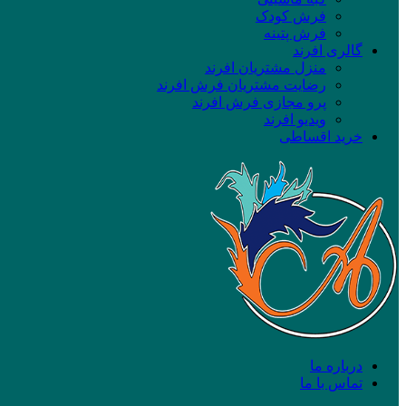
فرش کودک
فرش پتینه
گالری افرند
منزل مشتریان افرند
رضایت مشتریان فرش افرند
پرو مجازی فرش افرند
ویدیو افرند
خرید اقساطی
درباره ما
تماس با ما