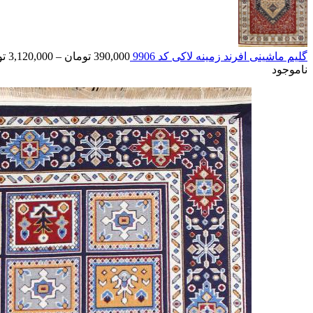
گلیم ماشینی افرند زمینه لاکی کد 9906
390,000
تومان
–
3,120,000
تو
ناموجود