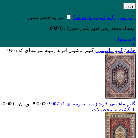
ورود
رمز عبور را فراموش کرده اید؟
مرا به خاطر بسپار
ارسال مجدد رمز عبور یکبار مصرف
(00:
60
)
0
محصول
0
خانه
/
گلیم ماشینی
/
گلیم ماشینی افرند زمینه سرمه ای کد 9905
گلیم ماشینی افرند زمینه سرمه ای کد 9907
390,000
تومان
–
120,000
بازگشت به محصولات