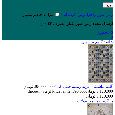
ورود
رمز عبور را فراموش کرده اید؟
مرا به خاطر بسپار
ارسال مجدد رمز عبور یکبار مصرف
(00:
60
)
0
محصول
0
خانه
/
گلیم ماشینی
گلیم ماشینی افرند زمینه فیلی کد 9904
390,000
تومان
–
3,120,000
تومان
Price range: 390,000 تومان through
3,120,000 تومان
بازگشت به محصولات