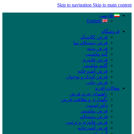
Skip to navigation
Skip to main content
فارسی
English
فروشگاه
فرش کلاسیک
فرش دستباف نما
فرش پتینه
گبه ماشینی
فرش فانتزی
گلیم ماشینی
فرش آشپزخانه
فرش کودک و نوجوان
فرش چاپی
مقالات افرند
راهنمای خرید فرش
نگهداری و نظافت فرش
دکوراسیون
فرش ماشینی
فرش دستباف
فرش فانتزی و تزئینی
فرش آشپزخانه
گبه ماشینی