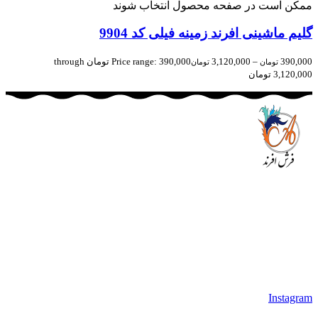
ممکن است در صفحه محصول انتخاب شوند
گلیم ماشینی افرند زمینه فیلی کد 9904
390,000
–
3,120,000
Price range: 390,000 تومان through
تومان
تومان
3,120,000 تومان
مجموعه فرش افرند به پشتوانه‌ی سال‌ها تلاش مستمر (از سال
1370) که در زمینه‌ی تولید، عرضه و صادرات فرش ماشینی فعالیت
داشته است، افتخار دارد که در جهت تکریم مشتری، ارسال کلیه
محصولات بصورت رایگان می باشد، همچنین خریداران عزیز
می‌توانند بعد از تحویل فرش و رضایت از آن، اقدام به پرداخت
نمایند. شرایط خرید اقساطی فرش از فروشگاه افرند و پرو آنلاین
فرش باعث شده که مشتریان عزیز خرید راحت‌تری داشته باشند.
Instagram