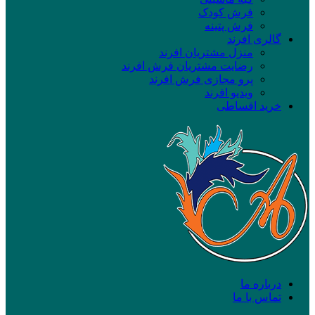
فرش کودک
فرش پتینه
گالری افرند
منزل مشتریان افرند
رضایت مشتریان فرش افرند
پرو مجازی فرش افرند
ویدیو افرند
خرید اقساطی
درباره ما
تماس با ما