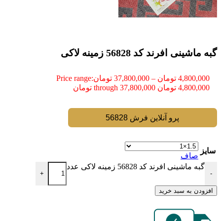
گبه ماشینی افرند کد 56828 زمینه لاکی
4,800,000
تومان
–
37,800,000
تومان
Price range:
4,800,000 تومان through 37,800,000 تومان
پرو آنلاین فرش 56828
سایز
صاف
گبه ماشینی افرند کد 56828 زمینه لاکی عدد
+
-
افزودن به سبد خرید