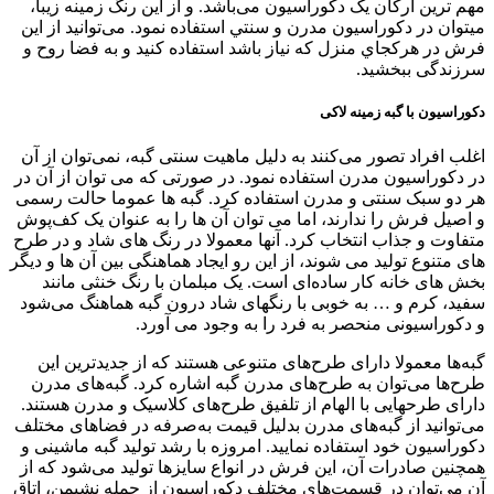
مهم ترین ارکان یک دکوراسیون می‌باشد. و از اين رنگ زمينه زيبا،
ميتوان در دكوراسيون مدرن و سنتي استفاده نمود. می‌توانید از این
فرش در هرکجاي منزل که نیاز باشد استفاده کنید و به فضا روح و
سرزندگی ببخشید.
دکوراسیون با گبه زمینه لاکی
اغلب افراد تصور می‌کنند به دلیل ماهیت سنتی گبه، نمی‌توان از آن
در دکوراسیون مدرن استفاده نمود. در صورتی که می توان از آن در
هر دو سبک سنتی و مدرن استفاده کرد. گبه ها عموما حالت رسمی
و اصیل فرش را ندارند، اما می توان آن ها را به عنوان یک کف‌پوش
متفاوت و جذاب انتخاب کرد. آنها معمولا در رنگ های شاد و در طرح
های متنوع تولید می شوند، از این رو ایجاد هماهنگی بین آن ها و دیگر
بخش های خانه کار ساده‌ای است. یک مبلمان با رنگ خنثی مانند
سفید، کرم و … به خوبی با رنگهای شاد درون گبه هماهنگ می‌شود
و دکوراسیونی منحصر به فرد را به وجود می آورد.
گبه‌ها معمولا دارای طرح‌های متنوعی هستند که از جدیدترین این
طرح‌ها می‌توان به طرح‌های مدرن گبه اشاره کرد. گبه‌های مدرن
دارای طرحهایی با الهام از تلفیق طرح‌های کلاسیک و مدرن هستند.
می‌توانید از گبه‌های مدرن بدلیل قیمت به‌صرفه در فضاهای مختلف
دکوراسیون خود استفاده نمایید. امروزه با رشد تولید گبه ماشینی و
همچنین صادرات آن، این فرش در انواع سایز‌ها تولید می‌شود که از
آن می‌توان در قسمت‌های مختلف دکوراسیون از جمله نشیمن، اتاق