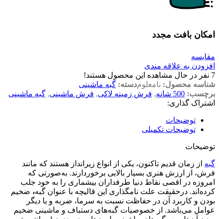
امکان بافت مجدد
مقایسه
افزودن به علاقه مندی
7
نفر در حال مشاهده این محصول هستند!
شناسه محصول:
نامعلوم
دسته:
گبه ماشینی
برچسب:
500 شانه
,
فرش زمینه لاکی
,
فرش ماشینی
,
گبه ماشینی
اشتراک گذاری:
توضیحات
توضیحات تکمیلی
توضیحات
گبه‌
از زمان قدیم تاکنون، یکی از انواع زیرانداز هستند که مانند
فرش، از ارزش هنری بسیار بالایی برخوردارند. به‌صورتی که
امروزه در اقصی نقاط دنیا طرفداران بیشماری را به خود جلب
کرده‌اند. درحقیقت علت نامگذاری این قالیچه با عنوان گبه
،
ضخیم
بودن و کاربرد آن در حفاظت نسبت به سرما، ضربه و یا دیگر
عوامل می‌باشد. از خصوصیات گبه‌های دستباف و ماشینی ضخیم