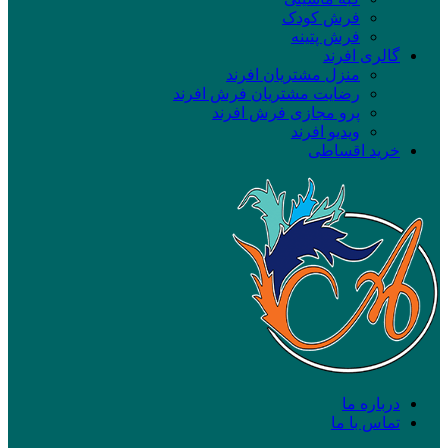
فرش کودک
فرش پتینه
گالری افرند
منزل مشتریان افرند
رضایت مشتریان فرش افرند
پرو مجازی فرش افرند
ویدیو افرند
خرید اقساطی
درباره ما
تماس با ما