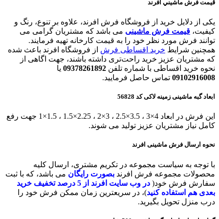
قيمت فرش ماشيني افرند
یکی از دلایل خرید از فروشگاه فرش افرند، علاوه بر تنوع، رنگ و
کیفیت،
قیمت فرش ماشی
نی
می باشد که مشتریان گرامی می
توانند فرش مورد نظر خود را به قیمت کارخانه تهیه فرمایند.
همچنین شرایط
خرید اقساطی فرش
از فروشگاه افرند باعث شده
که مشتریان عزیز خرید راحت‌تری داشته باشند، جهت اگاهی از
نحوه خرید اقساطی با شماره تلفن
09378261892
یا
09102916008
تماس حاصل فرمایید.
ابعاد گبه ماشینی زمینه لاکی کد 56828
این فرش در ابعاد 4×3 ، 3.5×2.5 ، 3×2 ، 2.25×1.5 ، 1.5×1 جهت رفع
کامل نیاز مشتریان عزیز تولید می شوند.
نحوه ارسال فرش ماشینی افرند
با توجه به سیاست مجموعه در تکریم مشتری، ارسال کلیه
محصولات مجموعه فرش افرند
بصورت رایگان
می باشد، که با ثبت
سفارش فرش خود(
در وب سایت افرند
از 5 درصد تخفیف خرید
بعدی هم استفاده کنید
)، در سریعترین زمان ممکن فرش خود را
درب منزل تحویل بگیرید.