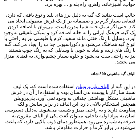
خواب، آشپزخانه، راهرو، راه پله و … بهره برد.
جالب است بدانید که گبه به دلیل پرز های بلند و نوع بافتی که دارد،
فضایی بسیار گرم تر و صمیمانه تر از یک فرش معمولی ایجاد می
کند. حتی اگر سبک خانه شما مدرن است، می‌توان با اضافه کردن
یک گبه، فرهنگ ایرانی را به خانه اضافه کرد و سبکی تلفیقی به‌وجود
آورد. وسایل با رنگ خنثی مانند سفید، کرم یا طوسی نیز به راحتی با
انواع گبه هماهنگ می‌شود و دکوراسیونی جذاب را ایجاد می‌کند. گبه
با رنگ های زنده و شاد به خوبی با وسایلی که به رنگ چوب هستند
نیز به راحتی ست می‌شود و جلوه بسیار چشم‌نوازی به فضای منزل
می بخشد.
الياف گبه ماشینی 500 شانه
در این گبه از
الیاف پلی‌پروپیلن
استفاده شده است که، یک لیف
نسبتاً سازگار با پوست بدن انسان بوده و استفاده از آن در فرش
ماشینی مشکل بهداشتی چندانی به وجود نمی آورد. پلی‌پروپیلن
همچنین استحکام بالایی دارد. این الیاف در برابر سایش و لکه‌
مقاومت دارند و به راحتی تمیز و شسته می‌شوند. به‌دلیل دسترسی
آسان به مواد اولیه داخلی، میتوان گفت یکی از الیاف مقرون به
صرفه به شماره می‌رود. همینطور دمای ذوب بالایی دارد، که باعث
می‌شود در برابر گرما و حرارت مقاوم‌تر باشد.