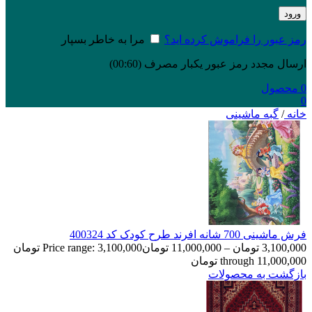
ورود
رمز عبور را فراموش کرده اید؟
مرا به خاطر بسپار
ارسال مجدد رمز عبور یکبار مصرف
(00:
60
)
0
محصول
0
خانه
/
گبه ماشینی
فرش ماشینی 700 شانه افرند طرح کودک كد 400324
3,100,000
تومان
–
11,000,000
تومان
Price range: 3,100,000 تومان
through 11,000,000 تومان
بازگشت به محصولات