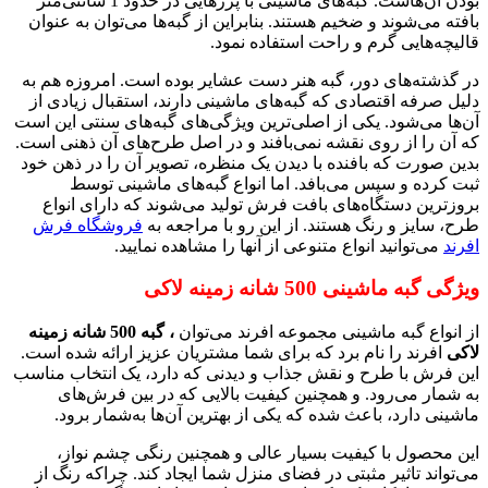
بودن آن‌هاست. گبه‌های ماشینی با پرزهایی در حدود 1 سانتی‌متر
بافته می‌شوند و ضخیم هستند. بنابراین از گبه‌ها می‌توان به عنوان
قالیچه‌هایی گرم و راحت استفاده نمود.
در گذشته‌های دور، گبه هنر دست عشایر بوده است. امروزه هم به
دلیل صرفه اقتصادی که گبه‌های ماشینی دارند، استقبال زیادی از
آن‌ها می‌شود. یکی از اصلی‌ترین ویژگی‌های گبه‌های سنتی این است
که آن را از روی نقشه نمی‌بافند و در اصل طرح‌های آن ذهنی است.
بدین صورت که بافنده با دیدن یک منظره، تصویر آن را در ذهن خود
ثبت کرده و سپس می‌بافد. اما انواع گبه‌های ماشینی توسط
بروزترین دستگاه‌های بافت فرش تولید می‌شوند که دارای انواع
طرح، سایز و رنگ هستند. از این رو با مراجعه به
فروشگاه‌ فرش
افرند
می‌توانید انواع متنوعی از آنها را مشاهده نمایید.
ویژگی گبه ماشینی 500 شانه زمینه لاکی
از انواع گبه ماشینی مجموعه افرند می‌توان
، گبه 500 شانه زمینه
لاکی
افرند را نام برد که برای شما مشتریان عزیز ارائه شده است.
این فرش با طرح و نقش جذاب و دیدنی که دارد، یک انتخاب مناسب
به شمار می‌رود. و همچنین کیفیت بالایی که در بین فرش‌های
ماشینی دارد، باعث شده که یکی از بهترین آن‌ها به‌شمار برود.
این محصول با کیفیت بسیار عالی و همچنین رنگی چشم نواز،
می‌تواند تاثیر مثبتی در فضای منزل شما ایجاد کند. چراکه رنگ از