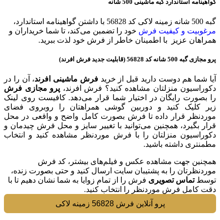
گواهينامه استاندارد گبه ماشینی 500 شانه
گبه 500 شانه زمینه لاکی کد 56828 با داشتن گواهینامه استاندارد،
مرغوبیت و کیفیت فرش
خود را تضمبن می‌کند، تا شما خریداران و
همراهان عزیز با اطمینان خاطر از فرش خود لذت ببرید.
پرو مجازی گبه 500 شانه کد 56828 (قابلیت جدید فرش افرند)
آیا شما هم دوست دارید قبل از خرید
فرش ماشینی افرند
، آن را در
دکوراسیون منزلتان مشاهده کنید؟ فرش افرند،
پرو مجازی فرش
را بصورت رایگان در اختیار شما قرار می‌دهد. کافیست روی لینک
زیر کلیک کنید و دوربین گوشی همراهتان را روبروی فضای
موردنظر قرار داده تا فرش بصورت کامل واضح و واقعی در محل
قرار بگیرد، همچنین می‌توانید با تغییر سایز و محل فرش چیدمان و
دکوراسیون منزلتان را با فرش موردنظر مشاهده کنید و انتخاب
مطمنتری داشته باشید.
همچنین جهت مشاهده عکس و فیلم‌های بیشتر، کد فرش
موردنظرتان را به پشتیبان سایت ارسال کنید و حتی بصورت زنده،
توسط
تماس تصویری
فرش را از تمام زوایا به شما نشان دهیم تا با
دقت کامل فرش موردنظر را انتخاب کنید.
پرو آنلاین فرش 56828 زمینه لاکی