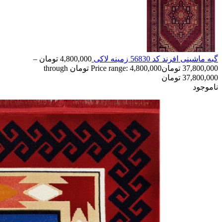
گبه ماشینی افرند کد 56830 زمینه لاکی
4,800,000
تومان
–
37,800,000
تومان
Price range: 4,800,000 تومان through
37,800,000 تومان
ناموجود