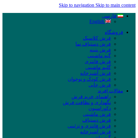
Skip to navigation
Skip to main content
فارسی
English
فروشگاه
فرش کلاسیک
فرش دستباف نما
فرش پتینه
گبه ماشینی
فرش فانتزی
گلیم ماشینی
فرش آشپزخانه
فرش کودک و نوجوان
فرش چاپی
مقالات افرند
راهنمای خرید فرش
نگهداری و نظافت فرش
دکوراسیون
فرش ماشینی
فرش دستباف
فرش فانتزی و تزئینی
فرش آشپزخانه
گبه ماشینی