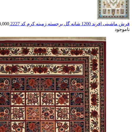
فرش ماشینی افرند 1200 شانه گل برجسته زمینه کرم کد 2227
0,000
ناموجود