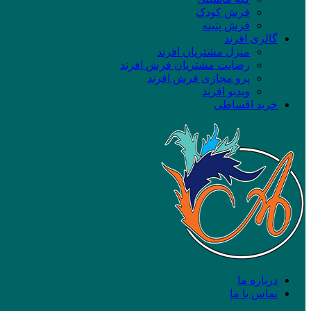
فرش کودک
فرش پتینه
گالری افرند
منزل مشتریان افرند
رضایت مشتریان فرش افرند
پرو مجازی فرش افرند
ویدیو افرند
خرید اقساطی
درباره ما
تماس با ما