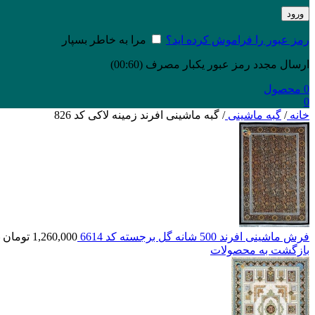
ورود
رمز عبور را فراموش کرده اید؟
مرا به خاطر بسپار
ارسال مجدد رمز عبور یکبار مصرف
(00:
60
)
0
محصول
0
خانه
/
گبه ماشینی
/
گبه ماشینی افرند زمینه لاکی کد 826
فرش ماشینی افرند 500 شانه گل برجسته کد 6614
1,260,000
تومان
بازگشت به محصولات