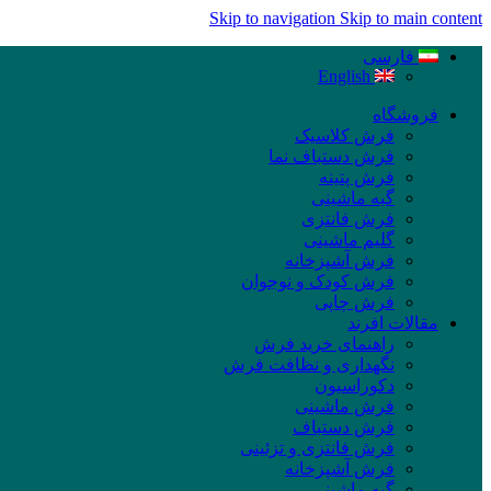
Skip to navigation
Skip to main content
فارسی
English
فروشگاه
فرش کلاسیک
فرش دستباف نما
فرش پتینه
گبه ماشینی
فرش فانتزی
گلیم ماشینی
فرش آشپزخانه
فرش کودک و نوجوان
فرش چاپی
مقالات افرند
راهنمای خرید فرش
نگهداری و نظافت فرش
دکوراسیون
فرش ماشینی
فرش دستباف
فرش فانتزی و تزئینی
فرش آشپزخانه
گبه ماشینی