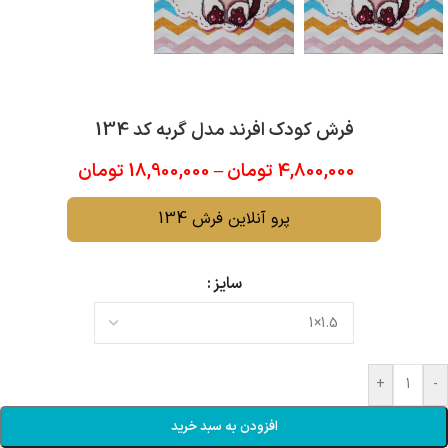
فرش کودک افرند مدل گربه کد 134
4,800,000
تومان
–
18,900,000
تومان
پرو آنلاین فرش 134
سایز
+
-
افزودن به سبد خرید