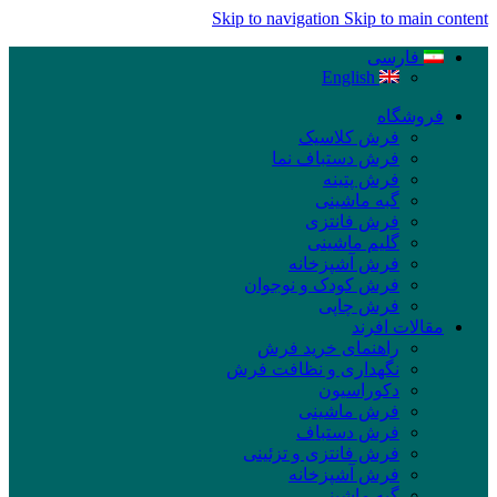
Skip to navigation
Skip to main content
فارسی
English
فروشگاه
فرش کلاسیک
فرش دستباف نما
فرش پتینه
گبه ماشینی
فرش فانتزی
گلیم ماشینی
فرش آشپزخانه
فرش کودک و نوجوان
فرش چاپی
مقالات افرند
راهنمای خرید فرش
نگهداری و نظافت فرش
دکوراسیون
فرش ماشینی
فرش دستباف
فرش فانتزی و تزئینی
فرش آشپزخانه
گبه ماشینی