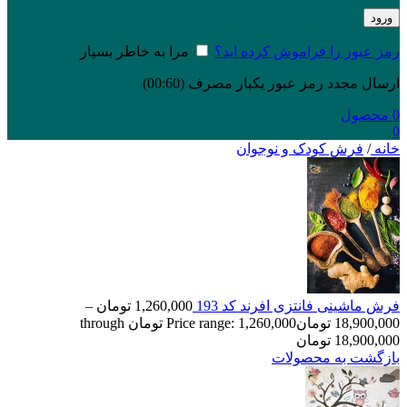
ورود
رمز عبور را فراموش کرده اید؟
مرا به خاطر بسپار
ارسال مجدد رمز عبور یکبار مصرف
(00:
60
)
0
محصول
0
خانه
/
فرش کودک و نوجوان
فرش ماشینی فانتزی افرند کد 193
1,260,000
تومان
–
18,900,000
تومان
Price range: 1,260,000 تومان through
18,900,000 تومان
بازگشت به محصولات