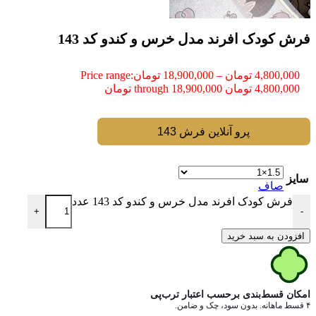
فرش کودک افرند مدل خرس و کندو کد 143
4,800,000
تومان
–
18,900,000
تومان
Price range:
4,800,000 تومان through 18,900,000 تومان
پرو آنلاین فرش 143
سایز
صاف
فرش کودک افرند مدل خرس و کندو کد 143 عدد
+
-
افزودن به سبد خرید
امکان قسط‌بندی برحسب اعتبار ترب‌پی
۴ قسط ماهانه. بدون سود، چک و ضامن.