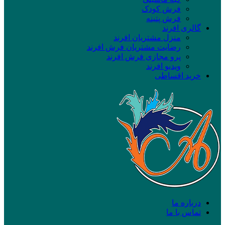
فرش کودک
فرش پتینه
گالری افرند
منزل مشتریان افرند
رضایت مشتریان فرش افرند
پرو مجازی فرش افرند
ویدیو افرند
خرید اقساطی
درباره ما
تماس با ما