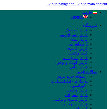
Skip to navigation
Skip to main content
فارسی
English
فروشگاه
فرش کلاسیک
فرش دستباف نما
فرش پتینه
گبه ماشینی
فرش فانتزی
گلیم ماشینی
فرش آشپزخانه
فرش کودک و نوجوان
فرش چاپی
مقالات افرند
راهنمای خرید فرش
نگهداری و نظافت فرش
دکوراسیون
فرش ماشینی
فرش دستباف
فرش فانتزی و تزئینی
فرش آشپزخانه
گبه ماشینی