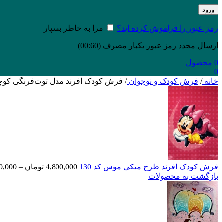
ورود
رمز عبور را فراموش کرده اید؟
مرا به خاطر بسپار
ارسال مجدد رمز عبور یکبار مصرف
(00:
60
)
0
محصول
0
خانه
/
فرش کودک و نوجوان
/
فرش کودک افرند مدل توت‌فرنگی کوچولو 
فرش کودک افرند طرح میکی موس کد 130
4,800,000
تومان
–
0,000
بازگشت به محصولات