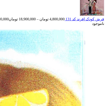
فرش کودک افرند کد 131
4,800,000
تومان
–
18,900,000
تومان
nge: 4,800,000
ناموجود