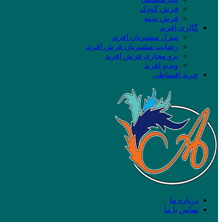
فرش کودک
فرش پتینه
گالری افرند
منزل مشتریان افرند
رضایت مشتریان فرش افرند
پرو مجازی فرش افرند
ویدیو افرند
خرید اقساطی
درباره ما
تماس با ما